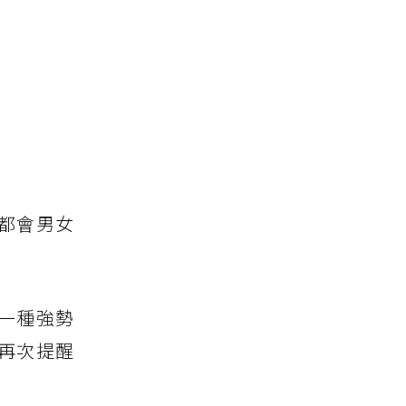
都會男女
一種強勢
再次提醒