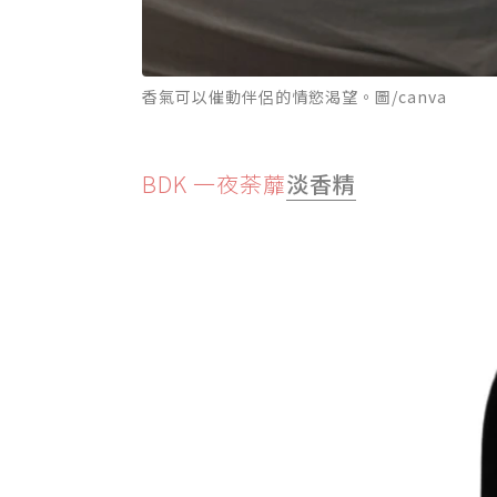
香氣可以催動伴侶的情慾渴望。圖/canva
BDK 一夜荼蘼
淡香精