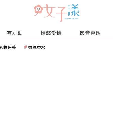
有肌勵
情慾愛情
影音專區
彩妝保養
香氛香水