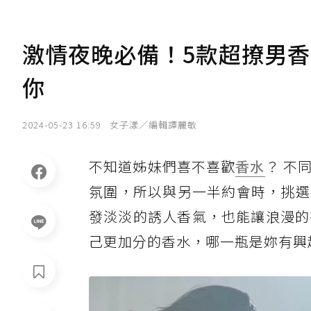
激情夜晚必備！5款超撩男香
你
2024-05-23 16:59
女子漾／編輯譚麗敏
不知道姊妹們喜不喜歡
香水
？ 不
氛圍，所以與另一半約會時，挑選
發淡淡的誘人香氣，也能讓浪漫的
己更加分的香水，哪一瓶是妳有興