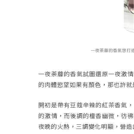
一夜荼蘼的香氣想打造
一夜荼蘼的香氣試圖還原一夜激情
的肉體慾望如果有顏色，那也許就
開初是帶有豆蔻辛辣的紅茶香氣，
的激情，而後調的檀香幽微，彷彿
夜晚的火熱，三調變化明顯，營造