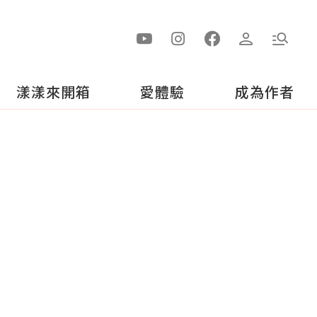
漾漾來開箱
愛體驗
成為作者