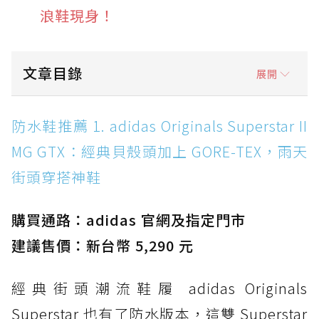
浪鞋現身！
文章目錄
展開
防水鞋推薦 1. adidas Originals Superstar II
防水鞋推薦 1. adidas Originals Superstar II
MG GTX：經典貝殼頭加上 GORE-TEX，雨天街
MG GTX：經典貝殼頭加上 GORE-TEX，雨天
頭穿搭神鞋
街頭穿搭神鞋
防水鞋推薦 2. New Balance Hierro v9 GORE-
TEX：黃金大底加持，最帥山系越野防水跑鞋
購買通路：adidas 官網及指定門市
防水鞋推薦 3. Nike Dunk Low GORE-TEX：
經典 Dunk 輪廓加上防水科技，雨天穿搭帥度不
建議售價：新台幣 5,290 元
打折
經典街頭潮流鞋履 adidas Originals
防水鞋推薦 4. ASICS TRABUCO 14 GTX：搭
載 GORE-TEX 隱形貼合科技，全方位防水神鞋
Superstar 也有了防水版本，這雙 Superstar