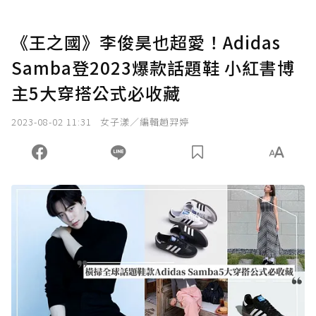
《王之國》李俊昊也超愛！Adidas
Samba登2023爆款話題鞋 小紅書博
主5大穿搭公式必收藏
2023-08-02 11:31
女子漾／編輯趙羿婷