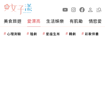
美食旅遊
愛漂亮
生活娛樂
有肌勵
情慾愛
心理測驗
陸劇
星座生肖
韓劇
彩妝保養