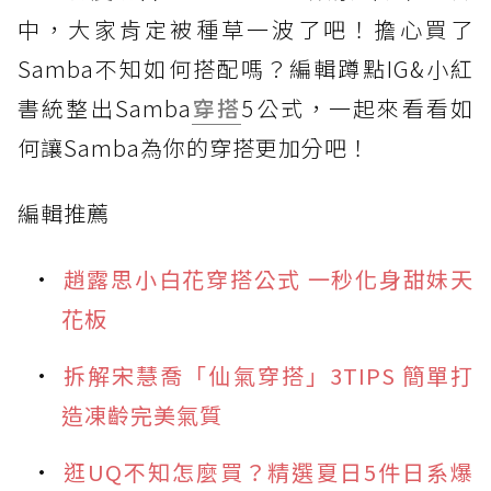
中，大家肯定被種草一波了吧！擔心買了
Samba不知如何搭配嗎？編輯蹲點IG&小紅
書統整出Samba
穿搭
5公式，一起來看看如
何讓Samba為你的穿搭更加分吧！
編輯推薦
趙露思小白花穿搭公式 一秒化身甜妹天
花板
拆解宋慧喬「仙氣穿搭」3TIPS 簡單打
造凍齡完美氣質
逛UQ不知怎麼買？精選夏日5件日系爆