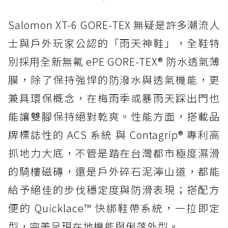
Salomon XT-6 GORE-TEX 無疑是許多潮流人
士與戶外玩家公認的「雨天神鞋」，全鞋特
別採用全新無氟 ePE GORE-TEX® 防水透氣薄
膜，除了保持強悍的防潑水與透氣機能，更
兼具環保概念，在梅雨季或暴雨天踩出門也
能讓雙腳保持絕對乾爽。性能方面，搭載品
牌標誌性的 ACS 系統 與 Contagrip® 專利高
抓地力大底，不管是踏在台灣都市極度濕滑
的騎樓磁磚，還是戶外碎石泥濘山道，都能
給予絕佳的步伐穩定度與防滑表現；搭配方
便的 Quicklace™ 快綁鞋帶系統，一拉即定
型，完美呈現在地機能與俐落外型。