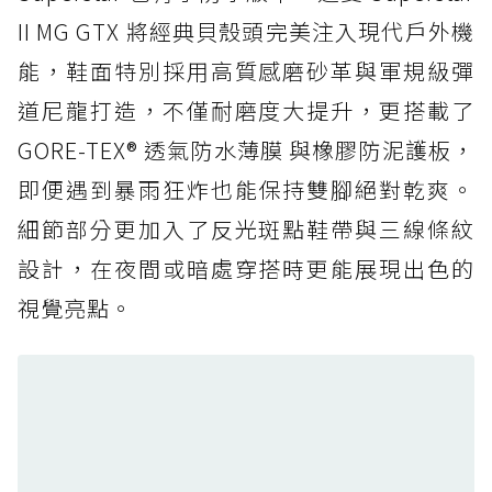
防水鞋推薦 5. Salomon XT-6 GORE-TEX：潮
II MG GTX 將經典貝殼頭完美注入現代戶外機
人必備山系鞋王！防滑、防水與街頭顏值一次攻
能，鞋面特別採用高質感磨砂革與軍規級彈
頂
道尼龍打造，不僅耐磨度大提升，更搭載了
防水鞋推薦 6. HOKA Stinson Evo GTX：越野
復刻厚底，GORE-TEX 防水與增高神器一次滿
GORE-TEX® 透氣防水薄膜 與橡膠防泥護板，
足
即便遇到暴雨狂炸也能保持雙腳絕對乾爽。
防水鞋推薦 7. Timberland Motion Access：
細節部分更加入了反光斑點鞋帶與三線條紋
黃靴同級頂級防水，輕量化工裝健走鞋雨天必備
設計，在夜間或暗處穿搭時更能展現出色的
防水鞋推薦 7. Timberland Motion Access：
視覺亮點。
黃靴同級頂級防水，輕量化工裝健走鞋雨天必備
防水鞋推薦 8. Mizuno WAVE MUJIN LS
GTX：搭載 Vibram 黃金大底與 GORE-TEX 的
日系街頭潮鞋
防水鞋推薦 9. PALLADIUM OFF_BOUND
DISC WP+：首度導入旋鈕快穿，橘標防水加持