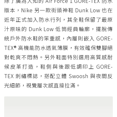
除了廣為人知的 Air Force 1 GORE-TEX 防水
版本，Nike 另一款街頭神鞋 Dunk Low 也在
近年正式加入防水行列，其全鞋保留了最原
汁原味的 Dunk Low 低筒經典輪廓，擺脫傳
統戶外防水鞋的笨重感，內層則嵌入 GORE-
TEX® 高機能防水透氣薄膜，有效確保雙腳絕
對乾爽不悶熱。另外鞋面特別選用高質感耐
候皮革打造，鞋側與後跟低調印上 GORE-
TEX 刺繡標誌，搭配立體 Swoosh 與夜間反
光細節，視覺層次感直接拉滿。