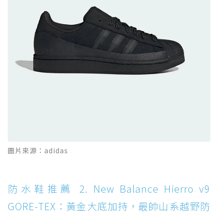
的城市波浪神鞋
防水鞋推薦 10. PUMA Voyage NITRO™ 4
GORE-TEX：氮氣中底注入，回彈與防滑兼具的
全天候越野跑鞋
防水鞋推薦 11. On Cloudhorizon 2 WP：腳
感軟彈、搭載 Missiongrip™ 的防水輕越野鞋
防水鞋推薦 12. Vans Crosspath XC GORE-
TEX：搭載 Vibram 大底與 GORE-TEX，顛覆
滑板印象的防水鞋
防水鞋推薦 13. Dr. Martens 1460 Rain
圖片來源：adidas
Boot：馬汀首款雨靴登場，經典八孔加上全防
水 PVC
防水鞋推薦 14. SKECHERS BADGER
防水鞋推薦 2. New Balance Hierro v9
WATERPROOF：一踩即穿懶人神器！搭載固特
GORE-TEX：黃金大底加持，最帥山系越野防
異大底與全防水厚底健走鞋