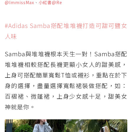
@ImmissMax
、
小紅書@Re
#Adidas Samba搭配堆堆襪打造可甜可鹽女
人味
Samba與堆堆襪根本天生一對！Samba搭配
堆堆襪相較搭配長襪更顯小女人的甜美感，
上身可搭配簡單寬鬆T恤或襯衫，重點在於下
身的選擇，盡量選擇寬鬆裙裝做搭配，如：
百褶裙、微蓬裙，上身少女感十足，甜美女
神就是你。