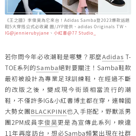
《王之國》李俊昊為它來台！Adidas Samba登2023爆款話題
鞋5大穿搭公式必收藏 圖/JYP提供、adidas Originals TW、
IG@jennierubyjane
、
小紅書@77 Studio_
若你問今年必收潮鞋是哪雙？那麼
Adidas
T-
TOE系列的
Samba
絕對要關注！Samba鞋款
最初被設計為專業足球訓練鞋，在經過不斷
的改版之後，變成現今街頭相當流行的潮
鞋，不僅許多IG&小紅書博主都在穿，連韓國
大勢女團
BLACKPINK
也入手搭配，野獸派男
團2PM成員
李俊昊
更是為宣傳此系列，睽違
11年再度訪台，想必Samba頻繁出現在社群