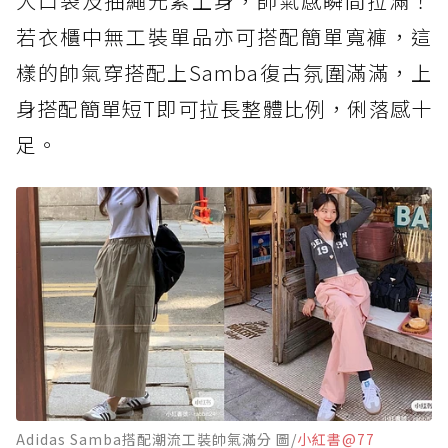
大口袋及抽繩元素上身，帥氣感瞬間拉滿！
若衣櫃中無工裝單品亦可搭配簡單寬褲，這
樣的帥氣穿搭配上Samba復古氛圍滿滿，上
身搭配簡單短T即可拉長整體比例，俐落感十
足。
Adidas Samba搭配潮流工裝帥氣滿分 圖/
小紅書@77