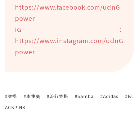
https://www.facebook.com/udnG
power
IG：
https://www.instagram.com/udnG
power
#穿搭
#李俊昊
#流行穿搭
#Samba
#Adidas
#BL
ACKPINK