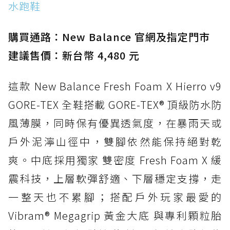
水跑鞋
防水鞋推薦 15. Brooks Cascadia 19 GTX：注
入氮氣中底與 GORE-TEX 的全地形碳中和神鞋
購買通路：New Balance 官網及指定門市
建議售價：新台幣 4,480 元
這款 New Balance Fresh Foam X Hierro v9
GORE-TEX 全鞋搭載 GORE-TEX® 頂級防水防
風薄膜，同時保有優異透氣度，在暴雨天或
戶外泥濘山徑中，雙腳依然能保持絕對乾
爽。中底採用獨家 雙密度 Fresh Foam X 緩
震科技，上層軟彈舒適、下層穩定支撐，走
一整天也不累腳；搭配戶外玩家最愛的
Vibram® Megagrip 黃金大底 與專利顆粒胎