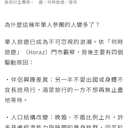
房的衍生費用。 圖：何時旅遊／提供
為什麼這幾年單人參團的人變多了？
單人旅遊已成為不可忽視的浪潮。依「何時
旅遊」（Horaz）門市觀察，背後主要有四個
驅動原因：
・伴侶興趣差異：另一半不愛出國或身體不
宜長途飛行，渴望旅行的一方不想再無止盡
地等待。
・人口結構改變：晚婚、不婚比例上升，許
多具備經濟能力與時間的單身族群，卻苦於