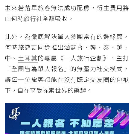
未來若落單旅客無法成功配房，衍生費用將
由何時
旅行社
全額吸收。
此外，為徹底解決單人參團常有的邊緣感，
何時旅遊更同步推出涵蓋台、韓、泰、越、
中、
土耳其
的專屬《一人旅行企劃》，主打
「全團皆為單人報名」的無壓力社交模式，
讓每一位旅客都能在沒有既定交友圈的包袱
下，自在享受探索世界的樂趣。