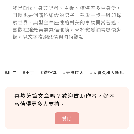
我是Eric，身兼記者、主編、模特等多重身份，
同時也是個嗜吃如命的男子，熱愛一步一腳印探
索世界，典型金牛座性格對美的事物異常著迷，
喜歡在燈光美氣氛佳環境，來杯微醺酒精放慢步
調，以文字描繪感情與時尚觀點
#和牛
#東京
#鐵板燒
#美食探店
#大倉久和大飯店
喜歡這篇文章嗎？歡迎贊助作者，好內
容值得更多人支持。
贊助