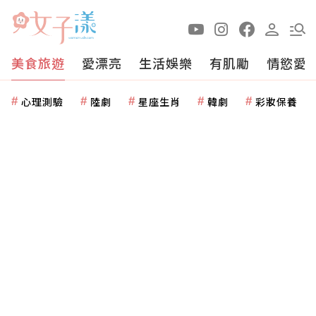
美食旅遊
愛漂亮
生活娛樂
有肌勵
情慾愛
心理測驗
陸劇
星座生肖
韓劇
彩妝保養