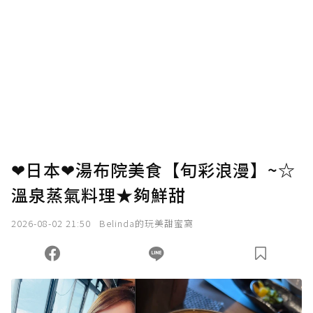
❤日本❤湯布院美食【旬彩浪漫】~☆
溫泉蒸氣料理★夠鮮甜
2026-08-02 21:50
Belinda的玩美甜蜜窩