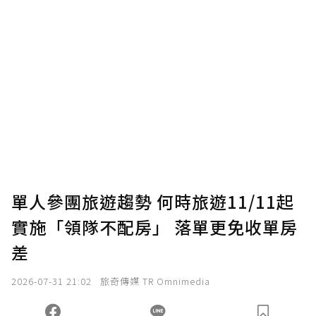
贊助說明
為了鼓勵作者持續創作更好的內容，會員可以
使用「贊助」功能實質回饋給喜愛的作者。可
將您認為適合的點數贈送給作者，一旦使用贊
助點數即不得撤銷，單筆贊助最低點數為30
點，最高點數沒有上限。
U 利點數 1 點 = NTD 1 元。
單人參團旅遊趨勢 何時旅遊11/11起
實施「領隊不配房」 落單更免收單房
確認送出
差
我已詳閱贊助說明，且同意站方的使用條款。
2026-07-31 21:02
旅奇傳媒 TR Omnimedia
您當前剩餘 U 利點數：
0
點；前往
購買點數