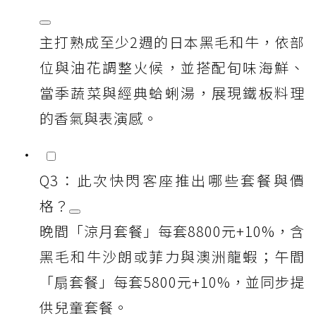
主打熟成至少2週的日本黑毛和牛，依部
位與油花調整火候，並搭配旬味海鮮、
當季蔬菜與經典蛤蜊湯，展現鐵板料理
的香氣與表演感。
Q3：此次快閃客座推出哪些套餐與價
格？
晚間「涼月套餐」每套8800元+10%，含
黑毛和牛沙朗或菲力與澳洲龍蝦；午間
「扇套餐」每套5800元+10%，並同步提
供兒童套餐。