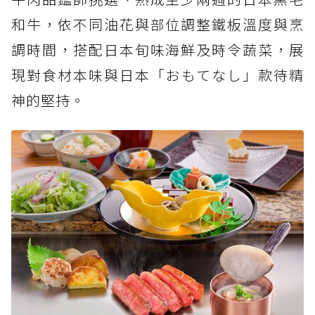
和牛，依不同油花與部位調整鐵板溫度與烹
調時間，搭配日本旬味海鮮及時令蔬菜，展
現對食材本味與日本「おもてなし」款待精
神的堅持。