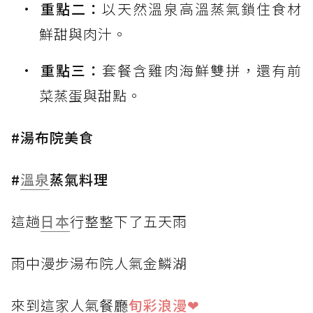
重點二：
以天然溫泉高溫蒸氣鎖住食材
鮮甜與肉汁。
重點三：
套餐含雞肉海鮮雙拼，還有前
菜蒸蛋與甜點。
#湯布院美食
#
溫泉
蒸氣料理
這趟
日本
行整整下了五天雨
雨中漫步湯布院人氣金鱗湖
來到這家人氣餐廳
旬彩浪漫❤