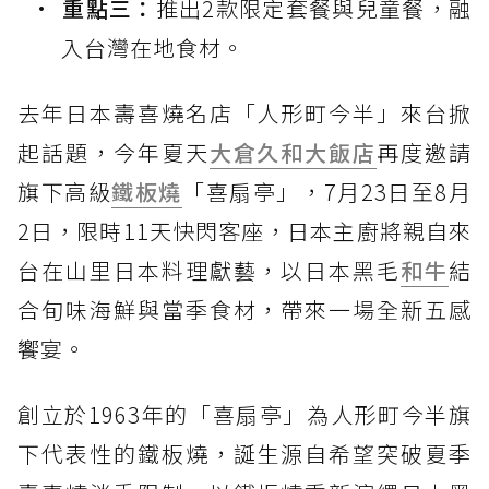
重點三：
推出2款限定套餐與兒童餐，融
入台灣在地食材。
去年日本壽喜燒名店「人形町今半」來台掀
起話題，今年夏天
大倉久和大飯店
再度邀請
旗下高級
鐵板燒
「喜扇亭」，7月23日至8月
2日，限時11天快閃客座，日本主廚將親自來
台在山里日本料理獻藝，以日本黑毛
和牛
結
合旬味海鮮與當季食材，帶來一場全新五感
饗宴。
創立於1963年的「喜扇亭」為人形町今半旗
下代表性的鐵板燒，誕生源自希望突破夏季