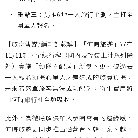
重點三：
另推6地一人旅行企劃，主打全
團單人報名。
【旅奇傳媒/編輯部報導】「何時旅遊」宣布
11/11起，全線行程（國內及輕裝上陣系列除
外）實施「領隊不配房」新制。更打破過去
一人報名須擔心單人房差造成的旅費負擔，
未來若落單旅客無法成功配房，衍生費用將
由何時
旅行社
全額吸收。
此外，為徹底解決單人參團常有的邊緣感，
何時旅遊更同步推出涵蓋台、韓、泰、越、