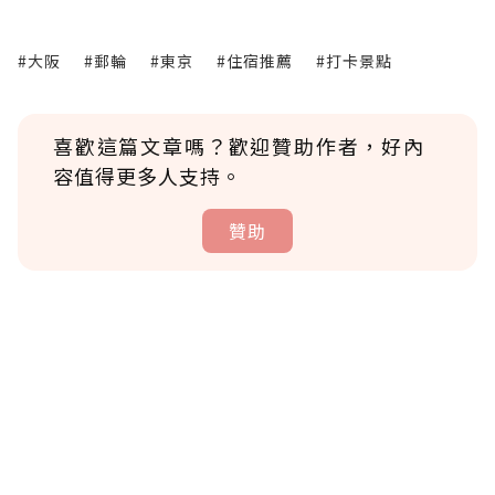
#大阪
#郵輪
#東京
#住宿推薦
#打卡景點
喜歡這篇文章嗎？歡迎贊助作者，好內
容值得更多人支持。
贊助
贊助說明
為了鼓勵作者持續創作更好的內容，會員可以
使用「贊助」功能實質回饋給喜愛的作者。可
將您認為適合的點數贈送給作者，一旦使用贊