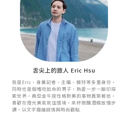
舌尖上的旅人 Eric Hsu
我是Eric，身兼記者、主編、模特等多重身份，
同時也是個嗜吃如命的男子，熱愛一步一腳印探
索世界，典型金牛座性格對美的事物異常著迷，
喜歡在燈光美氣氛佳環境，來杯微醺酒精放慢步
調，以文字描繪感情與時尚觀點