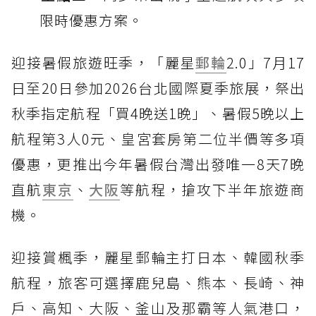
限時優惠方案。
迎接暑假旅遊旺季，「麗星
郵輪
2.0」7月17
日至20日參加2026台北國際夏季旅展，祭出
秋季指定航程「買4晚送1晚」、暑假5晚以上
航程第3人0元、皇宮套房第二位半價等多項
優惠，更推出今年暑假台灣出發唯一8天7晚
直航
東京
、
大阪
等航程，搶攻下半年旅遊商
機。
迎接賞楓季，麗星郵輪主打日本、韓國秋季
航程，旅客可選擇鹿兒島、熊本、長崎、神
戶、高知、大阪、釜山及那霸等人氣港口，