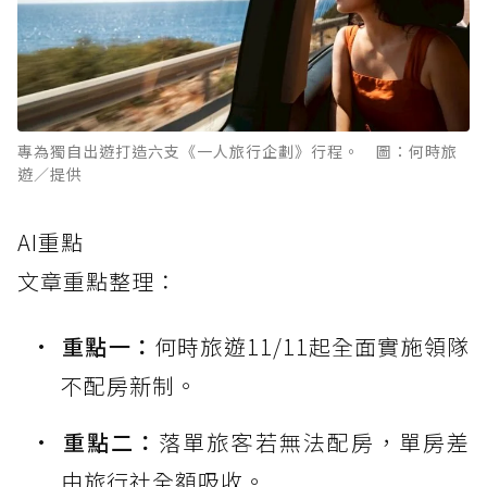
專為獨自出遊打造六支《一人旅行企劃》行程。 圖：何時旅
遊／提供
AI重點
文章重點整理：
重點一：
何時旅遊11/11起全面實施領隊
不配房新制。
重點二：
落單旅客若無法配房，單房差
由旅行社全額吸收。