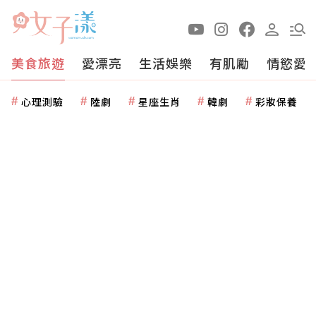
美食旅遊
愛漂亮
生活娛樂
有肌勵
情慾愛
心理測驗
陸劇
星座生肖
韓劇
彩妝保養