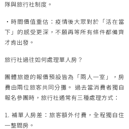
隊與旅行社制度。
・時間價值重估：疫情後大眾對於「活在當
下」的感受更深，不願再等所有條件都備齊
才肯出發。
旅行社過往如何處理單人房？
團體旅遊的報價預設皆為「兩人一室」，房
費由兩位旅客共同分攤。 過去當消費者獨自
報名參團時，旅行社通常有三種處理方式：
1. 補單人房差：旅客額外付費，全程獨自住
一整間房。