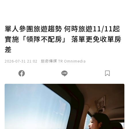
助點數即不得撤銷，單筆贊助最低點數為30
點，最高點數沒有上限。
U 利點數 1 點 = NTD 1 元。
單人參團旅遊趨勢 何時旅遊11/11起
實施「領隊不配房」 落單更免收單房
確認送出
差
我已詳閱贊助說明，且同意站方的使用條款。
2026-07-31 21:02
旅奇傳媒 TR Omnimedia
您當前剩餘 U 利點數：
0
點；前往
購買點數