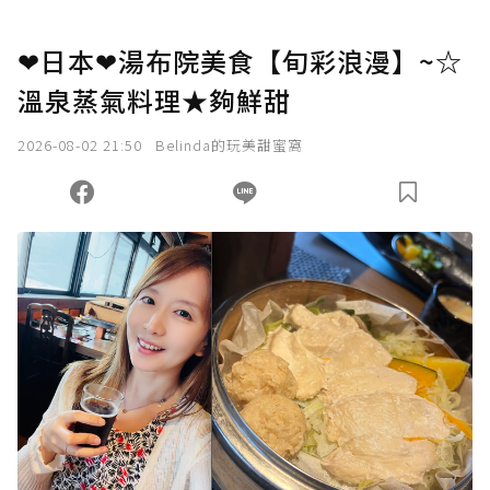
❤日本❤湯布院美食【旬彩浪漫】~☆
溫泉蒸氣料理★夠鮮甜
2026-08-02 21:50
Belinda的玩美甜蜜窩