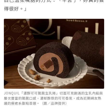
得很好。」
JONQUIL「濃醇可可脆脆生乳捲」切面可見飽滿的生乳內餡與
層次豐富的脆脆口感，濃郁醇厚的可可香氣，成為近期網友熱
議的療癒系甜點首選。（圖／品牌提供）