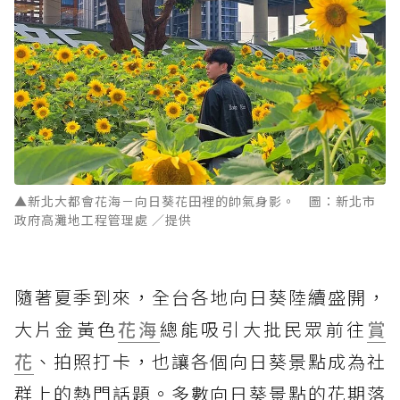
▲新北大都會花海－向日葵花田裡的帥氣身影。 圖：新北市
政府高灘地工程管理處 ／提供
隨著夏季到來，全台各地向日葵陸續盛開，
大片金黃色
花海
總能吸引大批民眾前往
賞
花
、拍照打卡，也讓各個向日葵景點成為社
群上的熱門話題。多數向日葵景點的花期落