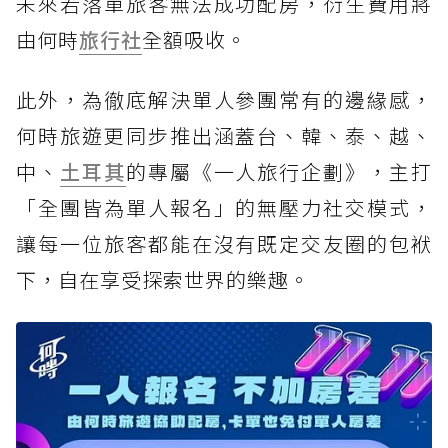
未來若落單旅客無法成功配房，衍生費用將
由何時
旅行社
全額吸收。
此外，為徹底解決單人參團常有的邊緣感，
何時旅遊更同步推出涵蓋台、韓、泰、越、
中、
土耳其
的專屬《一人旅行企劃》，主打
「全團皆為單人報名」的無壓力社交模式，
讓每一位旅客都能在沒有既定交友圈的包袱
下，自在享受探索世界的樂趣。