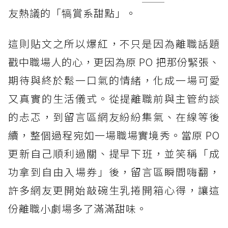
友熱議的「犒賞系甜點」。
這則貼文之所以爆紅，不只是因為離職話題
戳中職場人的心，更因為原 PO 把那份緊張、
期待與終於鬆一口氣的情緒，化成一場可愛
又真實的生活儀式。從提離職前與主管約談
的忐忑，到留言區網友紛紛集氣、在線等後
續，整個過程宛如一場職場實境秀。當原 PO
更新自己順利過關、提早下班，並笑稱「成
功拿到自由入場券」後，留言區瞬間嗨翻，
許多網友更開始敲碗生乳捲開箱心得，讓這
份離職小劇場多了滿滿甜味。