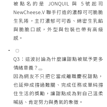
被點名的是 JONQUIL 與 5號起司
NewCheese.V 聯手打造的濃醇可可脆脆
生乳捲，主打濃郁可可香、綿密生乳餡
與脆脆口感，外型與包裝也帶有高級
感。
Q3：這波討論為什麼讓甜點被賦予更多
情緒意義？
因為網友不只把它當成離職慶祝甜點，
也延伸成撐過難關、完成任務或單純撐
住生活的獎勵，讓甜點成為對自己溫柔
喊話、肯定努力與勇氣的象徵。