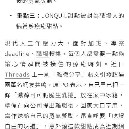
後的勇氣獎勵。
重點三：
JONQUIL甜點被封為職場人的
犒賞系療癒甜點。
現代人工作壓力大，面對加班、專案
deadline、
職場
轉換，每個人都需要一點能
讓心情瞬間被接住的療癒時刻。近日
Threads
上一則「離職分享」貼文引發超過
兩萬名網友共鳴，原 PO 表示，自己早已把一
條「濃醇可可脆脆
生乳捲
」放在家中冰箱，
準備在向公司提出離職後，回家大口享用，
當作送給自己的勇氣獎勵，還直呼要「吃爆
自由的味道」，意外讓這款
甜點
成為近期網