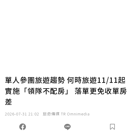
贊助說明
為了鼓勵作者持續創作更好的內容，會員可以
使用「贊助」功能實質回饋給喜愛的作者。可
將您認為適合的點數贈送給作者，一旦使用贊
助點數即不得撤銷，單筆贊助最低點數為30
點，最高點數沒有上限。
U 利點數 1 點 = NTD 1 元。
單人參團旅遊趨勢 何時旅遊11/11起
實施「領隊不配房」 落單更免收單房
確認送出
差
我已詳閱贊助說明，且同意站方的使用條款。
2026-07-31 21:02
旅奇傳媒 TR Omnimedia
您當前剩餘 U 利點數：
0
點；前往
購買點數