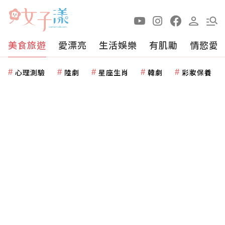
美食旅遊
愛漂亮
生活娛樂
有肌勵
情慾愛
心理測驗
陸劇
星座生肖
韓劇
彩妝保養