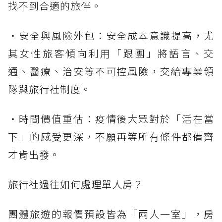
找不到合適的旅伴。
・安全與風險外包：安全成本意識提高，尤
其女性旅客傾向利用「跟團」將語言、交
通、醫療、治安等不可控風險，交給專業領
隊與旅行社制度。
・時間價值重估：疫情後大眾對於「活在當
下」的感受更深，不願再等所有條件都備齊
才肯出發。
旅行社過往如何處理單人房？
團體旅遊的報價預設皆為「兩人一室」，房