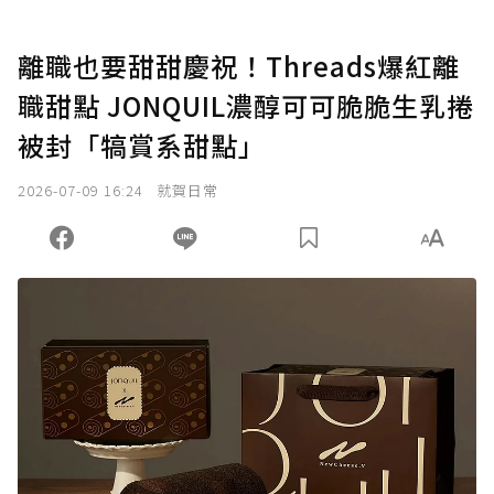
離職也要甜甜慶祝！Threads爆紅離
職甜點 JONQUIL濃醇可可脆脆生乳捲
被封「犒賞系甜點」
2026-07-09 16:24
就賀日常