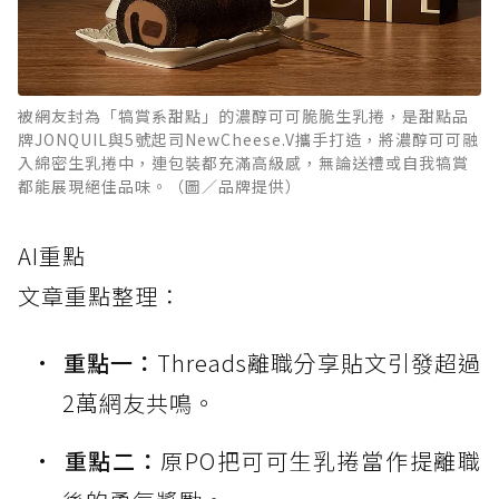
被網友封為「犒賞系甜點」的濃醇可可脆脆生乳捲，是甜點品
牌JONQUIL與5號起司NewCheese.V攜手打造，將濃醇可可融
入綿密生乳捲中，連包裝都充滿高級感，無論送禮或自我犒賞
都能展現絕佳品味。（圖／品牌提供）
AI重點
文章重點整理：
重點一：
Threads離職分享貼文引發超過
2萬網友共鳴。
重點二：
原PO把可可生乳捲當作提離職