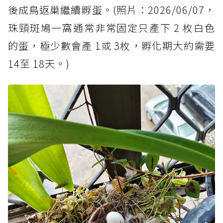
後成鳥返巢繼續孵蛋。(照片：2026/06/07，
珠頸斑鳩一窩通常非常固定只產下 2 枚白色
的蛋，極少數會產 1或 3枚，孵化期大約需要
14至 18天。)