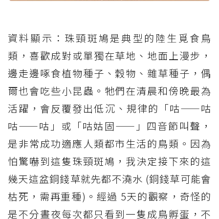
資料顯示：珠頸斑鳩是典型的陸生覓食鳥
類，喜歡成對或單獨在草地、地面上漫步，
邊走邊啄食植物種子、穀物、雜草種子，偶
爾也會吃些小昆蟲。牠們在清晨和傍晚最為
活躍，會反覆發出低沉、規律的「咕——咕
咕——咕」或「咕姑固——」四音節叫聲，
是非常成功適應人類都市生活的鳥類。因為
怕驚嚇到這隻珠頸斑鳩，我決定接下來的這
幾天這盆銅錢草就先都不澆水 (銅錢草可能會
枯死，需再重種)。經過 5天的觀察，奇怪的
是不分晝夜每次都只看到一隻成鳥孵蛋，不