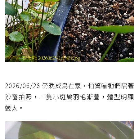
2026/06/26 傍晚成鳥在家，怕驚嚇牠們隔著
沙窗拍照，二隻小斑鳩羽毛漸豐，體型明顯
變大。