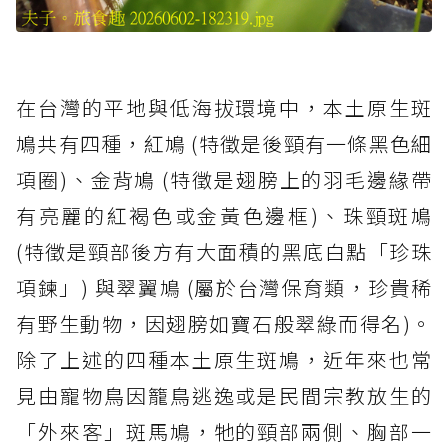
在台灣的平地與低海拔環境中，本土原生斑
鳩共有四種，紅鳩 (特徵是後頸有一條黑色細
項圈)、金背鳩 (特徵是翅膀上的羽毛邊緣帶
有亮麗的紅褐色或金黃色邊框)、珠頸斑鳩
(特徵是頸部後方有大面積的黑底白點「珍珠
項鍊」) 與翠翼鳩 (屬於台灣保育類，珍貴稀
有野生動物，因翅膀如寶石般翠綠而得名)。
除了上述的四種本土原生斑鳩，近年來也常
見由寵物鳥因籠鳥逃逸或是民間宗教放生的
「外來客」斑馬鳩，牠的頸部兩側、胸部一