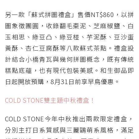
另一款「蘇式拼圖禮盒」售價NT$860，以拼
圖象徵團圓，收錄翻毛棗泥、芝麻椒鹽、白
玉相思、綠豆凸、綠豆椪、芋泥酥、豆沙蛋
黃酥、杏仁豆腐酥等八款蘇式茶點。禮盒設
計結合小橋青瓦與幾何拼圖概念，既有傳統
糕點底蘊，也有現代包裝美感。和生御品即
日起開放預購，8月31日前享早鳥優惠。
COLD STONE雙主題中秋禮盒！
COLD STONE今年中秋推出兩款限定禮盒，
分別主打日系質感與三麗鷗萌系風格，滿足