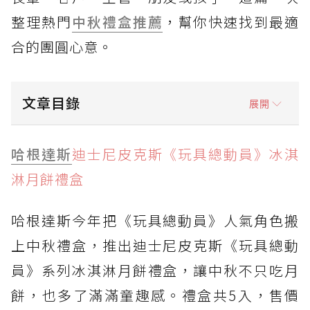
整理熱門
中秋禮盒推薦
，幫你快速找到最適
合的團圓心意。
文章目錄
展開
哈根達斯迪士尼皮克斯《玩具總動員》冰淇淋月
哈根達斯
迪士尼皮克斯《玩具總動員》冰淇
餅禮盒
淋月餅禮盒
法絨「月宴」中秋禮盒
臺中勤美洲際酒店明娟樓《釀月成光》
哈根達斯今年把《玩具總動員》人氣角色搬
上中秋禮盒，推出迪士尼皮克斯《玩具總動
香港皇玥中秋禮盒
員》系列冰淇淋月餅禮盒，讓中秋不只吃月
和生御品中秋禮盒
餅，也多了滿滿童趣感。禮盒共5入，售價
COLD STONE雙主題中秋禮盒！