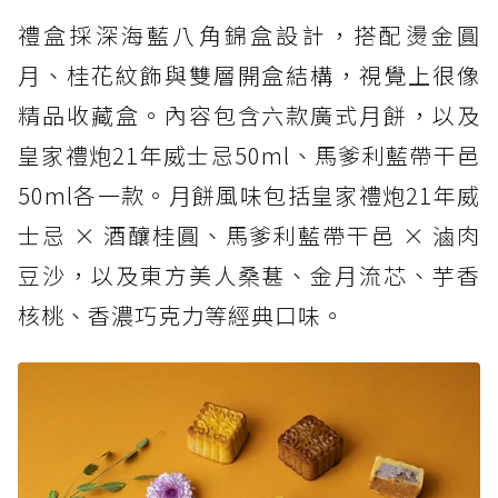
禮盒採深海藍八角錦盒設計，搭配燙金圓
月、桂花紋飾與雙層開盒結構，視覺上很像
精品收藏盒。內容包含六款廣式月餅，以及
皇家禮炮21年威士忌50ml、馬爹利藍帶干邑
50ml各一款。月餅風味包括皇家禮炮21年威
士忌 × 酒釀桂圓、馬爹利藍帶干邑 × 滷肉
豆沙，以及東方美人桑葚、金月流芯、芋香
核桃、香濃巧克力等經典口味。