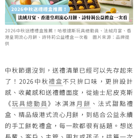
2026中秋送禮禮盒推薦！哈根達斯玩具總動員、法絨月宴、香
港皇玥流心月餅、詩特莉公益禮盒一次看 圖片來源：品牌提
供
中秋節還沒到，送禮清單已經可以先存起來
了！2026中秋
禮盒
不只拚口味，更拚設計
感、收藏感和送禮體面度，從迪士尼皮克斯
《
玩具總動員
》冰淇淋
月餅
、法式甜點禮
盒、精品級港式流心月餅，到結合公益永續
的手工餅乾禮盒，每一款都很有話題。想送
長輩、客戶、主管、朋友或孩子，這篇一次