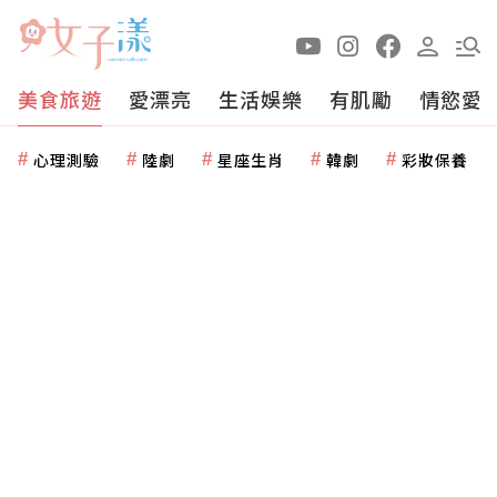
美食旅遊
愛漂亮
生活娛樂
有肌勵
情慾愛
心理測驗
陸劇
星座生肖
韓劇
彩妝保養