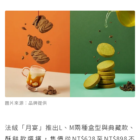
圖片來源：品牌提供
法絨「月宴」推出L、M兩種盒型與典藏款、
酥餅款選擇，售價從NT$628至NT$898不