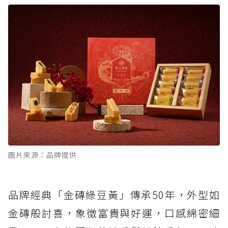
圖片來源：品牌提供
品牌經典「金磚綠豆黃」傳承50年，外型如
金磚般討喜，象徵富貴與好運，口感綿密細