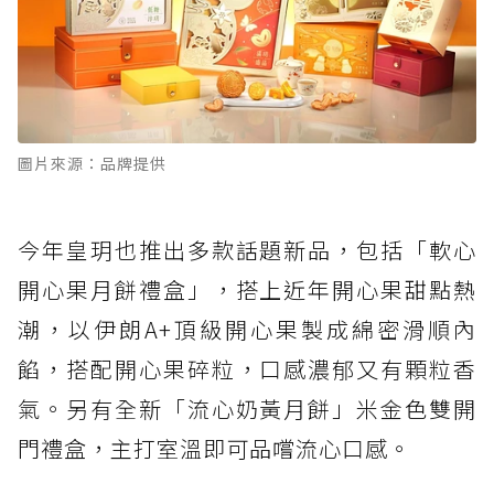
圖片來源：品牌提供
今年皇玥也推出多款話題新品，包括「軟心
開心果月餅禮盒」，搭上近年開心果甜點熱
潮，以伊朗A+頂級開心果製成綿密滑順內
餡，搭配開心果碎粒，口感濃郁又有顆粒香
氣。另有全新「流心奶黃月餅」米金色雙開
門禮盒，主打室溫即可品嚐流心口感。