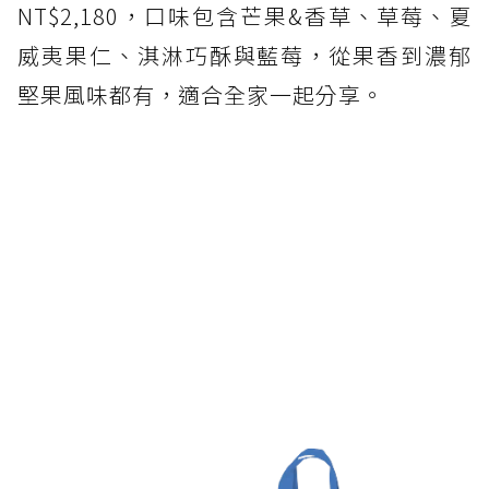
NT$2,180，口味包含芒果&香草、草莓、夏
望月中秋月兔禮盒
威夷果仁、淇淋巧酥與藍莓，從果香到濃郁
open it. 中秋限量設計禮盒
堅果風味都有，適合全家一起分享。
Aunt Stella詩特莉中秋禮盒
青鳥旅行「織星守月」
微熱山丘中秋限定禮盒
台灣在地奶油品牌「19號奶油」攜手老職人
台北福華大飯店中秋禮盒
珠寶盒法式點心坊中秋禮盒
魚香涎「烏金鏡月之禮」中秋限定禮盒
老楊方塊酥中秋禮盒
HENRI CHARPENTIER 中秋限定燒菓禮盒