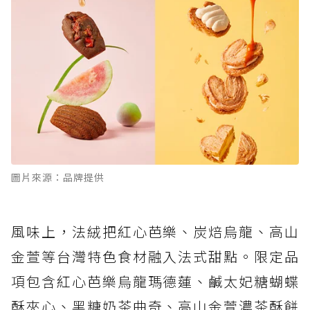
圖片來源：品牌提供
風味上，法絨把紅心芭樂、炭焙烏龍、高山
金萱等台灣特色食材融入法式甜點。限定品
項包含紅心芭樂烏龍瑪德蓮、鹹太妃糖蝴蝶
酥夾心、黑糖奶茶曲奇、高山金萱濃茶酥餅