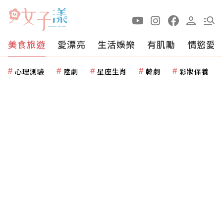
美食旅遊
愛漂亮
生活娛樂
有肌勵
情慾愛
心理測驗
陸劇
星座生肖
韓劇
彩妝保養