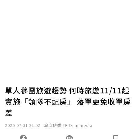
贊助說明
為了鼓勵作者持續創作更好的內容，會員可以
使用「贊助」功能實質回饋給喜愛的作者。可
將您認為適合的點數贈送給作者，一旦使用贊
助點數即不得撤銷，單筆贊助最低點數為30
點，最高點數沒有上限。
U 利點數 1 點 = NTD 1 元。
單人參團旅遊趨勢 何時旅遊11/11起
實施「領隊不配房」 落單更免收單房
確認送出
差
我已詳閱贊助說明，且同意站方的使用條款。
2026-07-31 21:02
旅奇傳媒 TR Omnimedia
您當前剩餘 U 利點數：
0
點；前往
購買點數