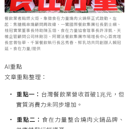
餐飲業者點燃火炬，象徵食在力量燒肉火鍋祭正式啟動。左
起：焦糖楓串燒顧問周政緯、一鷺國際餐飲集團社長劉士綱、
桂冠實業董事長特助陳玉翎、食在力量協會理事長許淳凱、天
帷企管顧問公司林剛羽、阿爾法餐飲集團市場增長中心首席增
長官曾怡華、千葉餐飲執行長呂秀春、鮮乳坊共同創辦人賴冠
延。食在力量/提供
AI重點
文章重點整理：
重點一：
台灣餐飲業營收首破1兆元，但
實質消費力未同步增加。
重點二：
食在力量整合燒肉火鍋品牌、