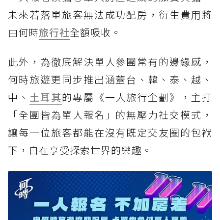
未來若落單旅客無法成功配房，衍生費用將
由何時
旅行社
全額吸收。
此外，為徹底解決單人參團常有的邊緣感，
何時旅遊更同步推出涵蓋台、韓、泰、越、
中、
土耳其
的專屬《一人旅行企劃》，主打
「全團皆為單人報名」的無壓力社交模式，
讓每一位旅客都能在沒有既定交友圈的包袱
下，自在享受探索世界的樂趣。