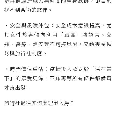
多具備經濟能力與時間的單身族群，卻苦於
找不到合適的旅伴。
・安全與風險外包：安全成本意識提高，尤
其女性旅客傾向利用「跟團」將語言、交
通、醫療、治安等不可控風險，交給專業領
隊與旅行社制度。
・時間價值重估：疫情後大眾對於「活在當
下」的感受更深，不願再等所有條件都備齊
才肯出發。
旅行社過往如何處理單人房？