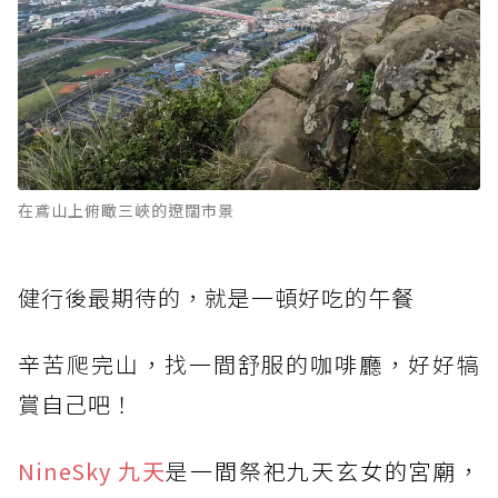
在鳶山上俯瞰三峽的遼闊市景
健行後最期待的，就是一頓好吃的午餐
辛苦爬完山，找一間舒服的咖啡廳，好好犒
賞自己吧！
NineSky 九天
是
一間祭祀九天玄女的宮廟
，