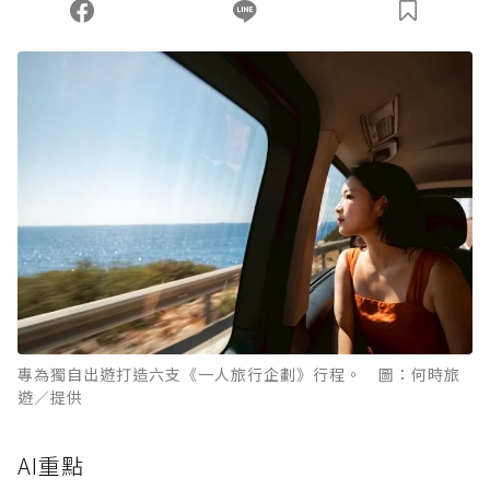
您當前剩餘 U 利點數：
0
點；前往
購買點數
專為獨自出遊打造六支《一人旅行企劃》行程。 圖：何時旅
遊／提供
AI重點