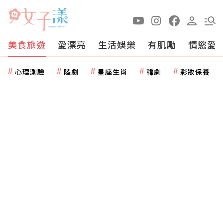
美食旅遊
愛漂亮
生活娛樂
有肌勵
情慾愛
心理測驗
陸劇
星座生肖
韓劇
彩妝保養