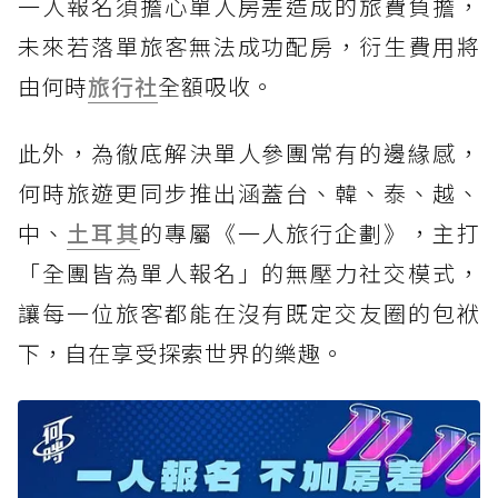
一人報名須擔心單人房差造成的旅費負擔，
未來若落單旅客無法成功配房，衍生費用將
由何時
旅行社
全額吸收。
此外，為徹底解決單人參團常有的邊緣感，
何時旅遊更同步推出涵蓋台、韓、泰、越、
中、
土耳其
的專屬《一人旅行企劃》，主打
「全團皆為單人報名」的無壓力社交模式，
讓每一位旅客都能在沒有既定交友圈的包袱
下，自在享受探索世界的樂趣。