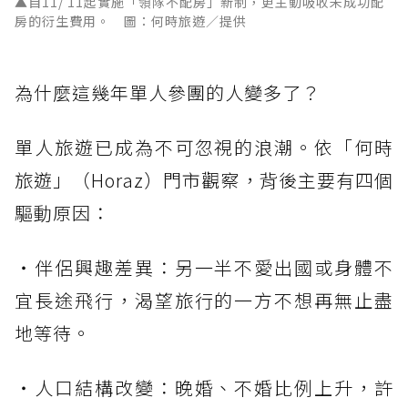
▲自11/ 11起實施「領隊不配房」新制，更主動吸收未成功配
房的衍生費用。 圖：何時旅遊／提供
為什麼這幾年單人參團的人變多了？
單人旅遊已成為不可忽視的浪潮。依「何時
旅遊」（Horaz）門市觀察，背後主要有四個
驅動原因：
・伴侶興趣差異：另一半不愛出國或身體不
宜長途飛行，渴望旅行的一方不想再無止盡
地等待。
・人口結構改變：晚婚、不婚比例上升，許