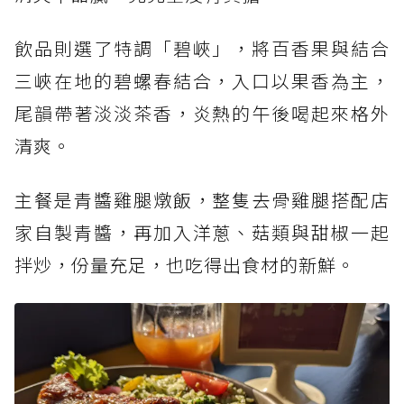
飲品則選了特調「碧峽」，將百香果與結合
三峽在地的碧螺春結合，入口以果香為主，
尾韻帶著淡淡茶香，炎熱的午後喝起來格外
清爽。
主餐是青醬雞腿燉飯，整隻去骨雞腿搭配店
家自製青醬，再加入洋蔥、菇類與甜椒一起
拌炒，份量充足，也吃得出食材的新鮮。