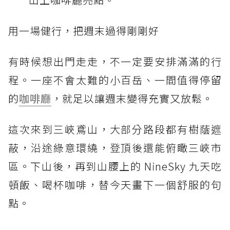
用一場健行，把週末過得剛剛好
有時候想出門走走，不一定要安排滿滿的行
程。一座不會太難的小百岳、一間值得停留
的
咖啡廳
，就足以讓週末變得充實又放鬆。
這次來到三峽鳶山，大部分路段都有樹蔭遮
蔽，沿途綠意環繞，登頂後還能俯瞰三峽市
區。下山後，再到山腰上的 NineSky 九天吃
頓飯、喝杯咖啡，替今天畫下一個舒服的句
點。