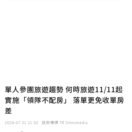
贊助說明
為了鼓勵作者持續創作更好的內容，會員可以
使用「贊助」功能實質回饋給喜愛的作者。可
將您認為適合的點數贈送給作者，一旦使用贊
助點數即不得撤銷，單筆贊助最低點數為30
點，最高點數沒有上限。
U 利點數 1 點 = NTD 1 元。
單人參團旅遊趨勢 何時旅遊11/11起
實施「領隊不配房」 落單更免收單房
確認送出
差
我已詳閱贊助說明，且同意站方的使用條款。
2026-07-31 21:02
旅奇傳媒 TR Omnimedia