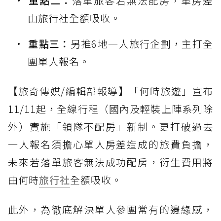
重點二：
落單旅客若無法配房，單房差
由旅行社全額吸收。
重點三：
另推6地一人旅行企劃，主打全
團單人報名。
【旅奇傳媒/編輯部報導】「何時旅遊」宣布
11/11起，全線行程（國內及輕裝上陣系列除
外）實施「領隊不配房」新制。更打破過去
一人報名須擔心單人房差造成的旅費負擔，
未來若落單旅客無法成功配房，衍生費用將
由何時
旅行社
全額吸收。
此外，為徹底解決單人參團常有的邊緣感，