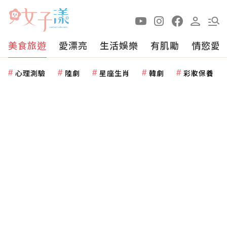
美食旅遊
愛漂亮
生活娛樂
有肌勵
情慾愛
心理測驗
陸劇
星座生肖
韓劇
彩妝保養