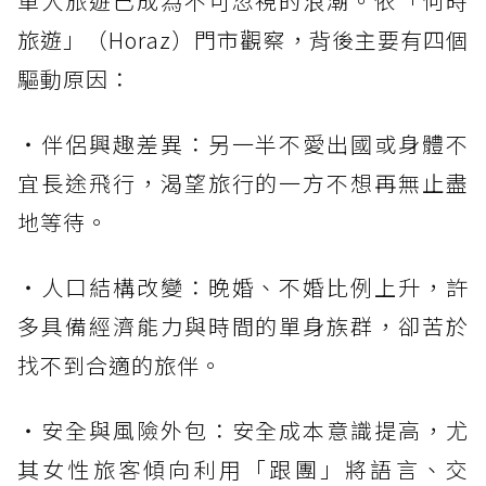
單人旅遊已成為不可忽視的浪潮。依「何時
旅遊」（Horaz）門市觀察，背後主要有四個
驅動原因：
・伴侶興趣差異：另一半不愛出國或身體不
宜長途飛行，渴望旅行的一方不想再無止盡
地等待。
・人口結構改變：晚婚、不婚比例上升，許
多具備經濟能力與時間的單身族群，卻苦於
找不到合適的旅伴。
・安全與風險外包：安全成本意識提高，尤
其女性旅客傾向利用「跟團」將語言、交