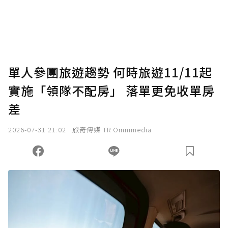
使用「贊助」功能實質回饋給喜愛的作者。可
將您認為適合的點數贈送給作者，一旦使用贊
助點數即不得撤銷，單筆贊助最低點數為30
點，最高點數沒有上限。
U 利點數 1 點 = NTD 1 元。
單人參團旅遊趨勢 何時旅遊11/11起
實施「領隊不配房」 落單更免收單房
確認送出
差
我已詳閱贊助說明，且同意站方的使用條款。
2026-07-31 21:02
旅奇傳媒 TR Omnimedia
您當前剩餘 U 利點數：
0
點；前往
購買點數