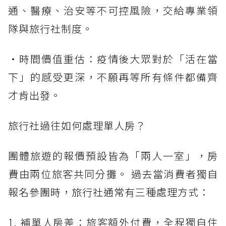
通、醫療、治安等不可控風險，交給專業領
隊與旅行社制度。
・時間價值重估：疫情後大眾對於「活在當
下」的感受更深，不願再等所有條件都備齊
才肯出發。
旅行社過往如何處理單人房？
團體旅遊的報價預設皆為「兩人一室」，房
費由兩位旅客共同分攤。 過去當消費者獨自
報名參團時，旅行社通常有三種處理方式：
1. 補單人房差：旅客額外付費，全程獨自住