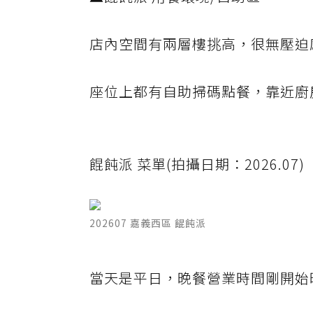
店內空間有兩層樓挑高，很無壓迫
座位上都有自助掃碼點餐，靠近廚
餛飩派 菜單(拍攝日期：2026.07)
202607 嘉義西區 餛飩派
當天是平日，晚餐營業時間剛開始