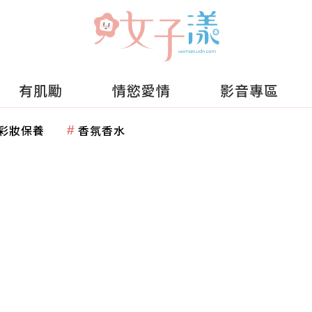
有肌勵
情慾愛情
影音專區
彩妝保養
香氛香水