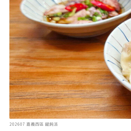
202607 嘉義西區 餛飩派