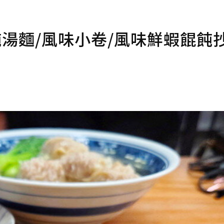
湯麵/風味小卷/風味鮮蝦餛飩抄