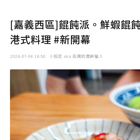
[嘉義西區]餛飩派。鮮蝦餛飩
港式料理 #新開幕
2026-07-04 16:58
小狐尼 aka 孤獨的潤餅獵人