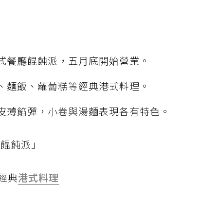
式餐廳餛飩派，五月底開始營業。
、麵飯、蘿蔔糕等經典港式料理。
皮薄餡彈，小卷與湯麵表現各有特色。
「餛飩派」
經典
港式料理