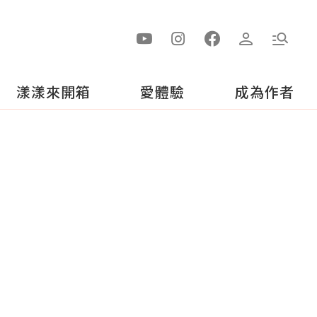
漾漾來開箱
愛體驗
成為作者