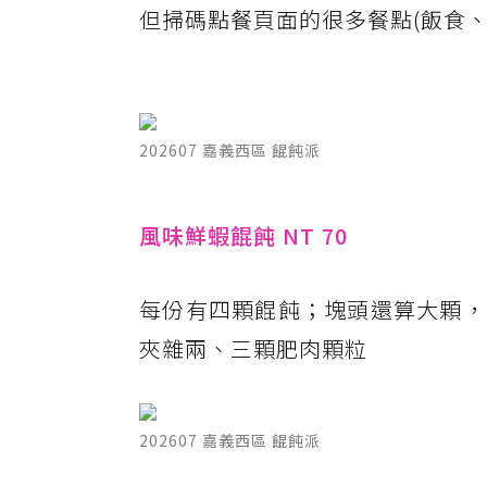
但掃碼點餐頁面的很多餐點(飯食
202607 嘉義西區 餛飩派
風味鮮蝦餛飩 NT 70
每份有四顆餛飩；塊頭還算大顆，
夾雜兩、三顆肥肉顆粒
202607 嘉義西區 餛飩派