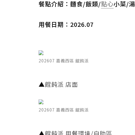
餐點介紹：麵食/飯類/
點心
小菜/
用餐日期：2026.07
202607 嘉義西區 餛飩派
▲餛飩派 店面
202607 嘉義西區 餛飩派
▲餛飩派 用餐環境/自助區