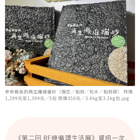
參參廠長的再生纖維貓砂（豌豆／稻殼／松木／稻殼碳） 特價
1,299元至1,399元／5包 原價350元／3.4kg至3.2kg包.jpg
《第二回 RE綠循環生活展》資訊一次