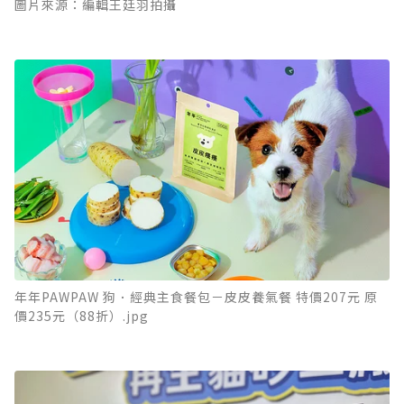
圖片來源：編輯王廷羽拍攝
年年PAWPAW 狗．經典主食餐包－皮皮養氣餐 特價207元 原
價235元（88折）.jpg