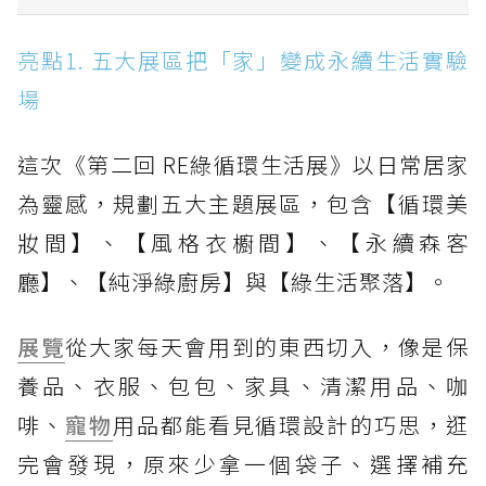
亮點1. 五大展區把「家」變成永續生活實驗場
亮點1. 五大展區把「家」變成永續生活實驗
亮點2. 美妝控必逛！7大專櫃品牌推補充式消費
場
亮點3. 永續穿搭不無聊！海廢眼鏡、再生牛
仔、碳循環包都時髦
這次《第二回 RE綠循環生活展》以日常居家
為靈感，規劃五大主題展區，包含【循環美
亮點4. 舊物別急著丟！14項回收物可換skm
points
妝間】、【風格衣櫥間】、【永續森客
亮點5. 姚愛寗領軍！名人KOL公益二手拍7/4限
廳】、【純淨綠廚房】與【綠生活聚落】。
定登場
6. 超過30場互動體驗，舊衣也能變新作品
展覽
從大家每天會用到的東西切入，像是保
養品、衣服、包包、家具、清潔用品、咖
7. 逛展還能做公益！四大公益夥伴共同參展
啡、
寵物
用品都能看見循環設計的巧思，逛
《第二回 RE綠循環生活展》資訊一次看
完會發現，原來少拿一個袋子、選擇補充