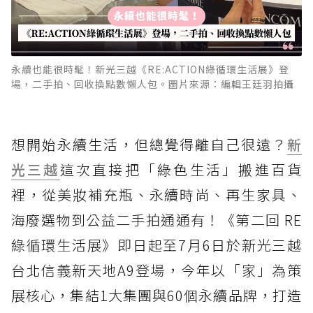
永續也能很時髦！新光三越《RE:ACTION綠循環生活展》登
場，二手拍、回收換點數懶人包。圖片來源：編輯王廷羽拍攝
想開始永續生活，但總覺得離自己很遠？
新
光三越
這次直接把「綠色生活」搬進百貨
裡，從美妝補充瓶、永續時尚、再生家具、
海廢選物到公益二手拍通通有！《第二回 RE
綠循環生活展》即日起至7月6日於新光三越
台北信義新天地A9登場，今年以「家」為策
展核心，集結1大集團與60個永續品牌，打造