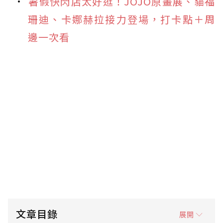
暑假快閃店太好逛！JOJO原畫展、貓福
珊迪、卡娜赫拉接力登場，打卡點＋周
邊一次看
文章目錄
展開