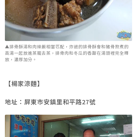
▲排骨酥湯和肉燥飯相當匹配，炸過的排骨酥會和豬骨熬煮的
高湯一起放進蒸籠去蒸，排骨肉和冬瓜的香甜在湯頭裡完全釋
放，濃厚加分。
【楊家涼麵】
地址：屏東市安鎮里和平路27號