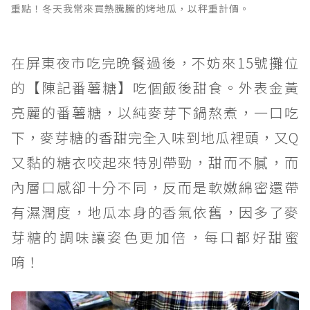
重點！冬天我常來買熱騰騰的烤地瓜，以秤重計價。
在屏東夜市吃完晚餐過後，不妨來15號攤位
的【陳記番薯糖】吃個飯後甜食。外表金黃
亮麗的番薯糖，以純麥芽下鍋熬煮，一口吃
下，麥芽糖的香甜完全入味到地瓜裡頭，又Q
又黏的糖衣咬起來特別帶勁，甜而不膩，而
內層口感卻十分不同，反而是軟嫩綿密還帶
有濕潤度，地瓜本身的香氣依舊，因多了麥
芽糖的調味讓姿色更加倍，每口都好甜蜜
唷！