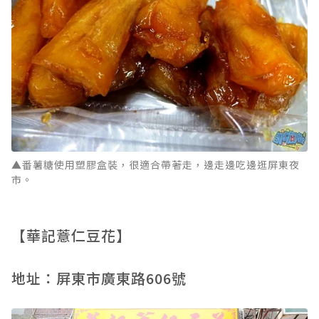
▲番薯糖使用塑膠盒裝，很適合帶著走，邊走邊吃邊逛屏東夜
市。
【華記薏仁豆花】
地址：屏東市廣東路606號