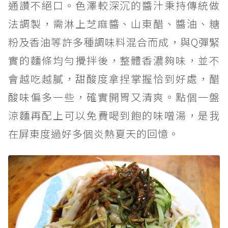
通讚不絕口。色澤較深沉的醬汁秉持傳統做
法調製，需淋上芝麻醬、山東醋、醬油、糖
粉及香油等許多種調味料混合而成，與Q彈緊
實的麵條均勻攪拌後，整體香濃夠味，並不
會越吃越膩，甜酸度拿捏掌握恰到好處，醋
酸味偏多一些，確實開胃又清爽。點個一盤
涼麵再配上可以免費喝到飽的味噌湯，是我
在屏東度過好多個炎熱夏天的回憶。