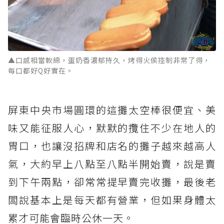
▲口感相當軟綿，蛋奶香濃郁持久，烤得火侯控制非常了得，
每口都好Q好實在。
屏東中央市場圓環的這攤太空棒很便宜、美
味又能征服人心，默默的攬住不少在地人的
胃口，也讓沒招牌和店名的攤子越來越高人
氣，大約早上八點至八點半開始賣，說是賣
到下午兩點，卻常常提早賣完收攤，最後老
闆說基本上是每天都有營業，但如果身體太
累才可能會臨時公休一天。