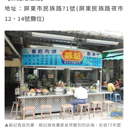
地址：屏東市民族路71號(屏東民族路夜市
12、14號攤位)
▲蘇記香菇肉羹、蘇記旗魚羹都是常聽到的店稱，走過70年歷