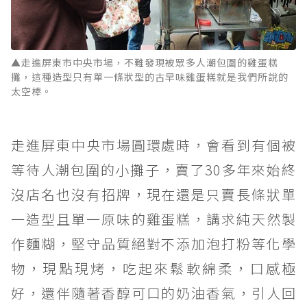
▲走進屏東市中央市場，不難發現被眾多人潮包圍的雞蛋糕
攤，這種造型只有單一條狀型的古早味雞蛋糕就是我們所說的
太空棒。
走進屏東中央市場圓環處時，會看到有個被
等待人潮包圍的小攤子，賣了30多年來始終
沒店名也沒有招牌，現在還是只賣長條狀單
一造型且單一原味的雞蛋糕，講求純天然製
作麵糊，堅守品質絕對不添加泡打粉等化學
物，現點現烤，吃起來鬆軟綿柔，口感極
好，還伴隨著香醇可口的奶油香氣，引人回