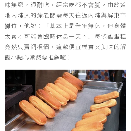
味無窮，很耐吃，經常吃都不會膩。由於道
地內埔人的涂老闆需每天往返內埔與屏東市
攤位，他說：「基本上是全年無休，但身體
太累才可能會臨時休息一天。」每條雞蛋糕
竟然只賣銅板價，這款便宜樸實又美味的解
饞小點心當然要推薦囉！