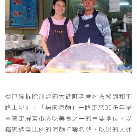
從已經拆除改建的大武町老眷村搬移到和平
路上現址，「楊家涼麵」一路走來30多年早
早奠定屏東市必吃美食之一的重要地位，以
獨家調醬比例的涼麵打響名號，吃過的人通