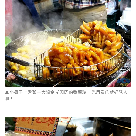
▲小攤子上煮著一大鍋金光閃閃的番薯糖，光用看的就好誘人
啊！