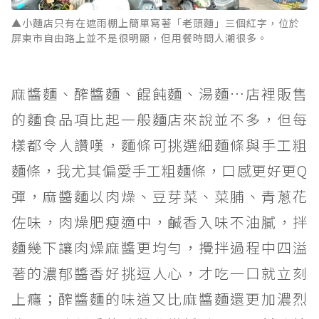
▲小麵店只有在遮雨棚上簡單寫著「老頭麵」三個紅字，位於
屏東市自由路上並不是很明顯，但用餐時間人潮很多。
麻醬麵、醡醬麵、餛飩麵、湯麵…店裡販售
的麵食品項比起一般麵店來說並不多，但每
樣都令人讚嘆，麵條可挑選細麵條與手工粗
麵條，我尤其偏愛手工粗麵條，口感更好更Q
彈，麻醬麵以肉燥、豆芽菜、菜脯、青蔥花
佐味，肉燥肥瘦適中，鹹香入味不油膩，拌
麵幾下讓肉燥麻醬更均勻，攪拌過程中四溢
著的濃郁醬香好挑逗人心，才吃一口就立刻
上癮；醡醬麵的味道又比麻醬麵還更加濃烈