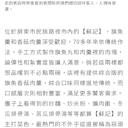
史的老店時常會看到老闆和阿姨們親切招呼客人，人情味很
濃。
位於屏東市民族路夜市內的【蘇記】，旗魚
羹和香菇肉羹深受歡迎，70多年來依傳統作
法，手工方式製作旗魚丸和肉羹裡的肉塊，
論彈性和紮實度皆讓人滿意，倘若這兩樣都
想品嚐到不必點兩碗，店裡有提供綜合版的
旗魚香菇肉羹，綜合口味同樣道地傳統，而
口感層次則相對豐富，滿足更多饕客需求。
攤子上看得到的炒麵、炒米粉、爌肉飯、冬
瓜排骨湯、苦瓜排骨湯等等都算【蘇記】的
主打菜色，最熱門的不外乎這道被稱為蒜頭