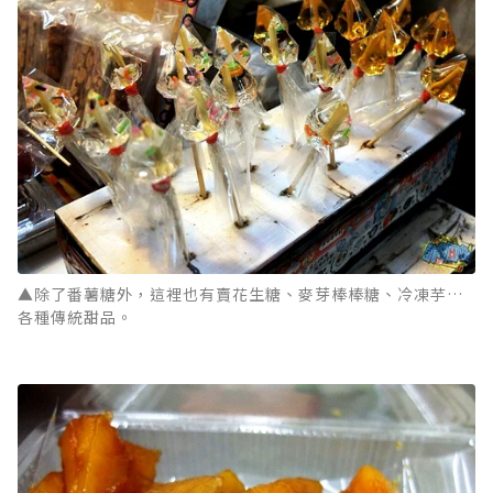
▲除了番薯糖外，這裡也有賣花生糖、麥芽棒棒糖、冷凍芋…
各種傳統甜品。