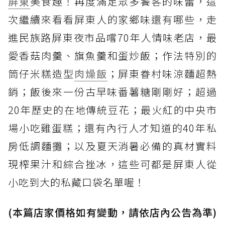
屏東
美食趣！再度滿足眾多饕客的味蕾，這
次繼續來看看屏東人的家鄉味還有哪些，走
進民族路屏東夜市品嚐70年人情味老店，最
愛香菇肉羹、旗魚羹和蛋炒飯；作法特別的
筒仔米糕造型
肉燥飯
；屏東眷村味涼麵超熱
銷；飯後來一份古早味番薯糖剛剛好；超過
20年歷史的在地傳統豆花；最火紅的中央市
場小吃雞蛋糕；還有內行人才知道的40年私
房低調麵攤；以及夏天消暑必備的真材實料
現榨果汁和綜合挫冰，這些可都是屏東人從
小吃到大的私藏口袋名單喔！
(本篇店家價格如有變動，請依店內公告為準)