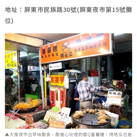
地址：屏東市民族路30號(屏東夜市第15號攤
位)
▲大推夜市古早味甜食，甜進心坎裡的香Q番薯糖，烤地瓜也是