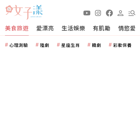
美食旅遊
愛漂亮
生活娛樂
有肌勵
情慾愛
心理測驗
陸劇
星座生肖
韓劇
彩妝保養