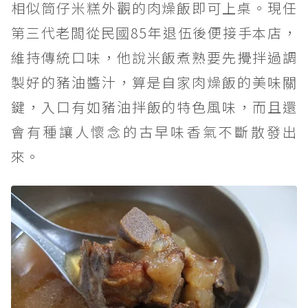
相似筒仔米糕外觀的肉燥飯即可上桌。現任
第三代老闆從民國85年退伍後便接手本店，
維持傳統口味，他說米飯煮熟要先攪拌過調
製好的豬油醬汁，算是自家肉燥飯的美味關
鍵，入口有如豬油拌飯的特色風味，而且還
會有種讓人懷念的古早味香氣不斷散發出
來。