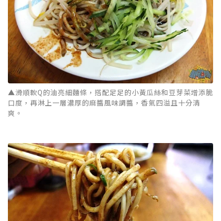
▲滑順軟Q的油亮細麵條，搭配足足的小黃瓜絲和豆芽菜增添脆
口度，再淋上一層濃厚的麻醬風味調醬，香氣四溢且十分清
爽。