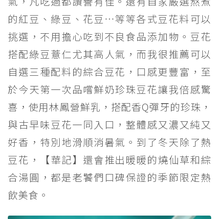
氣，凡吃過都讚譽有佳。還有自家嚴選熬煮
的紅豆、綠豆、花豆…等等各式豆花料可以
挑選，不用擔心吃到不良食品添加物。豆花
搭配綠豆薏仁尤其高人氣，而我很推薦可以
自選三種配料的綜合豆花，口感更豐富，至
於今天第一次品嚐鮮奶珍珠豆花讓我倍感驚
喜，使用林鳳營鮮乳，搭配香Q彈牙的珍珠，
與古早味豆花一同入口，整體感又濃又純又
好香，特別地滑順消暑氣。到了冬天除了熱
豆花，【華記】還會推出暖暖的燒仙草和綜
合湯圓，都是老饕們口碑保證的季節限定熱
飲美食。