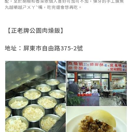
配，至於胡椒和香菜依個人喜好可加可不加，彈牙的手工旗魚
丸越嚼越ㄕㄨㄚˋ嘴，吃完還會想再吃。
【正老牌公園肉燥飯】
地址：屏東市自由路375-2號