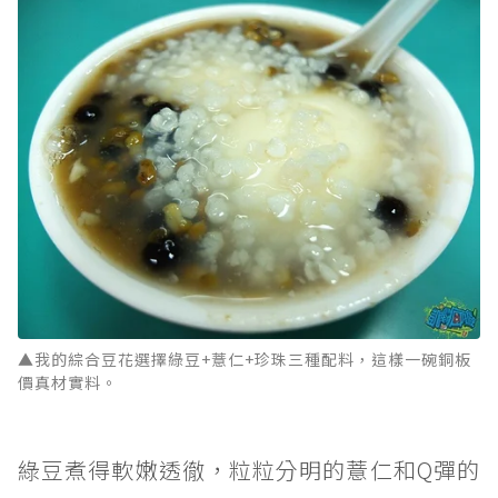
▲我的綜合豆花選擇綠豆+薏仁+珍珠三種配料，這樣一碗銅板
價真材實料。
綠豆煮得軟嫩透徹，粒粒分明的薏仁和Q彈的