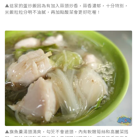
▲這家的蛋炒飯因為有加入蒜頭炒香，蒜香濃郁，十分特別，
米飯粒粒分明不油膩，再加點酸菜會更好吃喔！
▲旗魚羹湯頭清爽，勾芡不會過頭，內有軟嫩筍絲和高麗菜搭