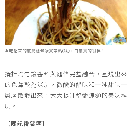
▲吃起來的感覺麵條紮實帶點Q勁，口感真的很棒！
攪拌均勻讓醬料與麵條完整融合，呈現出來
的色澤較為深沉，微酸的醋味和一種甜味一
層層散發出來，大大提升整盤涼麵的美味程
度。
【陳記番薯糖】