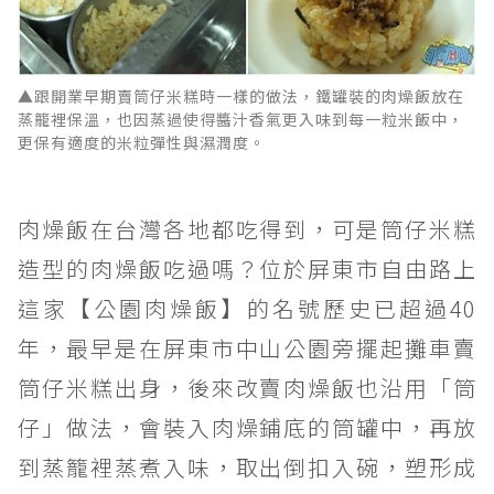
▲跟開業早期賣筒仔米糕時一樣的做法，鐵罐裝的肉燥飯放在
蒸籠裡保溫，也因蒸過使得醬汁香氣更入味到每一粒米飯中，
更保有適度的米粒彈性與濕潤度。
肉燥飯在台灣各地都吃得到，可是筒仔米糕
造型的肉燥飯吃過嗎？位於屏東市自由路上
這家【公園肉燥飯】的名號歷史已超過40
年，最早是在屏東市中山公園旁擺起攤車賣
筒仔米糕出身，後來改賣肉燥飯也沿用「筒
仔」做法，會裝入肉燥鋪底的筒罐中，再放
到蒸籠裡蒸煮入味，取出倒扣入碗，塑形成