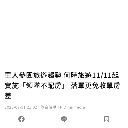
單人參團旅遊趨勢 何時旅遊11/11起
實施「領隊不配房」 落單更免收單房
差
2026-07-31 21:02
旅奇傳媒 TR Omnimedia