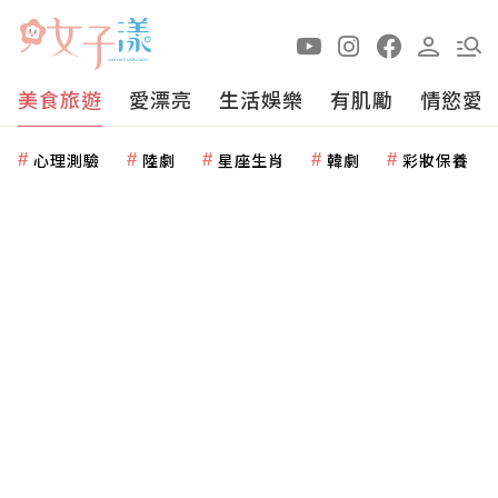
美食旅遊
愛漂亮
生活娛樂
有肌勵
情慾愛
心理測驗
陸劇
星座生肖
韓劇
彩妝保養