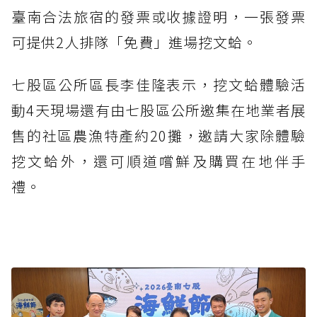
臺南合法旅宿的發票或收據證明，一張發票
可提供2人排隊「免費」進場挖文蛤。
七股區公所區長李佳隆表示，挖文蛤體驗活
動4天現場還有由七股區公所邀集在地業者展
售的社區農漁特產約20攤，邀請大家除體驗
挖文蛤外，還可順道嚐鮮及購買在地伴手
禮。