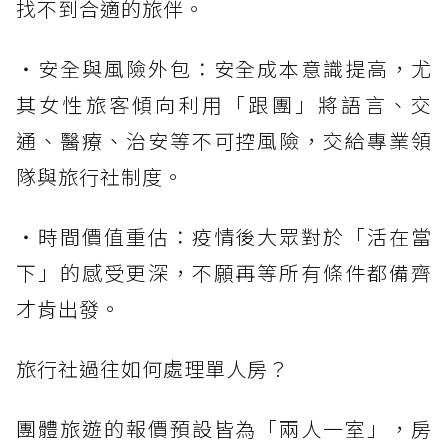
找不到合適的旅伴。
・安全與風險外包：安全成本意識提高，尤
其女性旅客傾向利用「跟團」將語言、交
通、醫療、治安等不可控風險，交給專業領
隊與旅行社制度。
・時間價值重估：疫情後大眾對於「活在當
下」的感受更深，不願再等所有條件都備齊
才肯出發。
旅行社過往如何處理單人房？
團體旅遊的報價預設皆為「兩人一室」，房