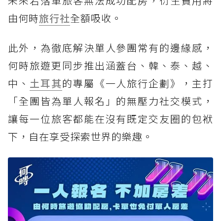
未來若落單旅客無法成功配房，衍生費用將
由何時
旅行社
全額吸收。
此外，為徹底解決單人參團常有的邊緣感，
何時旅遊更同步推出涵蓋台、韓、泰、越、
中、
土耳其
的專屬《一人旅行企劃》，主打
「全團皆為單人報名」的無壓力社交模式，
讓每一位旅客都能在沒有既定交友圈的包袱
下，自在享受探索世界的樂趣。