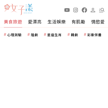
美食旅遊
愛漂亮
生活娛樂
有肌勵
情慾愛
心理測驗
陸劇
星座生肖
韓劇
彩妝保養