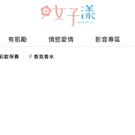
有肌勵
情慾愛情
影音專區
彩妝保養
香氛香水