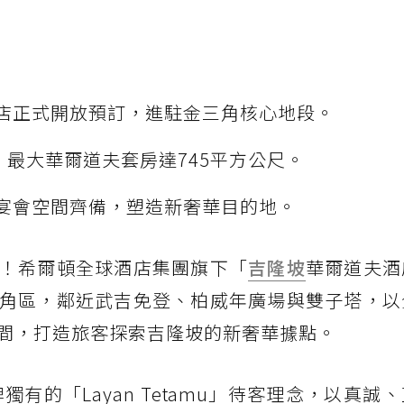
店正式開放預訂，進駐金三角核心地段。
，最大華爾道夫套房達745平方公尺。
宴會空間齊備，塑造新奢華目的地。
！希爾頓全球酒店集團旗下「
吉隆坡
華爾道夫酒
角區，鄰近武吉免登、柏威年廣場與雙子塔，以
間，打造旅客探索吉隆坡的新奢華據點。
有的「Layan Tetamu」待客理念，以真誠