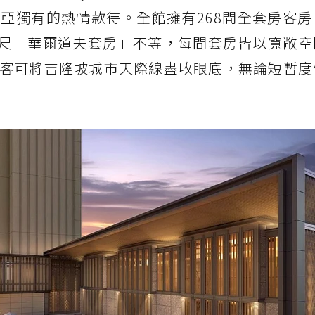
亞獨有的熱情款待。全館擁有268間全套房客房
方公尺「華爾道夫套房」不等，每間套房皆以寬敞
客可將吉隆坡城市天際線盡收眼底，無論短暫度