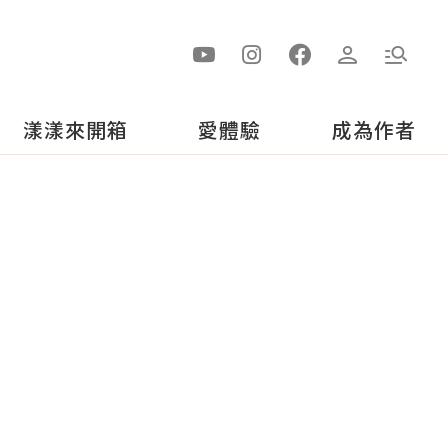
漾漾來開箱
愛體驗
成為作者