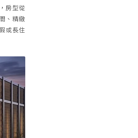
，房型從
空間、精緻
假或長住