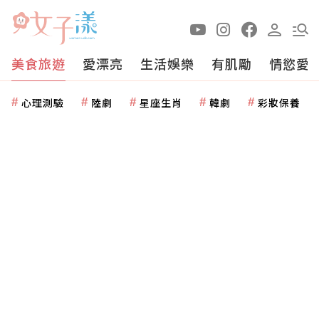
美食旅遊
愛漂亮
生活娛樂
有肌勵
情慾愛
心理測驗
陸劇
星座生肖
韓劇
彩妝保養