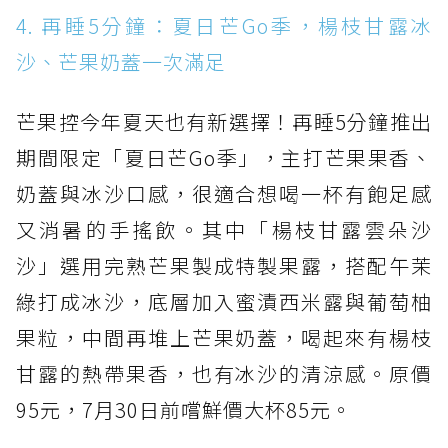
4. 再睡5分鐘：夏日芒Go季，楊枝甘露冰
沙、芒果奶蓋一次滿足
芒果控今年夏天也有新選擇！再睡5分鐘推出
期間限定「夏日芒Go季」，主打芒果果香、
奶蓋與冰沙口感，很適合想喝一杯有飽足感
又消暑的手搖飲。其中「楊枝甘露雲朵沙
沙」選用完熟芒果製成特製果露，搭配午茉
綠打成冰沙，底層加入蜜漬西米露與葡萄柚
果粒，中間再堆上芒果奶蓋，喝起來有楊枝
甘露的熱帶果香，也有冰沙的清涼感。原價
95元，7月30日前嚐鮮價大杯85元。