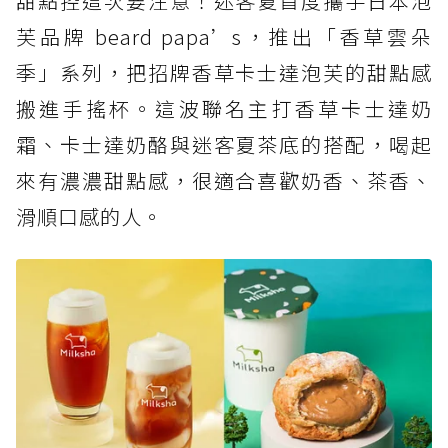
甜點控這次要注意！迷客夏首度攜手日本泡
芙品牌 beard papa’s，推出「香草雲朵
季」系列，把招牌香草卡士達泡芙的甜點感
搬進手搖杯。這波聯名主打香草卡士達奶
霜、卡士達奶酪與迷客夏茶底的搭配，喝起
來有濃濃甜點感，很適合喜歡奶香、茶香、
滑順口感的人。