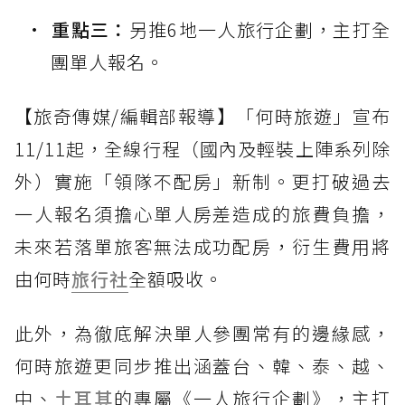
重點三：
另推6地一人旅行企劃，主打全
團單人報名。
【旅奇傳媒/編輯部報導】「何時旅遊」宣布
11/11起，全線行程（國內及輕裝上陣系列除
外）實施「領隊不配房」新制。更打破過去
一人報名須擔心單人房差造成的旅費負擔，
未來若落單旅客無法成功配房，衍生費用將
由何時
旅行社
全額吸收。
此外，為徹底解決單人參團常有的邊緣感，
何時旅遊更同步推出涵蓋台、韓、泰、越、
中、
土耳其
的專屬《一人旅行企劃》，主打