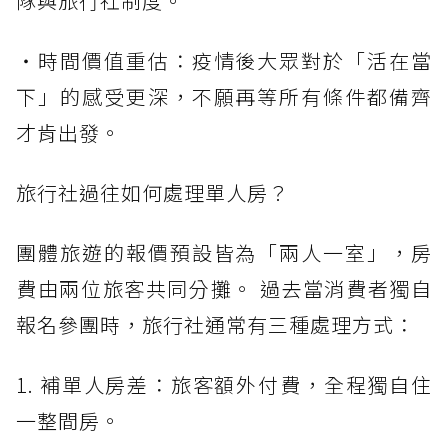
隊與旅行社制度。
・時間價值重估：疫情後大眾對於「活在當
下」的感受更深，不願再等所有條件都備齊
才肯出發。
旅行社過往如何處理單人房？
團體旅遊的報價預設皆為「兩人一室」，房
費由兩位旅客共同分攤。 過去當消費者獨自
報名參團時，旅行社通常有三種處理方式：
1. 補單人房差：旅客額外付費，全程獨自住
一整間房。