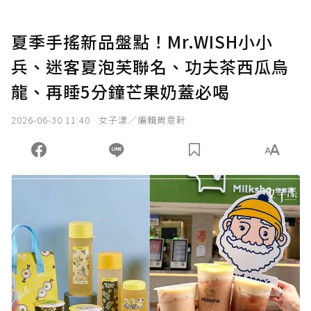
夏季手搖新品盤點！Mr.WISH小小
兵、迷客夏泡芙聯名、功夫茶西瓜烏
龍、再睡5分鐘芒果奶蓋必喝
2026-06-30 11:40
女子漾／編輯周意軒