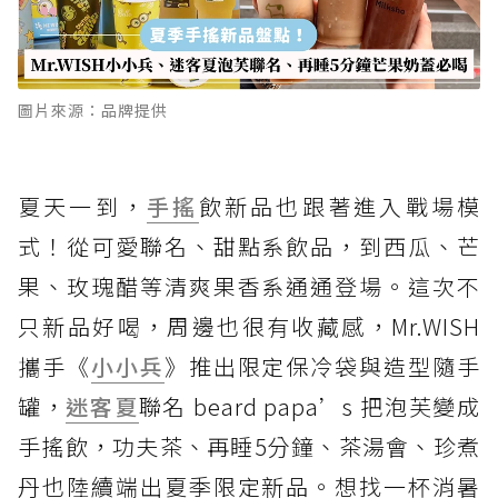
圖片來源：品牌提供
夏天一到，
手搖
飲新品也跟著進入戰場模
式！從可愛聯名、甜點系飲品，到西瓜、芒
果、玫瑰醋等清爽果香系通通登場。這次不
只新品好喝，周邊也很有收藏感，Mr.WISH
攜手《
小小兵
》推出限定保冷袋與造型隨手
罐，
迷客夏
聯名 beard papa’s 把泡芙變成
手搖飲，功夫茶、再睡5分鐘、茶湯會、珍煮
丹也陸續端出夏季限定新品。想找一杯消暑