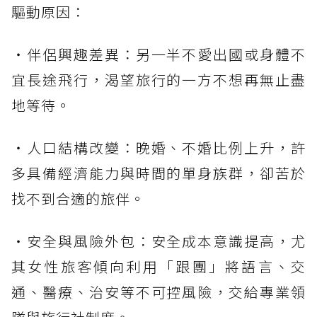
驅動原因：
・伴侶興趣差異：另一半不愛出國或身體不
宜長途飛行，渴望旅行的一方不想再無止盡
地等待。
・人口結構改變：晚婚、不婚比例上升，許
多具備經濟能力與時間的單身族群，卻苦於
找不到合適的旅伴。
・安全與風險外包：安全成本意識提高，尤
其女性旅客傾向利用「跟團」將語言、交
通、醫療、治安等不可控風險，交給專業領