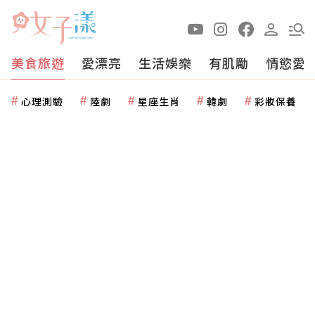
美食旅遊
愛漂亮
生活娛樂
有肌勵
情慾愛
心理測驗
陸劇
星座生肖
韓劇
彩妝保養