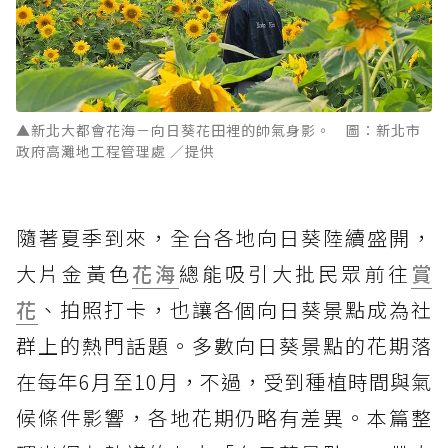
▲新北大都會花海－向日葵花田裡的帥氣身影。 圖：新北市
政府高灘地工程管理處 ／提供
隨著夏季到來，全台各地向日葵陸續盛開，
大片金黃色
花海
總能吸引大批民眾前往
賞
花
、拍照打卡，也讓各個向日葵景點成為社
群上的熱門話題。多數向日葵景點的花期落
在每年6月至10月，不過，受到種植時間與氣
候條件影響，各地花期仍略有差異。本篇整