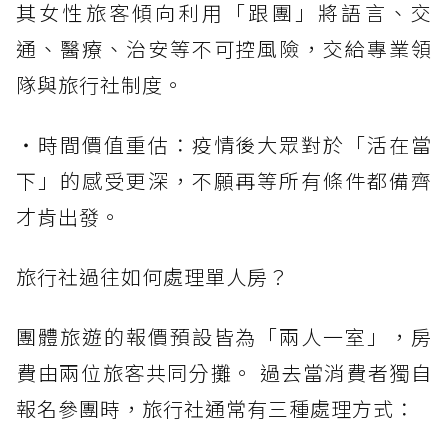
其女性旅客傾向利用「跟團」將語言、交
通、醫療、治安等不可控風險，交給專業領
隊與旅行社制度。
・時間價值重估：疫情後大眾對於「活在當
下」的感受更深，不願再等所有條件都備齊
才肯出發。
旅行社過往如何處理單人房？
團體旅遊的報價預設皆為「兩人一室」，房
費由兩位旅客共同分攤。 過去當消費者獨自
報名參團時，旅行社通常有三種處理方式：