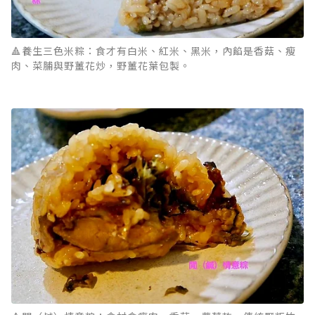
🔺養生三色米粽：食才有白米、紅米、黑米，內餡是香菇、瘦
肉、菜脯與野薑花炒，野薑花葉包製。