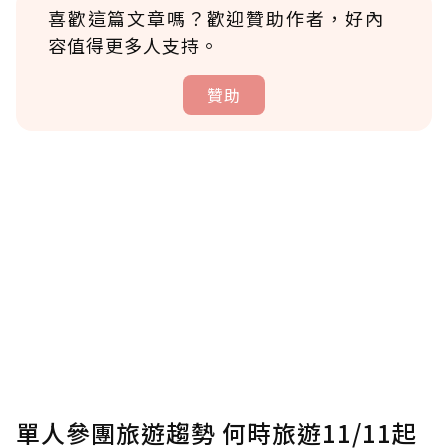
喜歡這篇文章嗎？歡迎贊助作者，好內
容值得更多人支持。
贊助
贊助說明
為了鼓勵作者持續創作更好的內容，會員可以
使用「贊助」功能實質回饋給喜愛的作者。可
將您認為適合的點數贈送給作者，一旦使用贊
助點數即不得撤銷，單筆贊助最低點數為30
點，最高點數沒有上限。
U 利點數 1 點 = NTD 1 元。
單人參團旅遊趨勢 何時旅遊11/11起