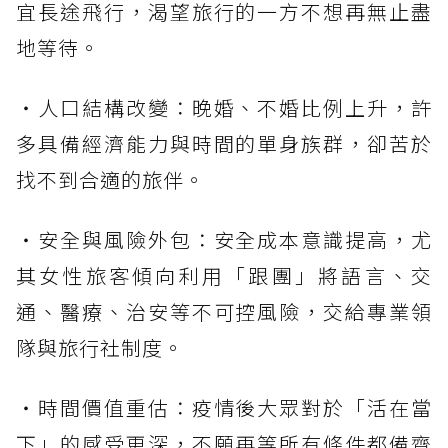
宜長途飛行，渴望旅行的一方不想再無止盡
地等待。
・人口結構改變：晚婚、不婚比例上升，許
多具備經濟能力與時間的單身族群，卻苦於
找不到合適的旅伴。
・安全與風險外包：安全成本意識提高，尤
其女性旅客傾向利用「跟團」將語言、交
通、醫療、治安等不可控風險，交給專業領
隊與旅行社制度。
・時間價值重估：疫情後大眾對於「活在當
下」的感受更深，不願再等所有條件都備齊