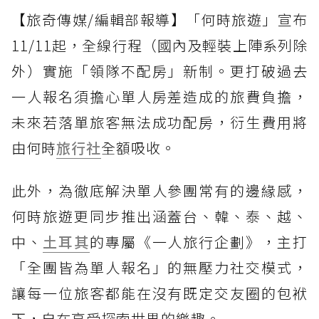
【旅奇傳媒/編輯部報導】「何時旅遊」宣布
11/11起，全線行程（國內及輕裝上陣系列除
外）實施「領隊不配房」新制。更打破過去
一人報名須擔心單人房差造成的旅費負擔，
未來若落單旅客無法成功配房，衍生費用將
由何時
旅行社
全額吸收。
此外，為徹底解決單人參團常有的邊緣感，
何時旅遊更同步推出涵蓋台、韓、泰、越、
中、
土耳其
的專屬《一人旅行企劃》，主打
「全團皆為單人報名」的無壓力社交模式，
讓每一位旅客都能在沒有既定交友圈的包袱
下，自在享受探索世界的樂趣。