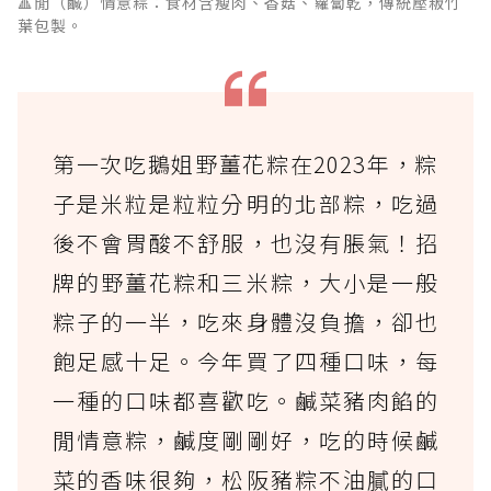
🔺閒（鹹）情意粽：食材含瘦肉、香菇、蘿蔔乾，傳統壓粄竹
葉包製。
第一次吃鵝姐野薑花粽在2023年，粽
子是米粒是粒粒分明的北部粽，吃過
後不會胃酸不舒服，也沒有脹氣！招
牌的野薑花粽和三米粽，大小是一般
粽子的一半，吃來身體沒負擔，卻也
飽足感十足。今年買了四種口味，每
一種的口味都喜歡吃。鹹菜豬肉餡的
閒情意粽，鹹度剛剛好，吃的時候鹹
菜的香味很夠，松阪豬粽不油膩的口