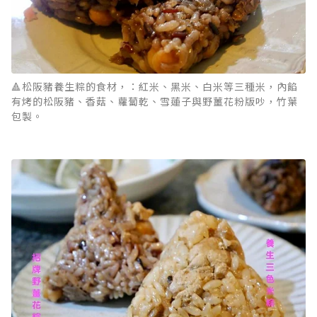
🔺松阪豬養生粽的食材，：紅米、黑米、白米等三種米，內餡
有烤的松阪豬、香菇、蘿蔔乾、雪蓮子與野薑花粉版吵，竹葉
包製。