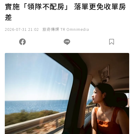
實施「領隊不配房」 落單更免收單房
確認送出
差
我已詳閱贊助說明，且同意站方的使用條款。
2026-07-31 21:02
旅奇傳媒 TR Omnimedia
您當前剩餘 U 利點數：
0
點；前往
購買點數