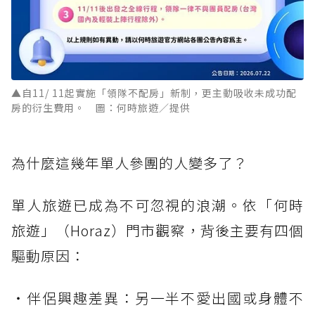
▲自11/ 11起實施「領隊不配房」新制，更主動吸收未成功配
房的衍生費用。 圖：何時旅遊／提供
為什麼這幾年單人參團的人變多了？
單人旅遊已成為不可忽視的浪潮。依「何時
旅遊」（Horaz）門市觀察，背後主要有四個
驅動原因：
・伴侶興趣差異：另一半不愛出國或身體不