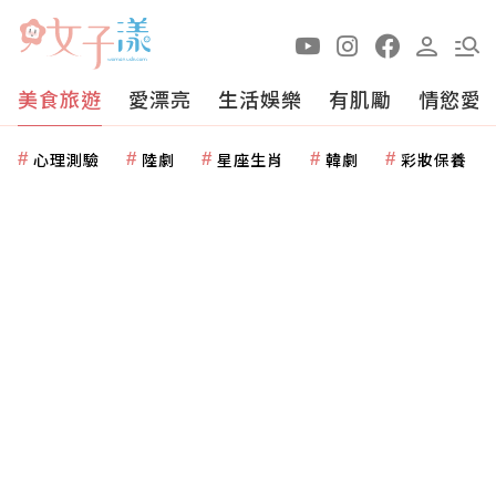
美食旅遊
愛漂亮
生活娛樂
有肌勵
情慾愛
心理測驗
陸劇
星座生肖
韓劇
彩妝保養