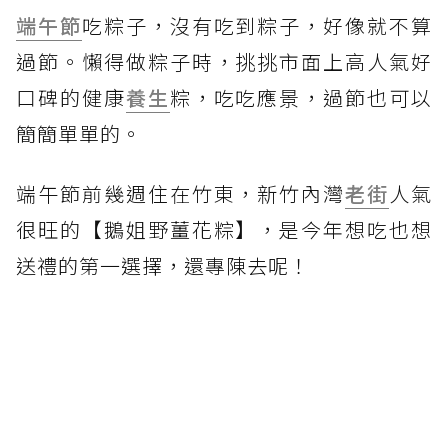
端午節
吃粽子，沒有吃到粽子，好像就不算
過節。懶得做粽子時，挑挑市面上高人氣好
口碑的健康
養生
粽，吃吃應景，過節也可以
簡簡單單的。
端午節前幾週住在竹東，新竹內灣
老街
人氣
很旺的【鵝姐野薑花粽】，是今年想吃也想
送禮的第一選擇，還專陳去呢！