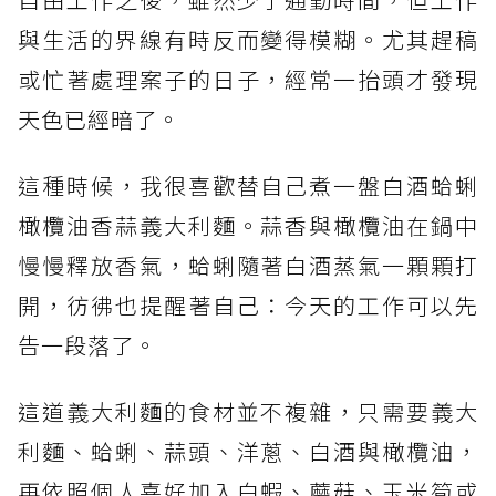
與生活的界線有時反而變得模糊。尤其趕稿
或忙著處理案子的日子，經常一抬頭才發現
天色已經暗了。
這種時候，我很喜歡替自己煮一盤白酒蛤蜊
橄欖油香蒜義大利麵。蒜香與橄欖油在鍋中
慢慢釋放香氣，蛤蜊隨著白酒蒸氣一顆顆打
開，彷彿也提醒著自己：今天的工作可以先
告一段落了。
這道義大利麵的食材並不複雜，只需要義大
利麵、蛤蜊、蒜頭、洋蔥、白酒與橄欖油，
再依照個人喜好加入白蝦、蘑菇、玉米筍或