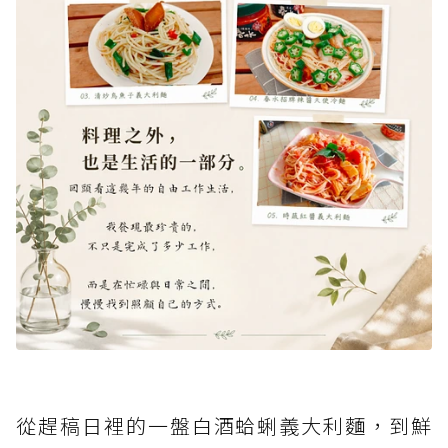
從趕稿日裡的一盤白酒蛤蜊義大利麵，到鮮