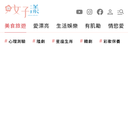
美食旅遊
愛漂亮
生活娛樂
有肌勵
情慾愛
心理測驗
陸劇
星座生肖
韓劇
彩妝保養