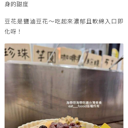
身的甜度
豆花是鹽滷豆花～吃起來濃郁且軟綿入口即
化呀！