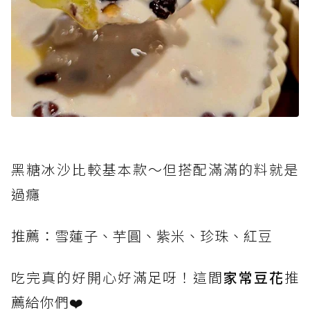
黑糖冰沙比較基本款～但搭配滿滿的料就是
過癮
推薦：雪蓮子、芋圓、紫米、珍珠、紅豆
吃完真的好開心好滿足呀！這間
家常豆花
推
薦給你們❤️