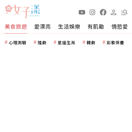
美食旅遊
愛漂亮
生活娛樂
有肌勵
情慾愛
心理測驗
陸劇
星座生肖
韓劇
彩妝保養