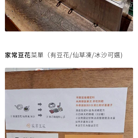
家常豆花
菜單（有豆花/仙草凍/冰沙可選)