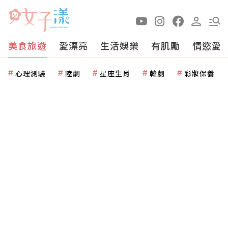
美食旅遊
愛漂亮
生活娛樂
有肌勵
情慾愛
心理測驗
陸劇
星座生肖
韓劇
彩妝保養