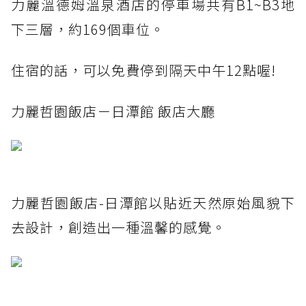
力麗溫德姆溫泉酒店的停車場共有B1~B3地
下三層，約169個車位。
住宿的話，可以免費停到隔天中午12點喔!
力麗哲園飯店－日潭館 飯店大廳
力麗哲園飯店-日潭館以貼近天然原始風貌下
去設計，創造出一種溫馨的感覺。