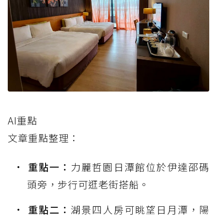
AI重點
文章重點整理：
重點一：
力麗哲園日潭館位於伊達邵碼
頭旁，步行可逛老街搭船。
重點二：
湖景四人房可眺望日月潭，陽