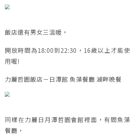
飯店還有男女三溫暖，
開放時間為18:00到22:30，16歲以上才能使
用喔!
力麗哲園飯店－日潭館 魚藻餐廳 湖畔晚餐
同樣在力麗日月潭哲園會館裡面，有間魚藻
餐廳，