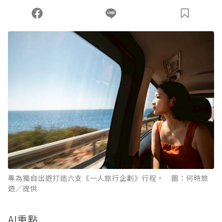
您當前剩餘 U 利點數：
0
點；前往
購買點數
專為獨自出遊打造六支《一人旅行企劃》行程。 圖：何時旅
遊／提供
AI重點