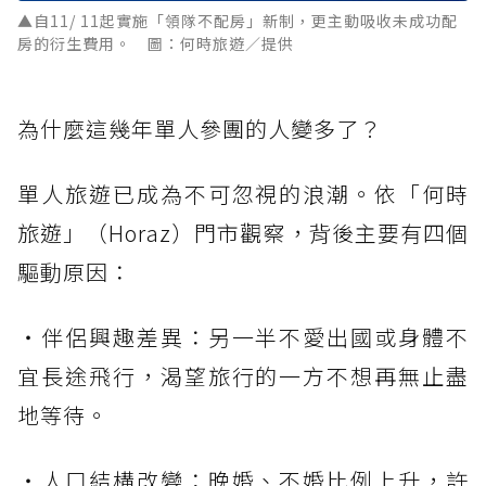
▲自11/ 11起實施「領隊不配房」新制，更主動吸收未成功配
房的衍生費用。 圖：何時旅遊／提供
為什麼這幾年單人參團的人變多了？
單人旅遊已成為不可忽視的浪潮。依「何時
旅遊」（Horaz）門市觀察，背後主要有四個
驅動原因：
・伴侶興趣差異：另一半不愛出國或身體不
宜長途飛行，渴望旅行的一方不想再無止盡
地等待。
・人口結構改變：晚婚、不婚比例上升，許