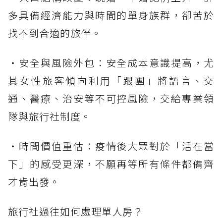
多具備經濟能力與時間的單身族群，卻苦於
找不到合適的旅伴。
・安全與風險外包：安全成本意識提高，尤
其女性旅客傾向利用「跟團」將語言、交
通、醫療、治安等不可控風險，交給專業領
隊與旅行社制度。
・時間價值重估：疫情後大眾對於「活在當
下」的感受更深，不願再等所有條件都備齊
才肯出發。
旅行社過往如何處理單人房？