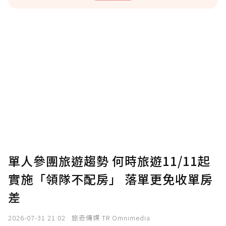
贊助說明
為了鼓勵作者持續創作更好的內容，會員可以
使用「贊助」功能實質回饋給喜愛的作者。可
將您認為適合的點數贈送給作者，一旦使用贊
助點數即不得撤銷，單筆贊助最低點數為30
點，最高點數沒有上限。
U 利點數 1 點 = NTD 1 元。
單人參團旅遊趨勢 何時旅遊11/11起
實施「領隊不配房」 落單更免收單房
確認送出
差
我已詳閱贊助說明，且同意站方的使用條款。
2026-07-31 21:02
旅奇傳媒 TR Omnimedia