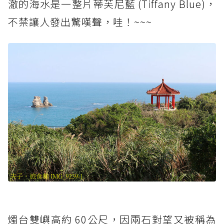
澈的海水是一整片蒂芙尼藍 (Tiffany Blue)，
不禁讓人發出驚嘆聲，哇！~~~
燭台雙嶼高約 60公尺，因兩石對望又被稱為