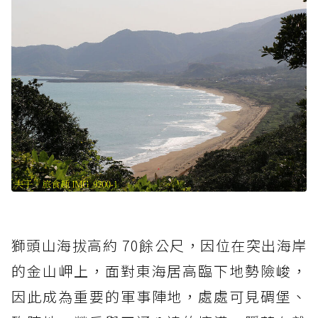
獅頭山海拔高約 70餘公尺，因位在突出海岸
的金山岬上，面對東海居高臨下地勢險峻，
因此成為重要的軍事陣地，處處可見碉堡、