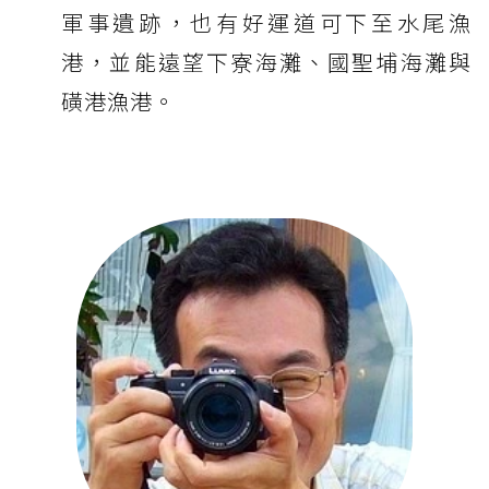
軍事遺跡，也有好運道可下至水尾漁
港，並能遠望下寮海灘、國聖埔海灘與
磺港漁港。