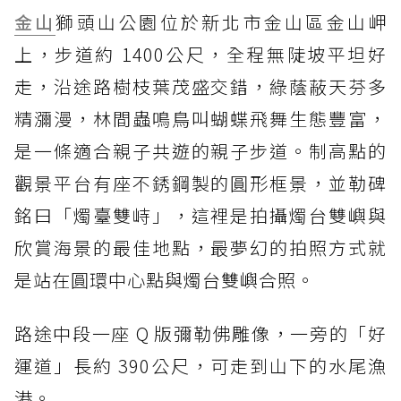
金山
獅頭山公園位於新北市金山區金山岬
上，步道約 1400公尺，全程無陡坡平坦好
走，沿途路樹枝葉茂盛交錯，綠蔭蔽天芬多
精瀰漫，林間蟲鳴鳥叫蝴蝶飛舞生態豐富，
是一條適合親子共遊的親子步道。制高點的
觀景平台有座不銹鋼製的圓形框景，並勒碑
銘曰「燭臺雙峙」，這裡是拍攝燭台雙嶼與
欣賞海景的最佳地點，最夢幻的拍照方式就
是站在圓環中心點與燭台雙嶼合照。
路途中段一座 Q 版彌勒佛雕像，一旁的「好
運道」長約 390公尺，可走到山下的水尾漁
港。