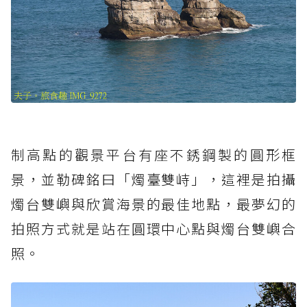
制高點的觀景平台有座不銹鋼製的圓形框
景，並勒碑銘曰「燭臺雙峙」，這裡是拍攝
燭台雙嶼與欣賞海景的最佳地點，最夢幻的
拍照方式就是站在圓環中心點與燭台雙嶼合
照。