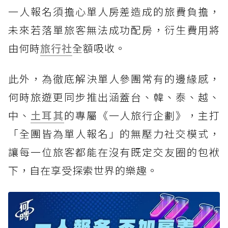
一人報名須擔心單人房差造成的旅費負擔，
未來若落單旅客無法成功配房，衍生費用將
由何時
旅行社
全額吸收。
此外，為徹底解決單人參團常有的邊緣感，
何時旅遊更同步推出涵蓋台、韓、泰、越、
中、
土耳其
的專屬《一人旅行企劃》，主打
「全團皆為單人報名」的無壓力社交模式，
讓每一位旅客都能在沒有既定交友圈的包袱
下，自在享受探索世界的樂趣。