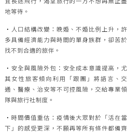
宜長途飛行，渴望旅行的一方不想再無止盡
地等待。
・人口結構改變：晚婚、不婚比例上升，許
多具備經濟能力與時間的單身族群，卻苦於
找不到合適的旅伴。
・安全與風險外包：安全成本意識提高，尤
其女性旅客傾向利用「跟團」將語言、交
通、醫療、治安等不可控風險，交給專業領
隊與旅行社制度。
・時間價值重估：疫情後大眾對於「活在當
下」的感受更深，不願再等所有條件都備齊