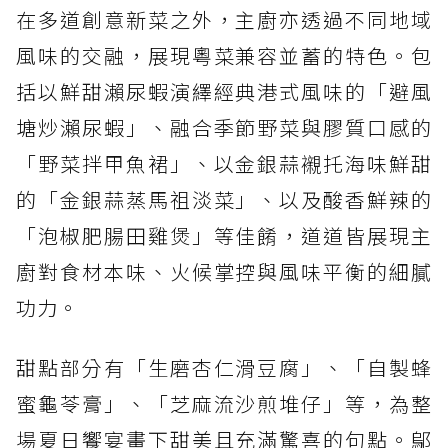
在多道創意新菜之外，主廚亦透過不同地域
風味的交融，展現粵菜兼容並蓄的特色。包
括以鮮甜瀨尿蝦演繹經典港式風味的「避風
塘炒瀨尿蝦」、融合季節野菜與膠質口感的
「野菜拌甲魚裙」、以金銀蒜襯托海味鮮甜
的「金銀蒜蒸馬祖淡菜」、以及酸香鮮辣的
「泡椒肥腸田雞煲」等佳餚，道道皆展現主
廚對食材本味、火候掌控與風味平衡的細膩
功力。
甜點部分有「生磨杏仁滑豆腐」、「自製蜂
蜜龜苓膏」、「芝麻流沙煎堆仔」等，為整
場夏日饗宴畫下甜美且充滿驚喜的句點。鄔