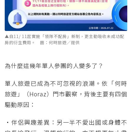
▲自11/ 11起實施「領隊不配房」新制，更主動吸收未成功配
房的衍生費用。 圖：何時旅遊／提供
為什麼這幾年單人參團的人變多了？
單人旅遊已成為不可忽視的浪潮。依「何時
旅遊」（Horaz）門市觀察，背後主要有四個
驅動原因：
・伴侶興趣差異：另一半不愛出國或身體不