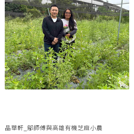
晶華軒_鄔師傅與高雄有機芝麻小農