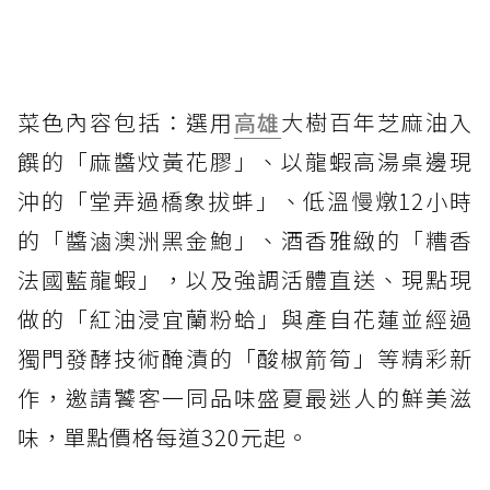
菜色內容包括：選用
高雄
大樹百年芝麻油入
饌的「麻醬炆黃花膠」、以龍蝦高湯桌邊現
沖的「堂弄過橋象拔蚌」、低溫慢燉12小時
的「醬滷澳洲黑金鮑」、酒香雅緻的「糟香
法國藍龍蝦」，以及強調活體直送、現點現
做的「紅油浸宜蘭粉蛤」與產自花蓮並經過
獨門發酵技術醃漬的「酸椒箭筍」等精彩新
作，邀請饕客一同品味盛夏最迷人的鮮美滋
味，單點價格每道320元起。