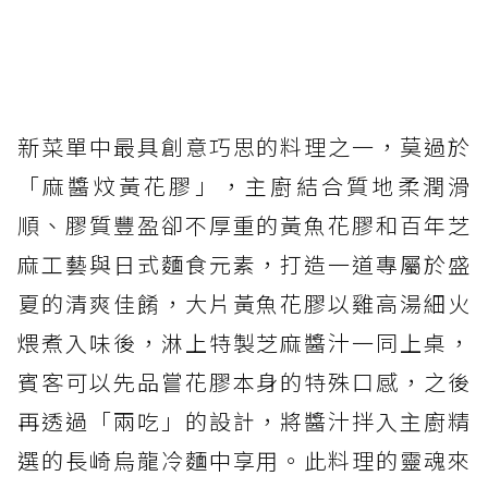
新菜單中最具創意巧思的料理之一，莫過於
「麻醬炆黃花膠」，主廚結合質地柔潤滑
順、膠質豐盈卻不厚重的黃魚花膠和百年芝
麻工藝與日式麵食元素，打造一道專屬於盛
夏的清爽佳餚，大片黃魚花膠以雞高湯細火
煨煮入味後，淋上特製芝麻醬汁一同上桌，
賓客可以先品嘗花膠本身的特殊口感，之後
再透過「兩吃」的設計，將醬汁拌入主廚精
選的長崎烏龍冷麵中享用。此料理的靈魂來