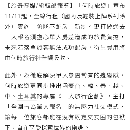
【旅奇傳媒/編輯部報導】「何時旅遊」宣布
11/11起，全線行程（國內及輕裝上陣系列除
外）實施「領隊不配房」新制。更打破過去
一人報名須擔心單人房差造成的旅費負擔，
未來若落單旅客無法成功配房，衍生費用將
由何時
旅行社
全額吸收。
此外，為徹底解決單人參團常有的邊緣感，
何時旅遊更同步推出涵蓋台、韓、泰、越、
中、
土耳其
的專屬《一人旅行企劃》，主打
「全團皆為單人報名」的無壓力社交模式，
讓每一位旅客都能在沒有既定交友圈的包袱
下，自在享受探索世界的樂趣。