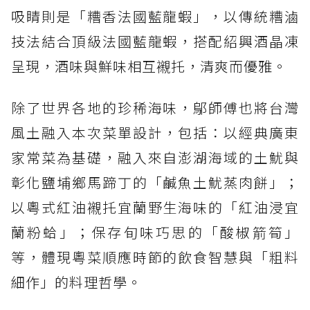
吸睛則是「糟香法國藍龍蝦」，以傳統糟滷
技法結合頂級法國藍龍蝦，搭配紹興酒晶凍
呈現，酒味與鮮味相互襯托，清爽而優雅。
除了世界各地的珍稀海味，鄔師傅也將台灣
風土融入本次菜單設計，包括：以經典廣東
家常菜為基礎，融入來自澎湖海域的土魷與
彰化鹽埔鄉馬蹄丁的「鹹魚土魷蒸肉餅」；
以粵式紅油襯托宜蘭野生海味的「紅油浸宜
蘭粉蛤」；保存旬味巧思的「酸椒箭筍」
等，體現粵菜順應時節的飲食智慧與「粗料
細作」的料理哲學。