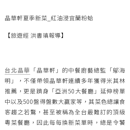
晶華軒夏季新菜_紅油浸宜蘭粉蛤
【旅遊經 洪書瑱報導】
台北晶華
「晶華軒」的中餐廚藝總監「鄔海
明」，不僅帶領晶華軒連續多年獲得米其林
推薦，更是躋身「亞洲50大餐廳」延伸榜單
中以及500盤得盤數大贏家等，其菜色總讓食
客趨之若鶩，甚至被稱為全台最難訂的頂級
粵菜餐廳，因此每每換新菜單時，總是令饕