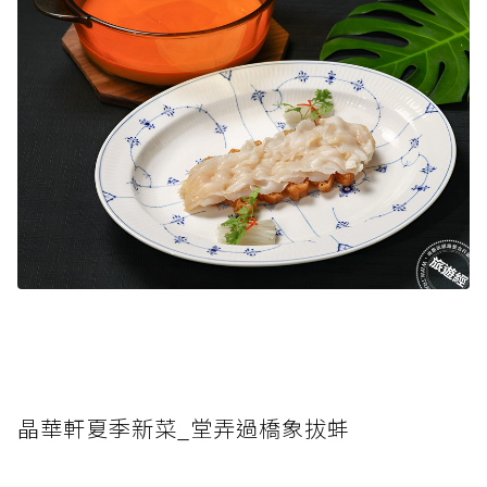
晶華軒夏季新菜_堂弄過橋象拔蚌