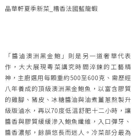
晶華軒夏季新菜_糟香法國藍龍蝦
「醬滷澳洲黑金鮑」則是另一道奢華代表
作，大大展現粵菜講究時間淬鍊的工藝精
神，主廚選用每顆重約500至600克、需歷經
八年養成的頂級澳洲黑金鮑魚，以富含膠質
的雞腳、豬皮、冰糖醬油與油煮薑蔥熬製升
級版滷水，再以70度低溫舒肥十二小時，讓
醬香與膠質緩緩滲入鮑魚纖維，入口彈牙、
醬香濃郁，餘韻悠長而迷人。冷菜部分最為