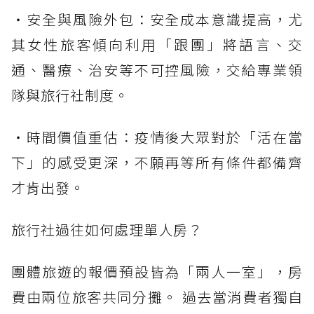
・安全與風險外包：安全成本意識提高，尤
其女性旅客傾向利用「跟團」將語言、交
通、醫療、治安等不可控風險，交給專業領
隊與旅行社制度。
・時間價值重估：疫情後大眾對於「活在當
下」的感受更深，不願再等所有條件都備齊
才肯出發。
旅行社過往如何處理單人房？
團體旅遊的報價預設皆為「兩人一室」，房
費由兩位旅客共同分攤。 過去當消費者獨自