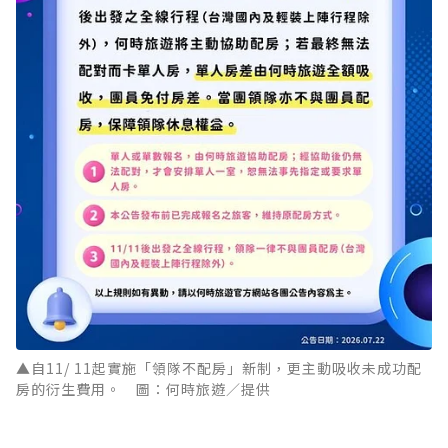
▲自11/ 11起實施「領隊不配房」新制，更主動吸收未成功配
房的衍生費用。 圖：何時旅遊／提供