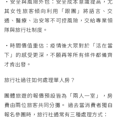
・安全與風險外包：安全成本意識提高，尤
其女性旅客傾向利用「跟團」將語言、交
通、醫療、治安等不可控風險，交給專業領
隊與旅行社制度。
・時間價值重估：疫情後大眾對於「活在當
下」的感受更深，不願再等所有條件都備齊
才肯出發。
旅行社過往如何處理單人房？
團體旅遊的報價預設皆為「兩人一室」，房
費由兩位旅客共同分攤。 過去當消費者獨自
報名參團時，旅行社通常有三種處理方式：