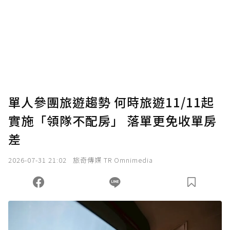
為了鼓勵作者持續創作更好的內容，會員可以
使用「贊助」功能實質回饋給喜愛的作者。可
將您認為適合的點數贈送給作者，一旦使用贊
助點數即不得撤銷，單筆贊助最低點數為30
點，最高點數沒有上限。
U 利點數 1 點 = NTD 1 元。
單人參團旅遊趨勢 何時旅遊11/11起
實施「領隊不配房」 落單更免收單房
確認送出
差
我已詳閱贊助說明，且同意站方的使用條款。
2026-07-31 21:02
旅奇傳媒 TR Omnimedia
您當前剩餘 U 利點數：
0
點；前往
購買點數