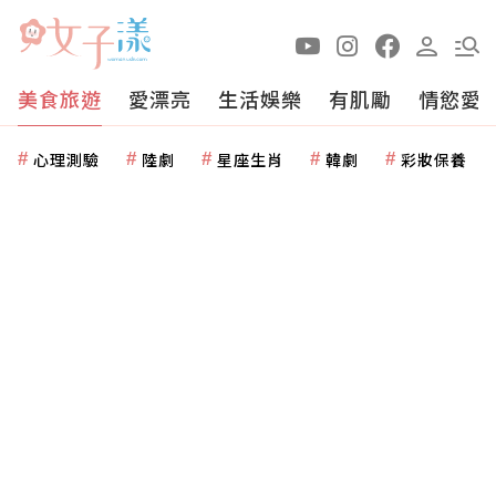
美食旅遊
愛漂亮
生活娛樂
有肌勵
情慾愛
心理測驗
陸劇
星座生肖
韓劇
彩妝保養