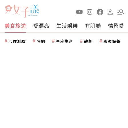
美食旅遊
愛漂亮
生活娛樂
有肌勵
情慾愛
心理測驗
陸劇
星座生肖
韓劇
彩妝保養