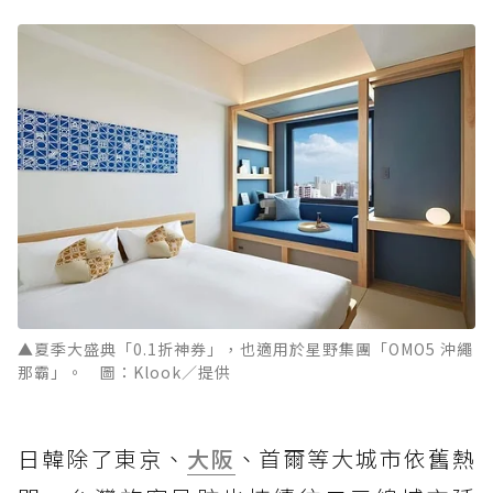
▲夏季大盛典「0.1折神券」，也適用於星野集團「OMO5 沖繩
那霸」。 圖：Klook／提供
日韓除了東京、
大阪
、首爾等大城市依舊熱