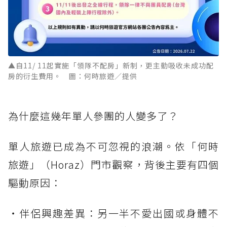
▲自11/ 11起實施「領隊不配房」新制，更主動吸收未成功配
房的衍生費用。 圖：何時旅遊／提供
為什麼這幾年單人參團的人變多了？
單人旅遊已成為不可忽視的浪潮。依「何時
旅遊」（Horaz）門市觀察，背後主要有四個
驅動原因：
・伴侶興趣差異：另一半不愛出國或身體不