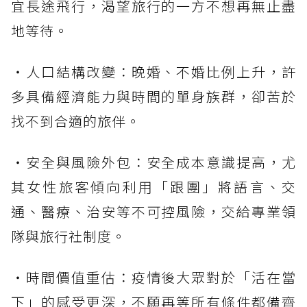
宜長途飛行，渴望旅行的一方不想再無止盡
地等待。
・人口結構改變：晚婚、不婚比例上升，許
多具備經濟能力與時間的單身族群，卻苦於
找不到合適的旅伴。
・安全與風險外包：安全成本意識提高，尤
其女性旅客傾向利用「跟團」將語言、交
通、醫療、治安等不可控風險，交給專業領
隊與旅行社制度。
・時間價值重估：疫情後大眾對於「活在當
下」的感受更深，不願再等所有條件都備齊