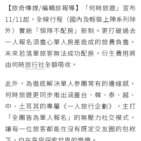
【旅奇傳媒/編輯部報導】「何時旅遊」宣布
11/11起，全線行程（國內及輕裝上陣系列除
外）實施「領隊不配房」新制。更打破過去
一人報名須擔心單人房差造成的旅費負擔，
未來若落單旅客無法成功配房，衍生費用將
由何時
旅行社
全額吸收。
此外，為徹底解決單人參團常有的邊緣感，
何時旅遊更同步推出涵蓋台、韓、泰、越、
中、
土耳其
的專屬《一人旅行企劃》，主打
「全團皆為單人報名」的無壓力社交模式，
讓每一位旅客都能在沒有既定交友圈的包袱
下，自在享受探索世界的樂趣。