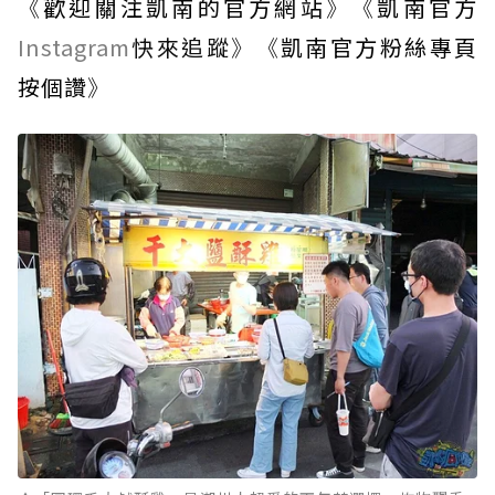
《
歡迎關注凱南的官方網站
》《
凱南官方
Instagram
快來追蹤
》《
凱南官方粉絲專頁
按個讚
》