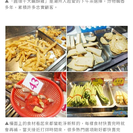
▲「圓環千大鹹酥雞」是潮州人超愛的下午茶選擇，炸物飄香
多年，累積許多忠實顧客。
▲檯面上的食材看起來都蠻乾淨新鮮的，每樣食材快賣完時就
會再補，當天接近打烊時間來，很多熱門選項剛好都快賣完