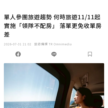
點，最高點數沒有上限。
U 利點數 1 點 = NTD 1 元。
單人參團旅遊趨勢 何時旅遊11/11起
實施「領隊不配房」 落單更免收單房
確認送出
差
我已詳閱贊助說明，且同意站方的使用條款。
2026-07-31 21:02
旅奇傳媒 TR Omnimedia
您當前剩餘 U 利點數：
0
點；前往
購買點數