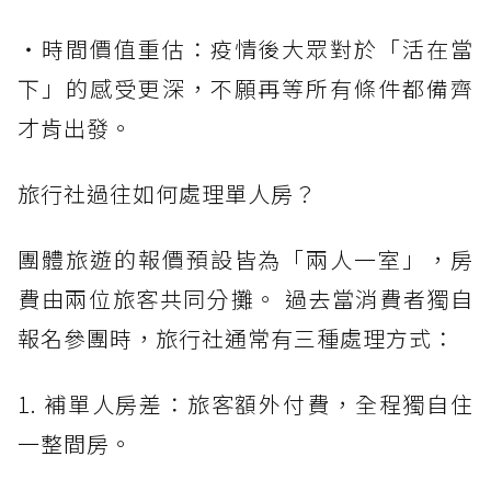
・時間價值重估：疫情後大眾對於「活在當
下」的感受更深，不願再等所有條件都備齊
才肯出發。
旅行社過往如何處理單人房？
團體旅遊的報價預設皆為「兩人一室」，房
費由兩位旅客共同分攤。 過去當消費者獨自
報名參團時，旅行社通常有三種處理方式：
1. 補單人房差：旅客額外付費，全程獨自住
一整間房。