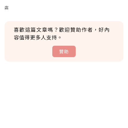
店
喜歡這篇文章嗎？歡迎贊助作者，好內
容值得更多人支持。
贊助
贊助說明
為了鼓勵作者持續創作更好的內容，會員可以
使用「贊助」功能實質回饋給喜愛的作者。可
將您認為適合的點數贈送給作者，一旦使用贊
助點數即不得撤銷，單筆贊助最低點數為30