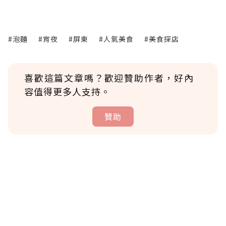
#泡麵
#宵夜
#屏東
#人氣美食
#美食探店
喜歡這篇文章嗎？歡迎贊助作者，好內
容值得更多人支持。
贊助
贊助說明
為了鼓勵作者持續創作更好的內容，會員可以
使用「贊助」功能實質回饋給喜愛的作者。可