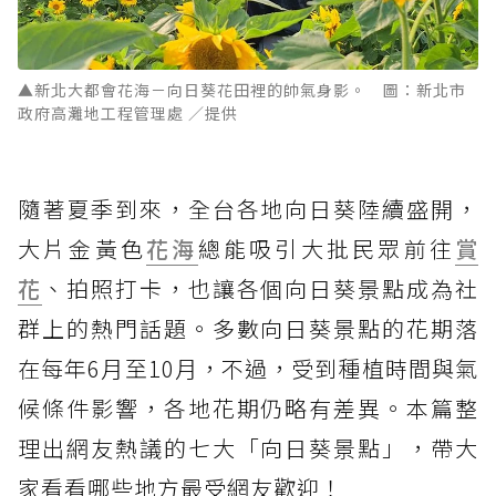
▲新北大都會花海－向日葵花田裡的帥氣身影。 圖：新北市
政府高灘地工程管理處 ／提供
隨著夏季到來，全台各地向日葵陸續盛開，
大片金黃色
花海
總能吸引大批民眾前往
賞
花
、拍照打卡，也讓各個向日葵景點成為社
群上的熱門話題。多數向日葵景點的花期落
在每年6月至10月，不過，受到種植時間與氣
候條件影響，各地花期仍略有差異。本篇整
理出網友熱議的七大「向日葵景點」，帶大
家看看哪些地方最受網友歡迎！