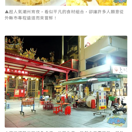
▲超人氣潮州宵夜，看似平凡的食材組合，卻讓許多人願意從
外縣市專程遠道而來嘗鮮！