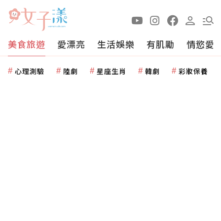
美食旅遊
愛漂亮
生活娛樂
有肌勵
情慾愛
心理測驗
陸劇
星座生肖
韓劇
彩妝保養