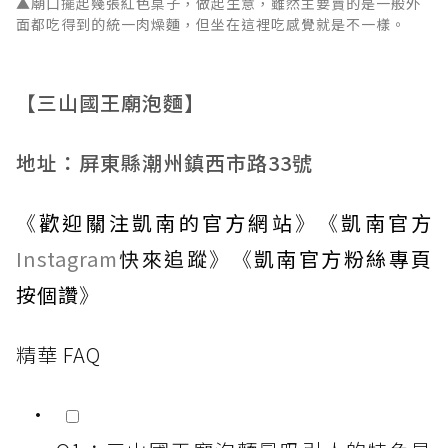
▲廟口擺起幾張紅色桌子，做起生意，雖然主要賣的是一般外
面都吃得到的統一肉燥麵，但坐在這裡吃感覺就是不一樣。
【三山國王廟泡麵】
地址：屏東縣潮州鎮西市路33號
《
歡迎關注凱南的官方網站
》《
凱南官方
Instagram
快來追蹤
》《
凱南官方粉絲專頁
按個讚
》
精華 FAQ