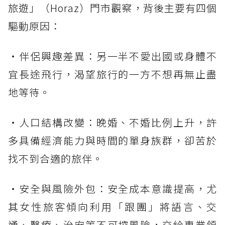
旅遊」（Horaz）門市觀察，背後主要有四個
驅動原因：
・伴侶興趣差異：另一半不愛出國或身體不
宜長途飛行，渴望旅行的一方不想再無止盡
地等待。
・人口結構改變：晚婚、不婚比例上升，許
多具備經濟能力與時間的單身族群，卻苦於
找不到合適的旅伴。
・安全與風險外包：安全成本意識提高，尤
其女性旅客傾向利用「跟團」將語言、交
通、醫療、治安等不可控風險，交給專業領