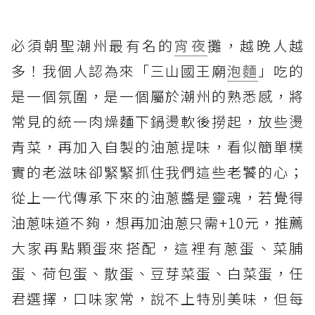
必須朝聖潮州最有名的
宵夜
攤，越晚人越
多！我個人認為來「三山國王廟
泡麵
」吃的
是一個氛圍，是一個屬於潮州的熟悉感，將
常見的統一肉燥麵下鍋燙軟後撈起，放些燙
青菜，再加入自製的油蔥提味，看似簡單樸
實的老滋味卻緊緊抓住我們這些老饕的心；
從上一代傳承下來的油蔥醬是靈魂，若覺得
油蔥味道不夠，想再加油蔥只需+10元，推薦
大家再點顆蛋來搭配，這裡有蔥蛋、菜脯
蛋、荷包蛋、散蛋、豆芽菜蛋、白菜蛋，任
君選擇，口味家常，說不上特別美味，但每