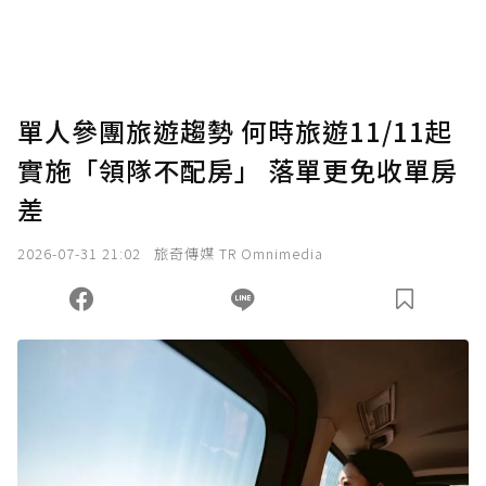
將您認為適合的點數贈送給作者，一旦使用贊
助點數即不得撤銷，單筆贊助最低點數為30
點，最高點數沒有上限。
U 利點數 1 點 = NTD 1 元。
單人參團旅遊趨勢 何時旅遊11/11起
實施「領隊不配房」 落單更免收單房
確認送出
差
我已詳閱贊助說明，且同意站方的使用條款。
2026-07-31 21:02
旅奇傳媒 TR Omnimedia
您當前剩餘 U 利點數：
0
點；前往
購買點數