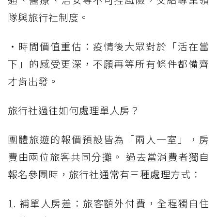
隊與旅行社制度。
・時間價值重估：疫情後大眾對於「活在當
下」的感受更深，不願再等所有條件都備齊
才肯出發。
旅行社過往如何處理單人房？
團體旅遊的報價預設皆為「兩人一室」，房
費由兩位旅客共同分攤。 過去當消費者獨自
報名參團時，旅行社通常有三種處理方式：
1. 補單人房差：旅客額外付費，全程獨自住