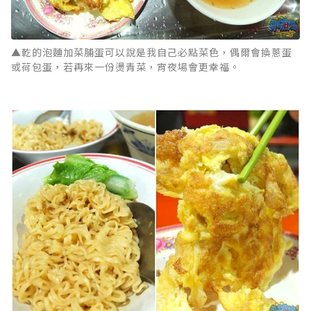
▲乾的泡麵加菜脯蛋可以說是我自己必點菜色，偶爾會換蔥蛋
或荷包蛋，若再來一份燙青菜，宵夜場會更幸福。