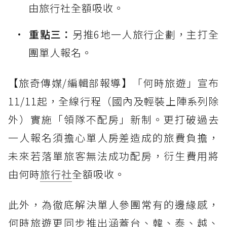
由旅行社全額吸收。
重點三：
另推6地一人旅行企劃，主打全
團單人報名。
【旅奇傳媒/編輯部報導】「何時旅遊」宣布
11/11起，全線行程（國內及輕裝上陣系列除
外）實施「領隊不配房」新制。更打破過去
一人報名須擔心單人房差造成的旅費負擔，
未來若落單旅客無法成功配房，衍生費用將
由何時
旅行社
全額吸收。
此外，為徹底解決單人參團常有的邊緣感，
何時旅遊更同步推出涵蓋台、韓、泰、越、