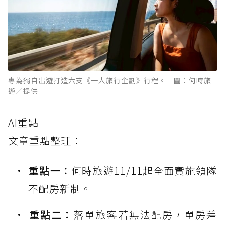
專為獨自出遊打造六支《一人旅行企劃》行程。 圖：何時旅
遊／提供
AI重點
文章重點整理：
重點一：
何時旅遊11/11起全面實施領隊
不配房新制。
重點二：
落單旅客若無法配房，單房差