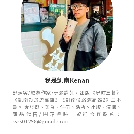
我是凱南Kenan
部落客/旅遊作家/專題講師，出版《屏時三餐》
《凱南帶路遊高雄》《凱南帶路遊高雄2》三本
書。 ★旅遊、美食、住宿、活動、出版、演講、
商品代售/開箱體驗，歡迎合作邀約：
ssss01298@gmail.com