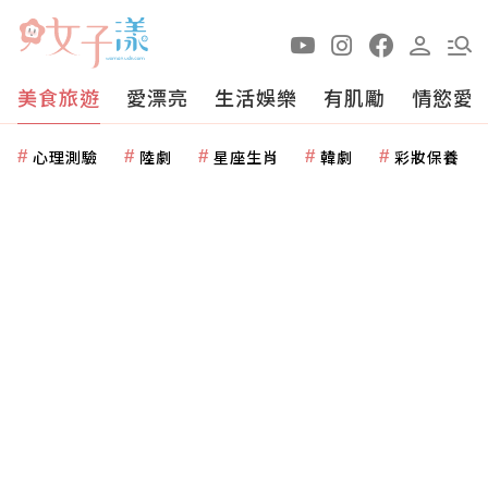
美食旅遊
愛漂亮
生活娛樂
有肌勵
情慾愛
心理測驗
陸劇
星座生肖
韓劇
彩妝保養