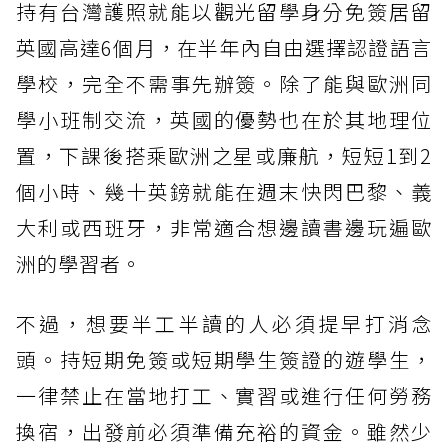
持有台灣護照就能以觀光留學身分免簽居留
英國高達6個月，在半年內自由選擇認證語言
學校，完全不需事先辦簽。除了能與歐洲同
學小班制交流，英國的優勢也在於其地理位
置，下課後搭乘歐洲之星或廉航，短短1到2
個小時、幾十英鎊就能在週末快閃巴黎、義
大利或西班牙，非常適合想邊讀書邊玩遍歐
洲的學習者。
不過，想要半工半讀的人必須提早打消念
頭。持短期免簽或短期學生簽證的遊學生，
一律禁止在當地打工、實習或進行任何勞務
換宿，出發前必須準備充裕的資金。雖然少