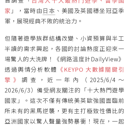
曾調查「
台灣人十大最熱門遊學、留學國
家
」，當時由
日本
、美國及英國穩坐冠亞季
軍，展現經典不敗的統治力。
但隨著遊學族群結構改變、小資預算與半工
半讀的需求興起，各國的討論熱度正迎來一
場驚人的大洗牌！《網路溫度計DailyView》
透過輿情分析軟體
《KEYPO 大數據關鍵引
擎》
調查，近一年內（2025/6/4～
2026/6/3）備受網友關注的「十大熱門遊學
國家」。這次不僅有傳統美英歐強國面臨前
所未有的黑馬逆襲，更有主打極致性價比的
亞洲國家以驚人聲量強勢暴衝！現在，一起