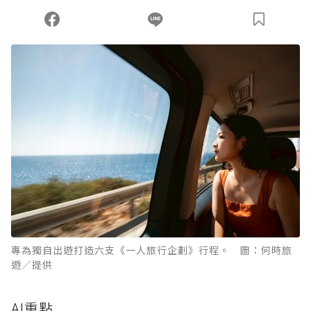
您當前剩餘 U 利點數：
0
點；前往
購買點數
專為獨自出遊打造六支《一人旅行企劃》行程。 圖：何時旅
遊／提供
AI重點