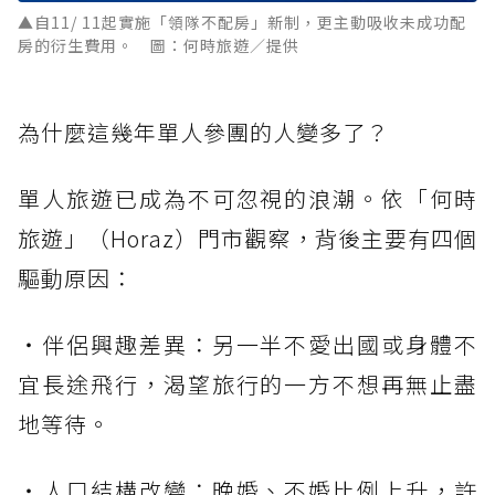
▲自11/ 11起實施「領隊不配房」新制，更主動吸收未成功配
房的衍生費用。 圖：何時旅遊／提供
為什麼這幾年單人參團的人變多了？
單人旅遊已成為不可忽視的浪潮。依「何時
旅遊」（Horaz）門市觀察，背後主要有四個
驅動原因：
・伴侶興趣差異：另一半不愛出國或身體不
宜長途飛行，渴望旅行的一方不想再無止盡
地等待。
・人口結構改變：晚婚、不婚比例上升，許