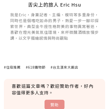
舌尖上的旅人 Eric Hsu
我是Eric，身兼記者、主編、模特等多重身份，
同時也是個嗜吃如命的男子，熱愛一步一腳印探
索世界，典型金牛座性格對美的事物異常著迷，
喜歡在燈光美氣氛佳環境，來杯微醺酒精放慢步
調，以文字描繪感情與時尚觀點
#住宿推薦
#618購物節
#台北漢來大飯店
喜歡這篇文章嗎？歡迎贊助作者，好內
容值得更多人支持。
贊助