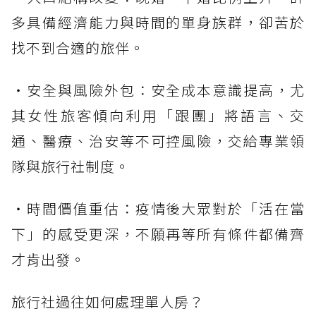
多具備經濟能力與時間的單身族群，卻苦於
找不到合適的旅伴。
・安全與風險外包：安全成本意識提高，尤
其女性旅客傾向利用「跟團」將語言、交
通、醫療、治安等不可控風險，交給專業領
隊與旅行社制度。
・時間價值重估：疫情後大眾對於「活在當
下」的感受更深，不願再等所有條件都備齊
才肯出發。
旅行社過往如何處理單人房？