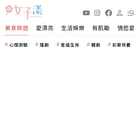
美食旅遊
愛漂亮
生活娛樂
有肌勵
情慾愛
心理測驗
陸劇
星座生肖
韓劇
彩妝保養