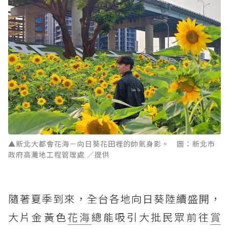
▲新北大都會花海－向日葵花田裡的帥氣身影。 圖：新北市
政府高灘地工程管理處 ／提供
隨著夏季到來，全台各地向日葵陸續盛開，
大片金黃色
花海
總能吸引大批民眾前往
賞