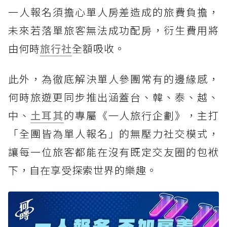
一人報名須擔心單人房差造成的旅費負擔，
未來若落單旅客無法成功配房，衍生費用將
由何時
旅行社
全額吸收。
此外，為徹底解決單人參團常有的邊緣感，
何時旅遊更同步推出涵蓋台、韓、泰、越、
中、
土耳其
的專屬《一人旅行企劃》，主打
「全團皆為單人報名」的無壓力社交模式，
讓每一位旅客都能在沒有既定交友圈的包袱
下，自在享受探索世界的樂趣。