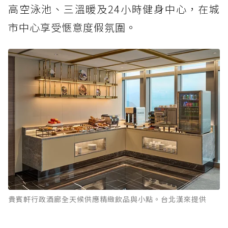
高空泳池、三溫暖及24小時健身中心，在城
市中心享受愜意度假氛圍。
貴賓軒行政酒廊全天候供應精緻飲品與小點。台北漢來提供