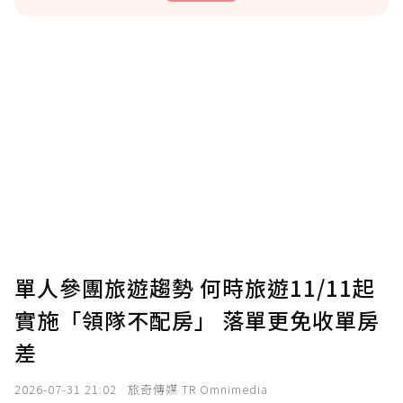
贊助說明
為了鼓勵作者持續創作更好的內容，會員可以
使用「贊助」功能實質回饋給喜愛的作者。可
將您認為適合的點數贈送給作者，一旦使用贊
助點數即不得撤銷，單筆贊助最低點數為30
點，最高點數沒有上限。
U 利點數 1 點 = NTD 1 元。
單人參團旅遊趨勢 何時旅遊11/11起
實施「領隊不配房」 落單更免收單房
確認送出
差
我已詳閱贊助說明，且同意站方的使用條款。
2026-07-31 21:02
旅奇傳媒 TR Omnimedia