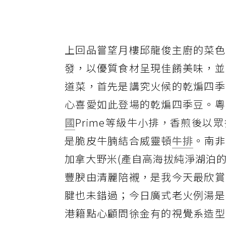
上回品嘗望月樓邱龍俊主廚的菜色
發，以優質食材呈現佳餚美味，並
道菜，首先是講究火候的乾煸四季
心喜愛如此登場的乾煸四季豆。粵
國
Prime等級牛小排，香煎後
是脆皮牛腩結合威靈頓
牛排
。南非
加拿大野米(產自高海拔純淨湖泊
豐腴由清麗陪襯，是我今天最欣賞
腱也未錯過；今日廣式老火例湯是
港籍點心顧問徐金有的視覺系造型