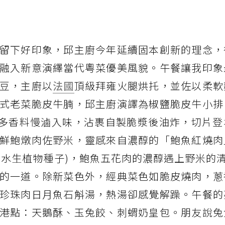
留下好印象，邱主廚今年延續固本創新的理念，
融入新意演繹當代粵菜優美風貌。午餐讓我印象
豆，主廚以
法國
頂級拜雍火腿烘托，並佐以柔軟
式老菜脆皮牛腩，邱主廚演譯為椒鹽脆皮牛小排
以眾多香料慢滷入味，沾裹自製脆漿後油炸，切片
鮮鮑燉肉佐野米，靈感來自濃醇的「鮑魚紅燒肉
的水生植物種子)，鮑魚五花肉的濃醇遇上野米的
的一道。除新菜色外，經典菜色如脆皮燒肉，蔥
珍珠肉日月魚石斛湯，熱湯卻感覺解躁。午餐的
港點：天鵝酥、玉兔餃、刺蝟奶皇包。朋友說兔