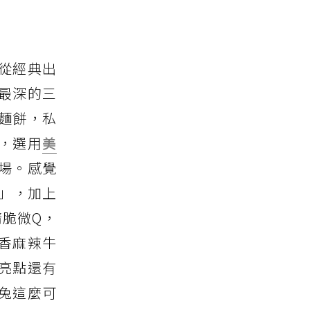
從經典出
最深的三
麵餅，私
，選用
美
登場。感覺
」，加上
清脆微Q，
香麻辣牛
亮點還有
兔這麼可