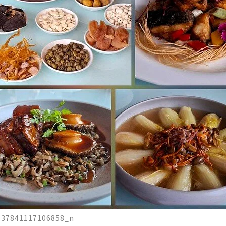
737841117106858_n