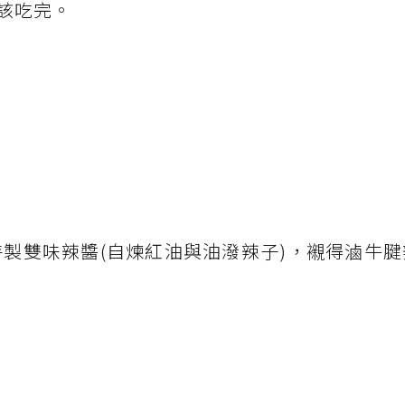
該吃完。
主廚特製雙味辣醬(自煉紅油與油潑辣子)，襯得滷牛