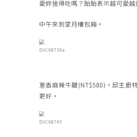
愛妳捨得吃嗎？胎胎表示越可愛越
中午來到望月樓包廂。
DSC08730a
蔥香麻辣牛腱(NT$580)。邱
更好。
DSC08743