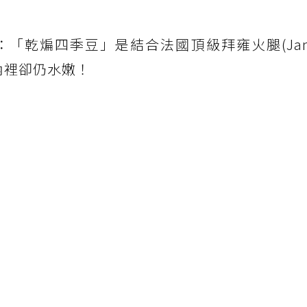
)：「乾煸四季豆」是結合法國頂級拜雍火腿(Jamb
，內裡卻仍水嫩！