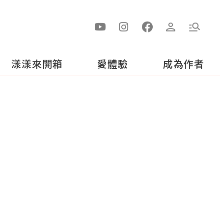
漾漾來開箱
愛體驗
成為作者