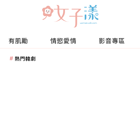
有肌勵
情慾愛情
影音專區
熱門韓劇