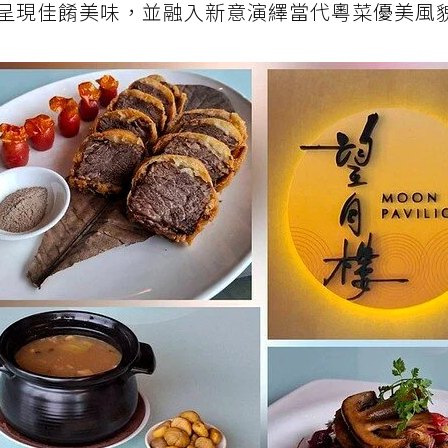
呈現佳餚美味，並融入新意演繹當代粵菜優美風