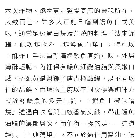
本次炸物、燒物更是整場宴席的靈魂所在，
大致而言，許多人可能品嚐到鰻魚日式美
味，通常是透過白燒及蒲燒的料理手法來詮
釋，此次炸物為「炸鰻魚白燒」，特別以
「酥炸」手法重新演繹鰻魚原始風味，外層
薄酥輕脆、內裡保有鰻魚細緻油脂與柔嫩口
感，搭配黃醋與獅子唐青椒點綴，是不同以
往的品鮮。而烤物主廚以不同火候與調味方
式詮釋鰻魚的多元風貌，「鰻魚山椒味噌
燒」透過白味噌與山椒香氣交織，帶出鰻魚
油脂的濃郁層次。而值得一提的是──這道
經典「古典蒲燒」，不同於過往用醬油、味