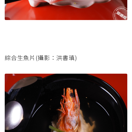
綜合生魚片(攝影：洪書瑱)