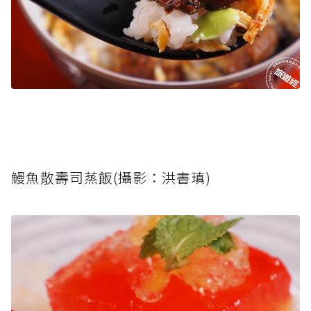
鰻魚散壽司蒸飯(攝影：洪書瑱)