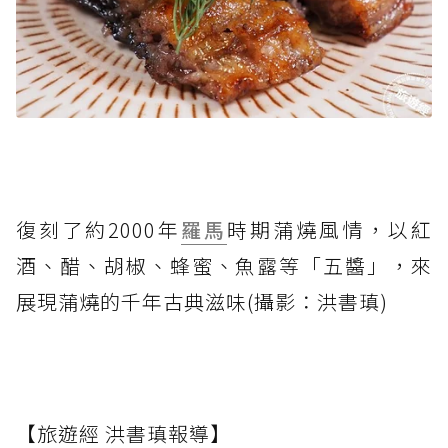
復刻了約2000年
羅馬
時期蒲燒風情，以紅
酒、醋、胡椒、蜂蜜、魚露等「五醬」，來
展現蒲燒的千年古典滋味(攝影：洪書瑱)
【旅遊經 洪書瑱報導】