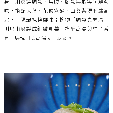
身」則嚴選鯛魚、烏賊、鮪魚與蝦等旬鮮海
味，搭配大葉、花穗紫蘇、山葵與現磨蘿蔔
泥，呈現最純粹鮮味；椀物「鯛魚真薯湯」
則以山藥製成細緻真薯，搭配高湯與柚子香
氣，展現日式高湯文化底蘊。