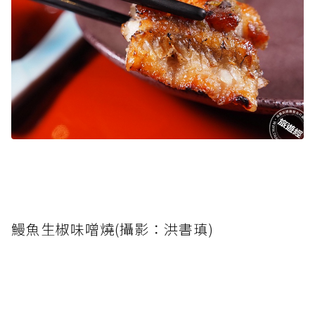
鰻魚生椒味噌燒(攝影：洪書瑱)