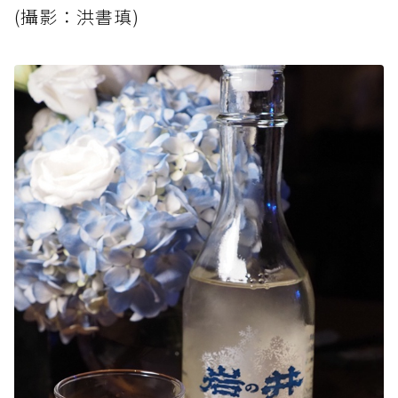
(攝影：洪書瑱)