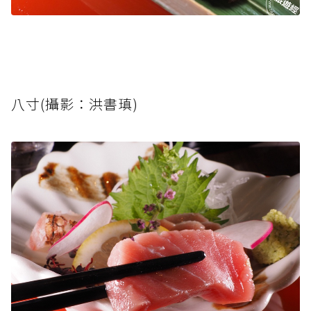
八寸(攝影：洪書瑱)