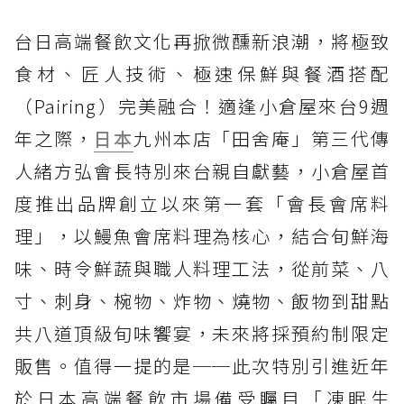
台日高端餐飲文化再掀微醺新浪潮，將極致
食材、匠人技術、極速保鮮與餐酒搭配
（Pairing）完美融合！適逢小倉屋來台9週
年之際，
日本
九州本店「田舍庵」第三代傳
人緒方弘會長特別來台親自獻藝，小倉屋首
度推出品牌創立以來第一套「會長會席料
理」，以鰻魚會席料理為核心，結合旬鮮海
味、時令鮮蔬與職人料理工法，從前菜、八
寸、刺身、椀物、炸物、燒物、飯物到甜點
共八道頂級旬味饗宴，未來將採預約制限定
販售。值得一提的是──此次特別引進近年
於日本高端餐飲市場備受矚目「凍眠生