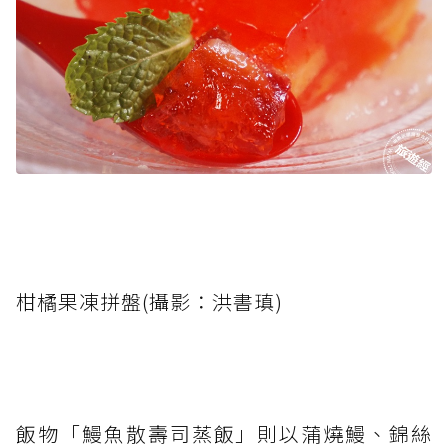
柑橘果凍拼盤(攝影：洪書瑱)
飯物「鰻魚散壽司蒸飯」則以蒲燒鰻、錦絲