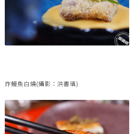
炸鰻魚白燒(攝影：洪書瑱)