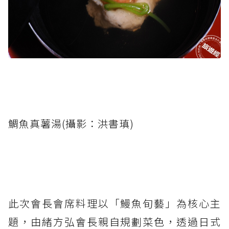
鯛魚真薯湯(攝影：洪書瑱)
此次會長會席料理以「鰻魚旬藝」為核心主
題，由緒方弘會長親自規劃菜色，透過日式