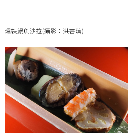
燻製鰻魚沙拉(攝影：洪書瑱)