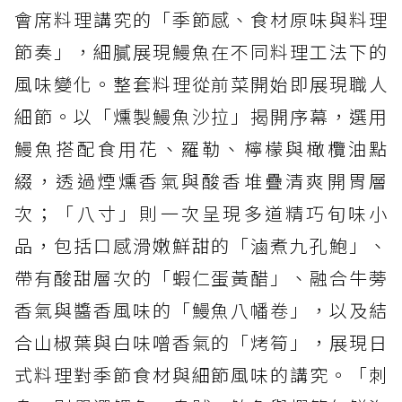
會席料理講究的「季節感、食材原味與料理
節奏」，細膩展現鰻魚在不同料理工法下的
風味變化。整套料理從前菜開始即展現職人
細節。以「燻製鰻魚沙拉」揭開序幕，選用
鰻魚搭配食用花、羅勒、檸檬與橄欖油點
綴，透過煙燻香氣與酸香堆疊清爽開胃層
次；「八寸」則一次呈現多道精巧旬味小
品，包括口感滑嫩鮮甜的「滷煮九孔鮑」、
帶有酸甜層次的「蝦仁蛋黃醋」、融合牛蒡
香氣與醬香風味的「鰻魚八幡卷」，以及結
合山椒葉與白味噌香氣的「烤筍」，展現日
式料理對季節食材與細節風味的講究。「刺