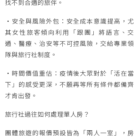
找不到合適的旅伴。
・安全與風險外包：安全成本意識提高，尤
其女性旅客傾向利用「跟團」將語言、交
通、醫療、治安等不可控風險，交給專業領
隊與旅行社制度。
・時間價值重估：疫情後大眾對於「活在當
下」的感受更深，不願再等所有條件都備齊
才肯出發。
旅行社過往如何處理單人房？
團體旅遊的報價預設皆為「兩人一室」，房