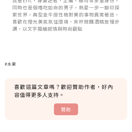
我是Eric，身兼記者、主編、模特等多重身份，
同時也是個嗜吃如命的男子，熱愛一步一腳印探
索世界，典型金牛座性格對美的事物異常著迷，
喜歡在燈光美氣氛佳環境，來杯微醺酒精放慢步
調，以文字描繪感情與時尚觀點
#水果
喜歡這篇文章嗎？歡迎贊助作者，好內
容值得更多人支持。
贊助