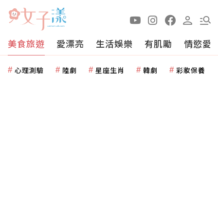
美食旅遊
愛漂亮
生活娛樂
有肌勵
情慾愛
心理測驗
陸劇
星座生肖
韓劇
彩妝保養