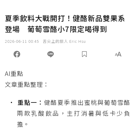
夏季飲料大戰開打！健酪新品雙果系
登場 葡萄雪酪小7限定喝得到
2026-06-11 00:45
舌尖上的旅人 Eric Hsu
AI重點
文章重點整理：
重點一：
健酪夏季推出蜜桃與葡萄雪酪
兩款乳酸飲品，主打消暑與低卡少負
擔。