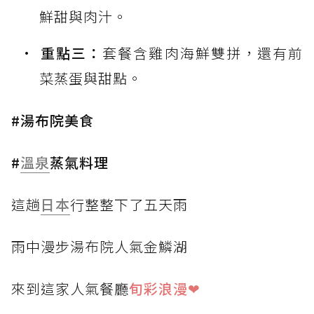
鮮甜與肉汁。
重點三：
套餐含雞肉海鮮雙拼，還有前
菜蒸蛋與甜點。
#湯布院美食
#
溫泉
蒸氣料理
這趟
日本
行整整下了五天雨
雨中漫步湯布院人氣金鱗湖
來到這家人氣餐廳
旬彩浪漫❤