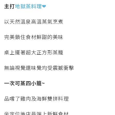
主打
地獄蒸料理
❤
以天然溫泉高溫蒸氣烹煮
完美鎖住食材鮮甜的美味
桌上擺著超大正方形蒸籠
無論視覺還味覺均受震撼衝擊
一次可蒸四小籠~
品嚐了雞肉及海鮮雙拼料理
坐定位後店員端上新鮮食材