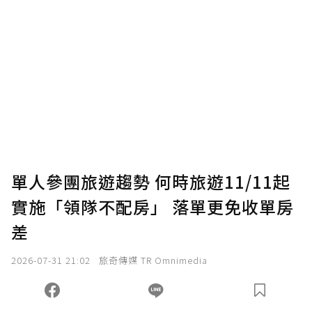
贊助說明
為了鼓勵作者持續創作更好的內容，會員可以
使用「贊助」功能實質回饋給喜愛的作者。可
將您認為適合的點數贈送給作者，一旦使用贊
助點數即不得撤銷，單筆贊助最低點數為30
點，最高點數沒有上限。
U 利點數 1 點 = NTD 1 元。
單人參團旅遊趨勢 何時旅遊11/11起
實施「領隊不配房」 落單更免收單房
確認送出
差
我已詳閱贊助說明，且同意站方的使用條款。
2026-07-31 21:02
旅奇傳媒 TR Omnimedia
您當前剩餘 U 利點數：
0
點；前往
購買點數