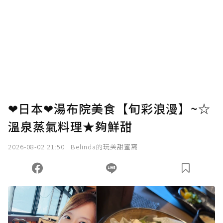
❤日本❤湯布院美食【旬彩浪漫】~☆
溫泉蒸氣料理★夠鮮甜
2026-08-02 21:50
Belinda的玩美甜蜜窩