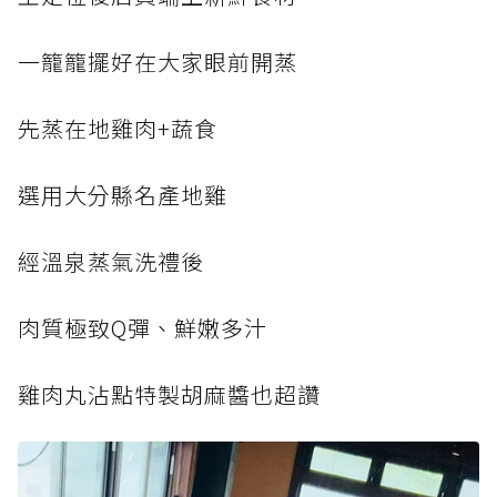
一籠籠擺好在大家眼前開蒸
先蒸在地雞肉+蔬食
選用大分縣名產地雞
經溫泉蒸氣洗禮後
肉質極致Q彈、鮮嫩多汁
雞肉丸沾點特製胡麻醬也超讚