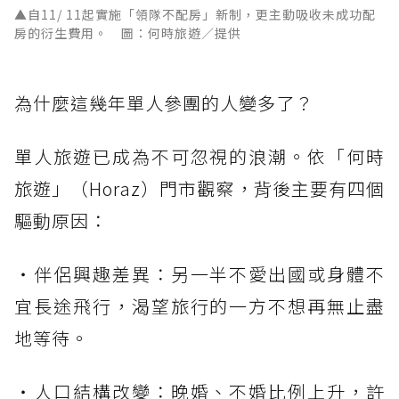
▲自11/ 11起實施「領隊不配房」新制，更主動吸收未成功配
房的衍生費用。 圖：何時旅遊／提供
為什麼這幾年單人參團的人變多了？
單人旅遊已成為不可忽視的浪潮。依「何時
旅遊」（Horaz）門市觀察，背後主要有四個
驅動原因：
・伴侶興趣差異：另一半不愛出國或身體不
宜長途飛行，渴望旅行的一方不想再無止盡
地等待。
・人口結構改變：晚婚、不婚比例上升，許