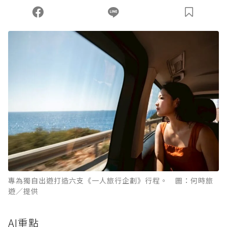
您當前剩餘 U 利點數：
0
點；前往
購買點數
專為獨自出遊打造六支《一人旅行企劃》行程。 圖：何時旅
遊／提供
AI重點