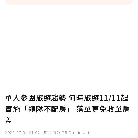
贊助說明
為了鼓勵作者持續創作更好的內容，會員可以
使用「贊助」功能實質回饋給喜愛的作者。可
將您認為適合的點數贈送給作者，一旦使用贊
助點數即不得撤銷，單筆贊助最低點數為30
點，最高點數沒有上限。
U 利點數 1 點 = NTD 1 元。
單人參團旅遊趨勢 何時旅遊11/11起
實施「領隊不配房」 落單更免收單房
確認送出
差
我已詳閱贊助說明，且同意站方的使用條款。
2026-07-31 21:02
旅奇傳媒 TR Omnimedia