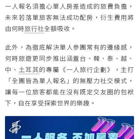
一人報名須擔心單人房差造成的旅費負擔，
未來若落單旅客無法成功配房，衍生費用將
由何時
旅行社
全額吸收。
此外，為徹底解決單人參團常有的邊緣感，
何時旅遊更同步推出涵蓋台、韓、泰、越、
中、
土耳其
的專屬《一人旅行企劃》，主打
「全團皆為單人報名」的無壓力社交模式，
讓每一位旅客都能在沒有既定交友圈的包袱
下，自在享受探索世界的樂趣。