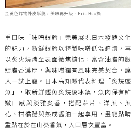
金黃色炸物外皮酥脆，美味再升級。Eric Hsu攝
重口味「味噌銀鱈」完美展現日本發酵文化
的魅力，新鮮銀鱈以特製味噌低溫醃漬，再
以炙火燒烤至表面微焦糖化，富含油脂的銀
鱈脂香濃厚，與味噌獨有風味完美契合，讓
人一試上癮。日本高知縣代表料理「炙燒鰹
魚」，取新鮮鰹魚炙燒後冰鎮，魚肉保有鮮
嫩口感與淡雅炙香，搭配蒜片、洋蔥、蔥
花、柑橘醋與熟成醬油一起享用，畫龍點睛
重點在於在山葵香氣，入口層次豐富。