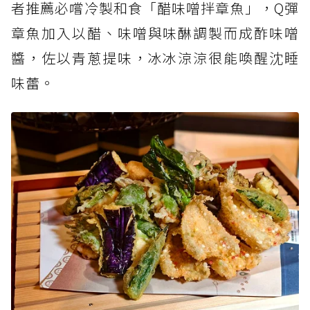
者推薦必嚐冷製和食「醋味噌拌章魚」，Q彈
章魚加入以醋、味噌與味醂調製而成酢味噌
醬，佐以青蔥提味，冰冰涼涼很能喚醒沈睡
味蕾。