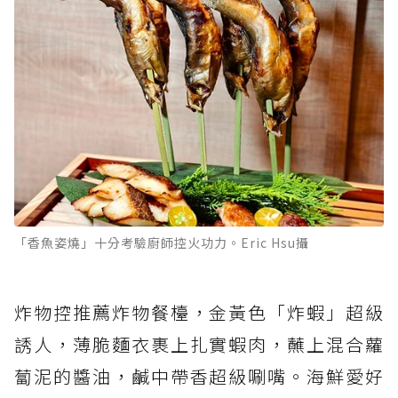
「香魚姿燒」十分考驗廚師控火功力。Eric Hsu攝
炸物控推薦炸物餐檯，金黃色「炸蝦」超級
誘人，薄脆麵衣裹上扎實蝦肉，蘸上混合蘿
蔔泥的醬油，鹹中帶香超級唰嘴。海鮮愛好