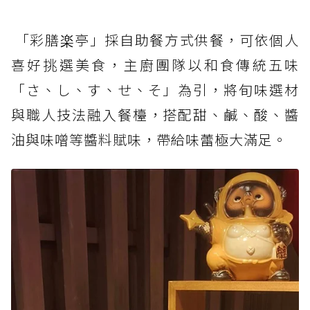
「彩膳楽亭」採自助餐方式供餐，可依個人
喜好挑選美食，主廚團隊以和食傳統五味
「さ、し、す、せ、そ」為引，將旬味選材
與職人技法融入餐檯，搭配甜、鹹、酸、醬
油與味噌等醬料賦味，帶給味蕾極大滿足。