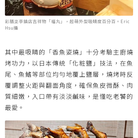
彩膳楽亭鎮店吉祥物「福丸」，超萌外型吸睛度百分百。Eric
Hsu攝
其中最吸睛的「香魚姿燒」十分考驗主廚燒
烤功力，以日本傳統「化粧鹽」技法，在魚
尾、魚鰭等部位均勻地覆上鹽層，燒烤時反
覆調整火距與翻面角度，確保魚皮微酥、肉
質細嫩，入口帶有淡淡鹹味，是懂吃老饕的
最愛。