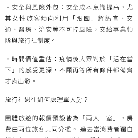
・安全與風險外包：安全成本意識提高，尤
其女性旅客傾向利用「跟團」將語言、交
通、醫療、治安等不可控風險，交給專業領
隊與旅行社制度。
・時間價值重估：疫情後大眾對於「活在當
下」的感受更深，不願再等所有條件都備齊
才肯出發。
旅行社過往如何處理單人房？
團體旅遊的報價預設皆為「兩人一室」，房
費由兩位旅客共同分攤。 過去當消費者獨自