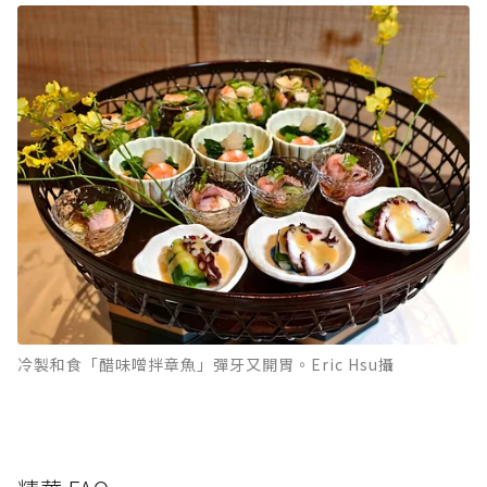
冷製和食「醋味噌拌章魚」彈牙又開胃。Eric Hsu攝