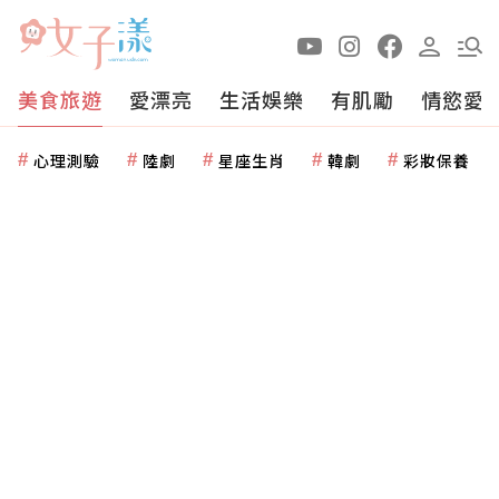
美食旅遊
愛漂亮
生活娛樂
有肌勵
情慾愛
心理測驗
陸劇
星座生肖
韓劇
彩妝保養