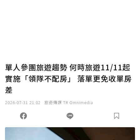
為了鼓勵作者持續創作更好的內容，會員可以
使用「贊助」功能實質回饋給喜愛的作者。可
將您認為適合的點數贈送給作者，一旦使用贊
助點數即不得撤銷，單筆贊助最低點數為30
點，最高點數沒有上限。
U 利點數 1 點 = NTD 1 元。
單人參團旅遊趨勢 何時旅遊11/11起
實施「領隊不配房」 落單更免收單房
確認送出
差
我已詳閱贊助說明，且同意站方的使用條款。
2026-07-31 21:02
旅奇傳媒 TR Omnimedia
您當前剩餘 U 利點數：
0
點；前往
購買點數