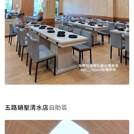
五路鍋聖清水店
自助區