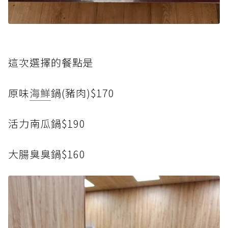
這次選擇的餐點是
原味
海鮮
鍋(豬肉)$170
活力南瓜鍋$190
大腸臭臭鍋$160