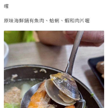
嚐
原味海鮮鍋有魚肉、蛤蜊、蝦和肉片喔