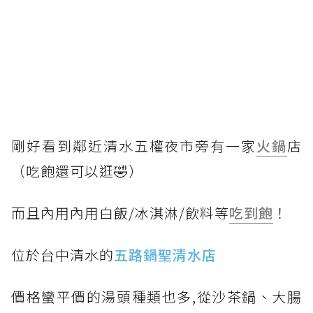
剛好看到鄰近清水五權夜市旁有一家
火鍋
店
（吃飽還可以逛🤣）
而且內用內用白飯/冰淇淋/飲料等
吃到飽
！
位於台中清水的
五路鍋聖清水店
價格蠻平價的湯頭種類也多,從沙茶鍋、大腸