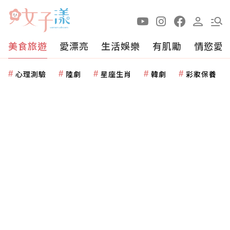
美食旅遊
愛漂亮
生活娛樂
有肌勵
情慾愛
心理測驗
陸劇
星座生肖
韓劇
彩妝保養