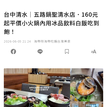
台中清水｜五路鍋聖清水店．160元
起平價小火鍋內用冰品飲料白飯吃到
飽！
2026-06-05 21:24
海帶呀海帶吃遍台灣美食