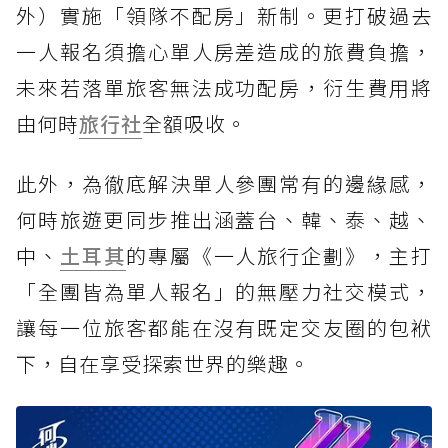
外）實施「領隊不配房」新制。更打破過去
一人報名須擔心單人房差造成的旅費負擔，
未來若落單旅客無法成功配房，衍生費用將
由何時
旅行社
全額吸收。
此外，為徹底解決單人參團常有的邊緣感，
何時旅遊更同步推出涵蓋台、韓、泰、越、
中、
土耳其
的專屬《一人旅行企劃》，主打
「全團皆為單人報名」的無壓力社交模式，
讓每一位旅客都能在沒有既定交友圈的包袱
下，自在享受探索世界的樂趣。