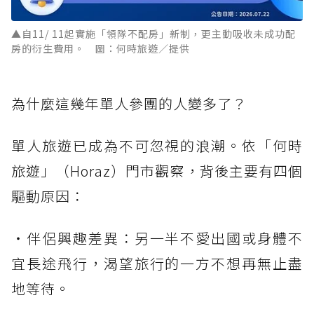
▲自11/ 11起實施「領隊不配房」新制，更主動吸收未成功配
房的衍生費用。 圖：何時旅遊／提供
為什麼這幾年單人參團的人變多了？
單人旅遊已成為不可忽視的浪潮。依「何時
旅遊」（Horaz）門市觀察，背後主要有四個
驅動原因：
・伴侶興趣差異：另一半不愛出國或身體不
宜長途飛行，渴望旅行的一方不想再無止盡
地等待。