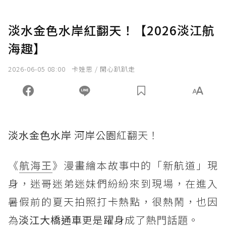
淡水金色水岸紅翻天！【2026淡江航
海趣】
2026-06-05 08:00
卡娃思 / 開心趴趴走
淡水金色水岸
河岸公園
紅翻天！
《
航海王
》漫畫繪本故事中的「新航道」現
身，迷哥迷弟迷妹們紛紛來到現場，在進入
暑假前的夏天拍照打卡熱點，很熱鬧，也因
為
淡江大橋通車
更是躍身
成了
熱門話題
。