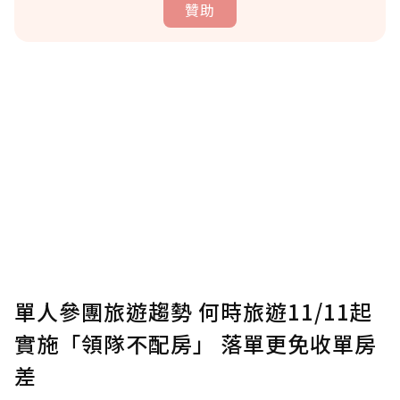
贊助
贊助說明
為了鼓勵作者持續創作更好的內容，會員可以
使用「贊助」功能實質回饋給喜愛的作者。可
將您認為適合的點數贈送給作者，一旦使用贊
助點數即不得撤銷，單筆贊助最低點數為30
點，最高點數沒有上限。
U 利點數 1 點 = NTD 1 元。
單人參團旅遊趨勢 何時旅遊11/11起
實施「領隊不配房」 落單更免收單房
確認送出
差