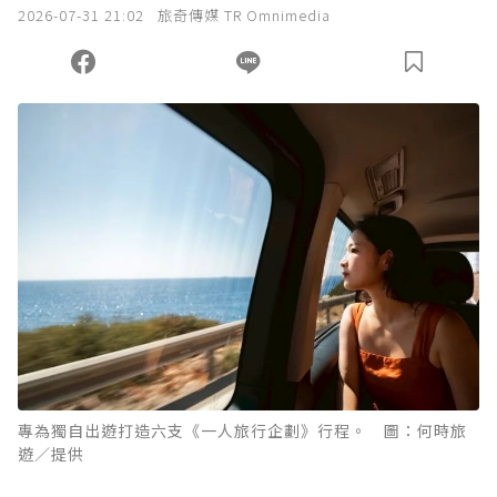
我已詳閱贊助說明，且同意站方的使用條款。
2026-07-31 21:02
旅奇傳媒 TR Omnimedia
您當前剩餘 U 利點數：
0
點；前往
購買點數
專為獨自出遊打造六支《一人旅行企劃》行程。 圖：何時旅
遊／提供