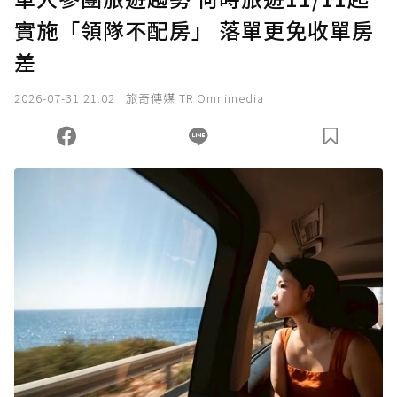
實施「領隊不配房」 落單更免收單房
確認送出
差
我已詳閱贊助說明，且同意站方的使用條款。
2026-07-31 21:02
旅奇傳媒 TR Omnimedia
您當前剩餘 U 利點數：
0
點；前往
購買點數