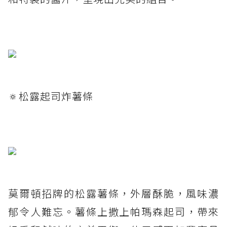
🔅松露起司炸薯條
莫爾頓招牌的松露薯條，外層酥脆，風味濃
郁令人難忘。薯條上撒上帕瑪森起司，帶來