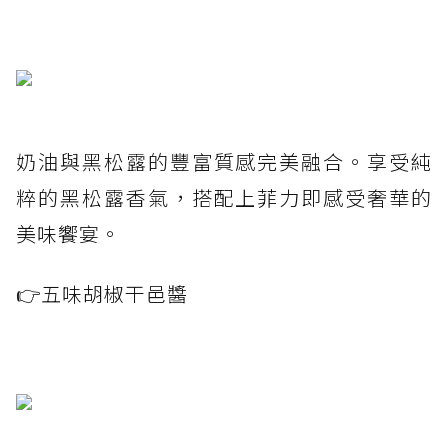
奶油與黑松露的豐富質感完美融合。享受純
粹的黑松露香氣，搭配上菲力即感受奢華的
美味饗宴。
👉五味胡椒干邑醬