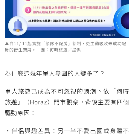
▲自11/ 11起實施「領隊不配房」新制，更主動吸收未成功配
房的衍生費用。 圖：何時旅遊／提供
為什麼這幾年單人參團的人變多了？
單人旅遊已成為不可忽視的浪潮。依「何時
旅遊」（Horaz）門市觀察，背後主要有四個
驅動原因：
・伴侶興趣差異：另一半不愛出國或身體不