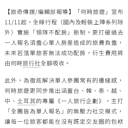
【旅奇傳媒/編輯部報導】「何時旅遊」宣布
11/11起，全線行程（國內及輕裝上陣系列除
外）實施「領隊不配房」新制。更打破過去
一人報名須擔心單人房差造成的旅費負擔，
未來若落單旅客無法成功配房，衍生費用將
由何時
旅行社
全額吸收。
此外，為徹底解決單人參團常有的邊緣感，
何時旅遊更同步推出涵蓋台、韓、泰、越、
中、
土耳其
的專屬《一人旅行企劃》，主打
「全團皆為單人報名」的無壓力社交模式，
讓每一位旅客都能在沒有既定交友圈的包袱