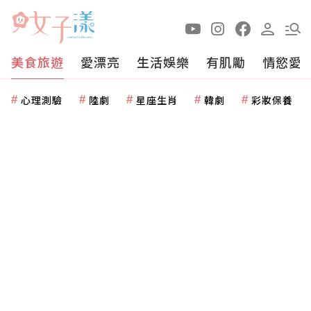
美食旅遊
愛漂亮
生活娛樂
有肌勵
情慾愛
心理測驗
陸劇
星座生肖
韓劇
彩妝保養