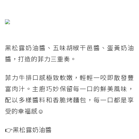
黑松露奶油醬、五味胡椒干邑醬、蛋黃奶油
醬，打造的菲力三重奏。
菲力牛排口感極致軟嫩，輕輕一咬即散發豐
富肉汁。主廚巧妙保留每一口的鮮美風味，
配以多樣醬料和香脆烤麵包，每一口都是享
受的幸福感☺️
👉黑松露奶油醬