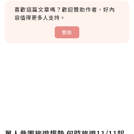
喜歡這篇文章嗎？歡迎贊助作者，好內
容值得更多人支持。
贊助
贊助說明
為了鼓勵作者持續創作更好的內容，會員可以
使用「贊助」功能實質回饋給喜愛的作者。可
將您認為適合的點數贈送給作者，一旦使用贊
助點數即不得撤銷，單筆贊助最低點數為30
點，最高點數沒有上限。
U 利點數 1 點 = NTD 1 元。
單人參團旅遊趨勢 何時旅遊11/11起