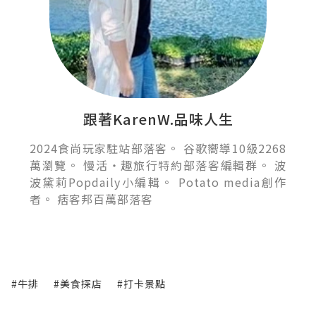
跟著KarenW.品味人生
2024食尚玩家駐站部落客。 谷歌嚮導10級2268
萬瀏覽。 慢活‧趣旅行特約部落客編輯群。 波
波黛莉Popdaily小編輯。 Potato media創作
者。 痞客邦百萬部落客
#牛排
#美食探店
#打卡景點