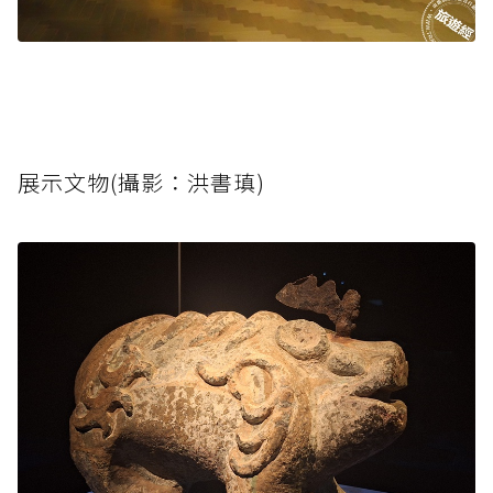
展示文物(攝影：洪書瑱)