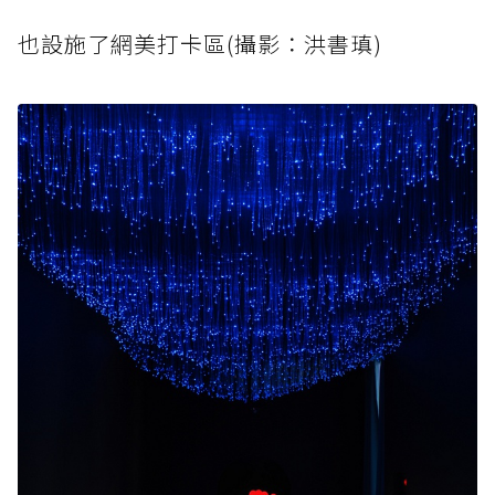
也設施了網美打卡區(攝影：洪書瑱)