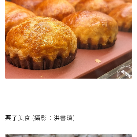
栗子美食 (攝影：洪書瑱)