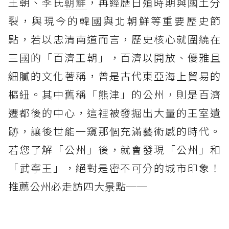
王朝、李氏
朝鮮
，再經歷日殖時期與國土分
裂，與現今的韓國與北朝鮮等重要歷史節
點，若以忠清南道而言，歷史核心就圍繞在
三國的「百濟王朝」，百濟以開放、優雅且
細膩的文化著稱，曾是古代東亞海上貿易的
樞紐。其中舊稱「熊津」的公州，則是百濟
遷都後的中心，這裡被發掘出大量的王室遺
跡，讓後世能一窺那個充滿藝術感的時代。
若您了解「公州」後，就會發現「公州」和
「武寧王」，絕對是密不可分的城市印象！
推薦公州必走訪四大景點──