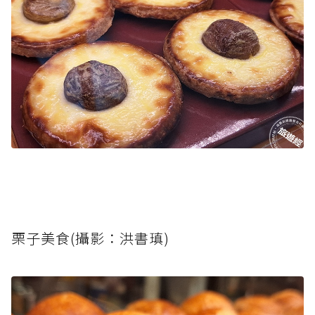
栗子美食(攝影：洪書瑱)