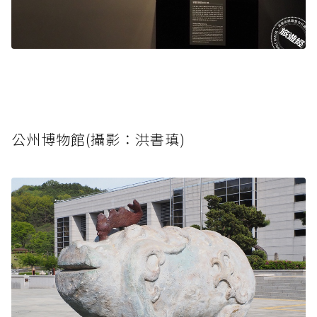
公州博物館(攝影：洪書瑱)