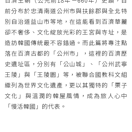
百濟王朝（公元前18年－660年）史蹟，目
前分布於忠清南道公州市與扶餘郡與全北特
別自治道益山市等地，在這能看到百濟華麗
卻不奢侈、文化綻放光彩的王宮與寺址，是
造訪韓國傳統最不容錯過。而此篇將專注點
落在百濟古都的「公州市」，這裡的百濟歷
史遺址區，分別有「公山城」、「公州武寧
王陵」與「王陵園」等，被聯合國教科文組
織列為世界文化遺產，更以其獨特的「栗子
文化」與溫潤的韓屋風情，成為旅人心中
「慢活韓國」的代表。