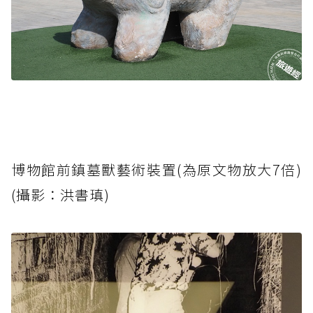
博物館前鎮墓獸藝術裝置(為原文物放大7倍)
(攝影：洪書瑱)