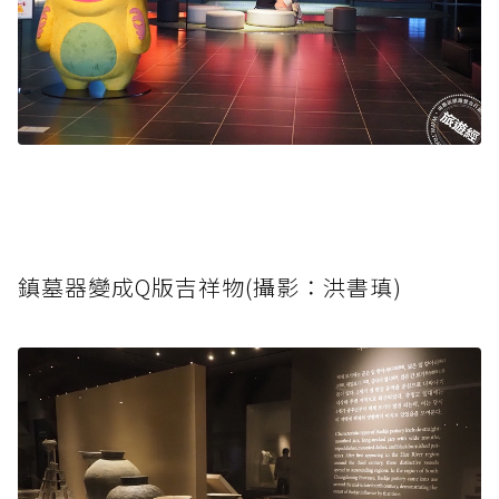
鎮墓器變成Q版吉祥物(攝影：洪書瑱)