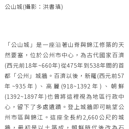
公山城(攝影：洪書瑱)
「公山城」是一座沿著山脊與錦江修築的天
然要塞，位於公州市中心，為古代國家百濟
(西元前18年~660年)從475年到538年間的首
都「公州」城牆。百濟以後，新羅(西元前57
年~935年)、高麗(918~1392年)、朝鮮
(1392~1897年)也曾將這裡視為地區行政中
心，留下了多處遺蹟。登上城牆即可眺望公
州市區與錦江。這座全長約2,660公尺的城
牆，最初是以土築成，朝鮮時代後改為石