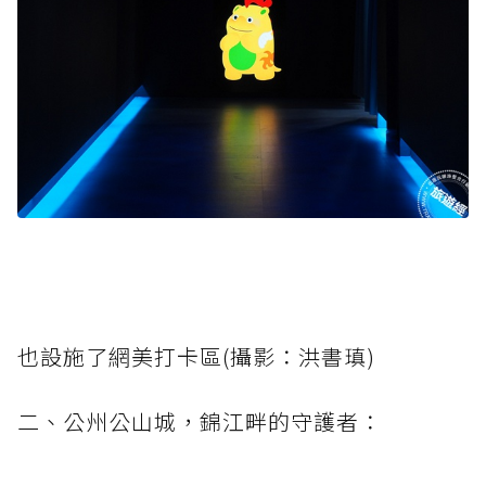
也設施了網美打卡區​(攝影：洪書瑱)
二、公州公山城，錦江畔的守護者：