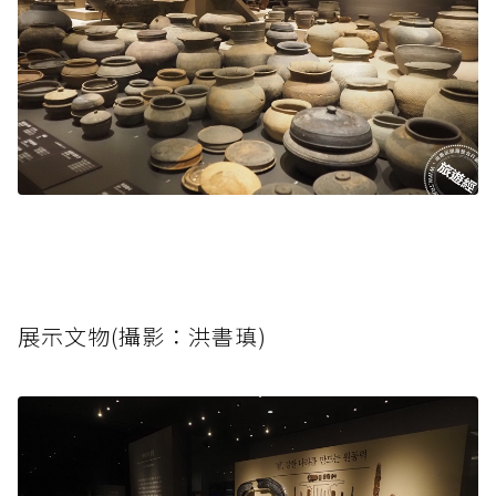
展示文物(攝影：洪書瑱)