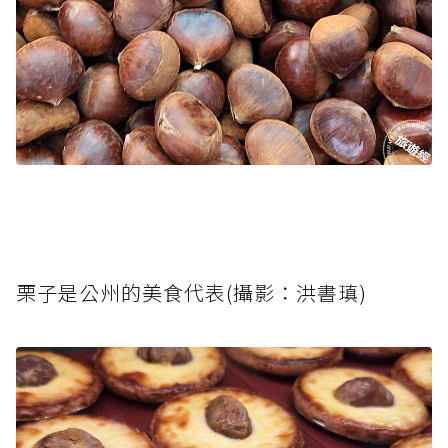
栗子是公州的美食代表(攝影：洪書瑱)