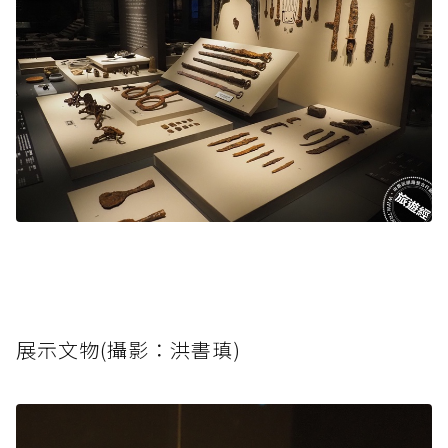
展示文物(攝影：洪書瑱)