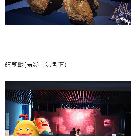
鎮墓獸(攝影：洪書瑱)