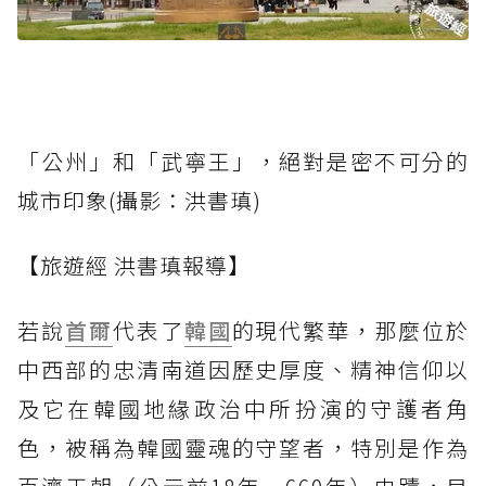
「公州」和「武寧王」，絕對是密不可分的
城市印象(攝影：洪書瑱)
【旅遊經 洪書瑱報導】
若說
首爾
代表了
韓國
的現代繁華，那麼位於
中西部的忠清南道因歷史厚度、精神信仰以
及它在韓國地緣政治中所扮演的守護者角
色，被稱為韓國靈魂的守望者，特別是作為