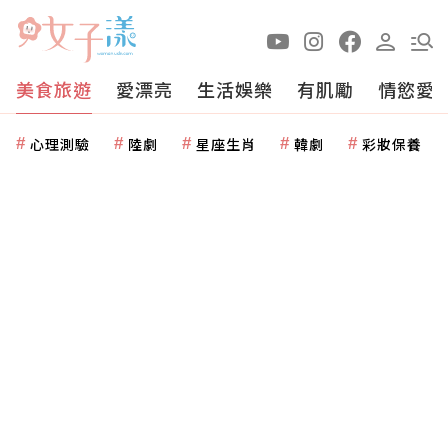
美食旅遊
愛漂亮
生活娛樂
有肌勵
情慾愛
心理測驗
陸劇
星座生肖
韓劇
彩妝保養