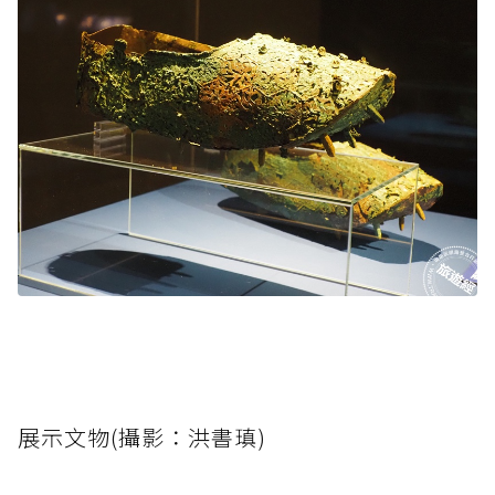
展示文物(攝影：洪書瑱)