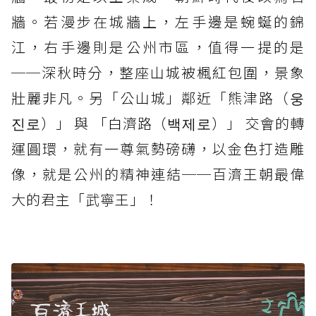
牆。若漫步在城牆上，左手邊是蜿蜒的錦
江，右手邊則是公州市區，值得一提的是
──深秋時分，整座山城被楓紅包圍，景象
壯麗非凡。另「公山城」鄰近「熊津路（웅
진로）」 與 「白濟路（백제로）」 交會的轉
運圓環，就有一尊氣勢磅礴，以金色打造雕
像，就是公州的精神連結──百濟王朝最偉
大的君主「武寧王」！