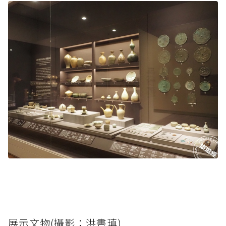
展示文物(攝影：洪書瑱)