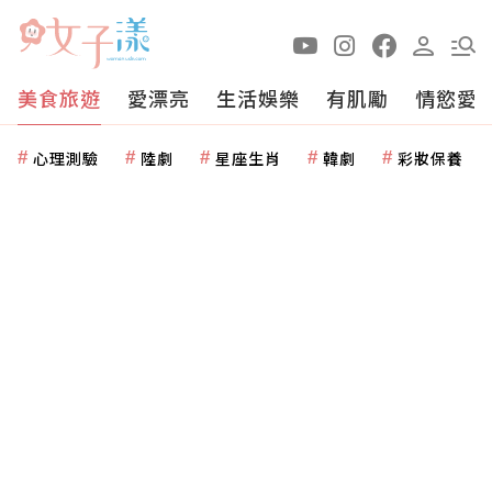
美食旅遊
愛漂亮
生活娛樂
有肌勵
情慾愛
心理測驗
陸劇
星座生肖
韓劇
彩妝保養