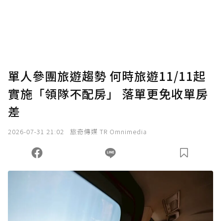
使用「贊助」功能實質回饋給喜愛的作者。可
將您認為適合的點數贈送給作者，一旦使用贊
助點數即不得撤銷，單筆贊助最低點數為30
點，最高點數沒有上限。
U 利點數 1 點 = NTD 1 元。
單人參團旅遊趨勢 何時旅遊11/11起
實施「領隊不配房」 落單更免收單房
確認送出
差
我已詳閱贊助說明，且同意站方的使用條款。
2026-07-31 21:02
旅奇傳媒 TR Omnimedia
您當前剩餘 U 利點數：
0
點；前往
購買點數