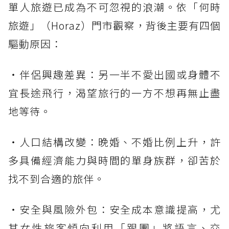
單人旅遊已成為不可忽視的浪潮。依「何時
旅遊」（Horaz）門市觀察，背後主要有四個
驅動原因：
・伴侶興趣差異：另一半不愛出國或身體不
宜長途飛行，渴望旅行的一方不想再無止盡
地等待。
・人口結構改變：晚婚、不婚比例上升，許
多具備經濟能力與時間的單身族群，卻苦於
找不到合適的旅伴。
・安全與風險外包：安全成本意識提高，尤
其女性旅客傾向利用「跟團」將語言、交