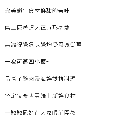
完美鎖住食材鮮甜的美味
桌上擺著超大正方形蒸籠
無論視覺還味覺均受震撼衝擊
一次可蒸四小籠~
品嚐了雞肉及海鮮雙拼料理
坐定位後店員端上新鮮食材
一籠籠擺好在大家眼前開蒸