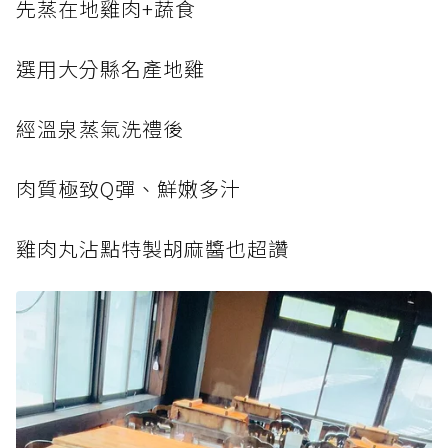
先蒸在地雞肉+蔬食
選用大分縣名產地雞
經溫泉蒸氣洗禮後
肉質極致Q彈、鮮嫩多汁
雞肉丸沾點特製胡麻醬也超讚