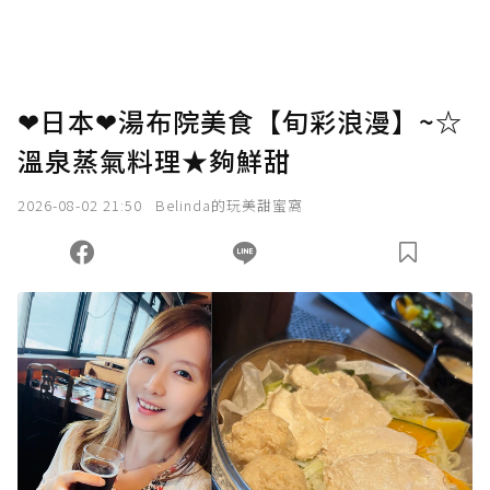
❤日本❤湯布院美食【旬彩浪漫】~☆
溫泉蒸氣料理★夠鮮甜
2026-08-02 21:50
Belinda的玩美甜蜜窩