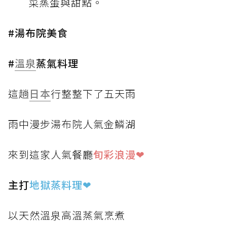
菜蒸蛋與甜點。
#湯布院美食
#
溫泉
蒸氣料理
這趟
日本
行整整下了五天雨
雨中漫步湯布院人氣金鱗湖
來到這家人氣餐廳
旬彩浪漫❤
主打
地獄蒸料理
❤
以天然溫泉高溫蒸氣烹煮