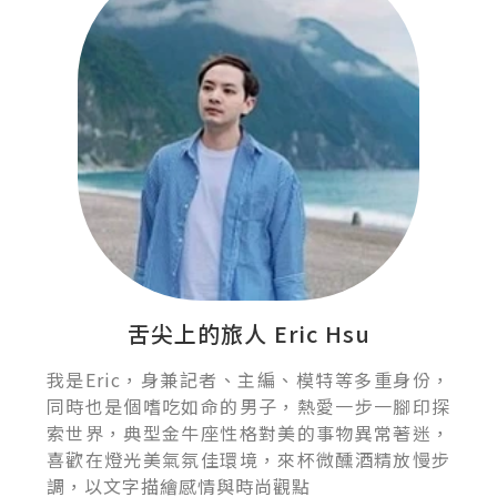
舌尖上的旅人 Eric Hsu
我是Eric，身兼記者、主編、模特等多重身份，
同時也是個嗜吃如命的男子，熱愛一步一腳印探
索世界，典型金牛座性格對美的事物異常著迷，
喜歡在燈光美氣氛佳環境，來杯微醺酒精放慢步
調，以文字描繪感情與時尚觀點