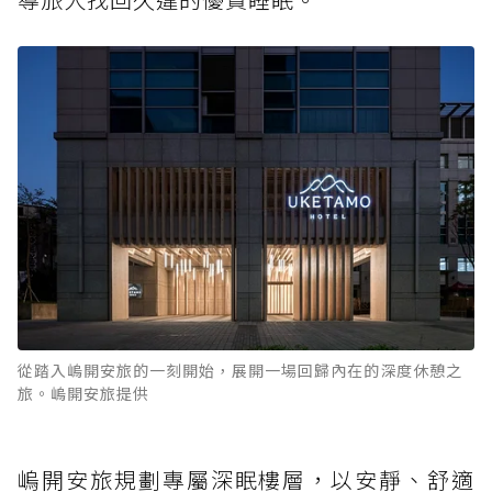
從踏入嵨開安旅的一刻開始，展開一場回歸內在的深度休憩之
旅。嵨開安旅提供
嵨開安旅規劃專屬深眠樓層，以安靜、舒適