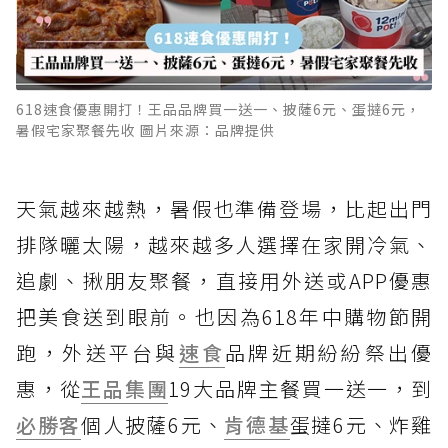
618速食優惠開打！王品品牌買一送一、披薩6元、蛋撻6元，
暑假宅家聚餐先收 圖片來源：品牌提供
天氣越來越熱，暑假也準備登場，比起出門
排隊曬太陽，越來越多人選擇在家開冷氣、
追劇、揪朋友聚餐，直接用外送或APP優惠
把美食送到眼前。也因為618年中購物節開
跑，外送平台與
速食
品牌近期紛紛祭出優
惠，從
王品集團
19大品牌主餐買一送一，到
必勝客
個人披薩6元、
肯德基
蛋撻6元、炸雞