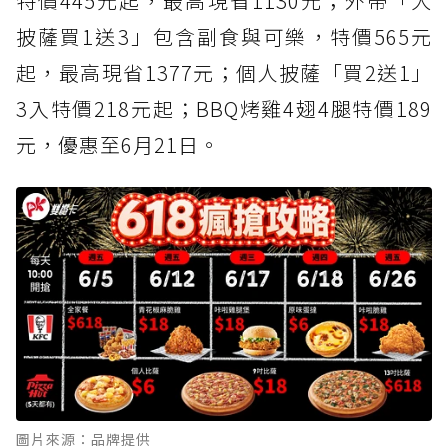
特價445元起，最高現省1130元；外帶「大
披薩買1送3」包含副食與可樂，特價565元
起，最高現省1377元；個人披薩「買2送1」
3入特價218元起；BBQ烤雞4翅4腿特價189
元，優惠至6月21日。
圖片來源：品牌提供