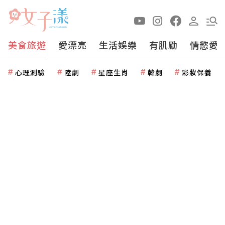
美食旅遊
愛漂亮
生活娛樂
有肌勵
情慾愛
心理測驗
陸劇
星座生肖
韓劇
彩妝保養