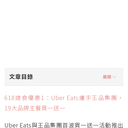
文章目錄
展開
618速食優惠1：Uber Eats攜手王品集團，19
618速食優惠1：Uber Eats攜手王品集團，
大品牌主餐買一送一
19大品牌主餐買一送一
618速食優惠2：必勝客個人披薩6元、9吋小披
薩18元，大披薩買1送3
Uber Eats與王品集團首波買一送一活動推出