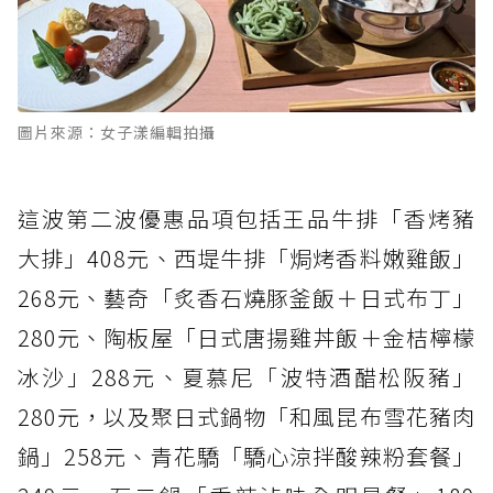
圖片來源：女子漾編輯拍攝
這波第二波優惠品項包括王品牛排「香烤豬
大排」408元、西堤牛排「焗烤香料嫩雞飯」
268元、藝奇「炙香石燒豚釜飯＋日式布丁」
280元、陶板屋「日式唐揚雞丼飯＋金桔檸檬
冰沙」288元、夏慕尼「波特酒醋松阪豬」
280元，以及聚日式鍋物「和風昆布雪花豬肉
鍋」258元、青花驕「驕心涼拌酸辣粉套餐」