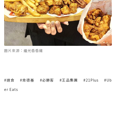
圖片來源：繼光香香雞
#速食
#肯德基
#必勝客
#王品集團
#21Plus
#Ub
er Eats