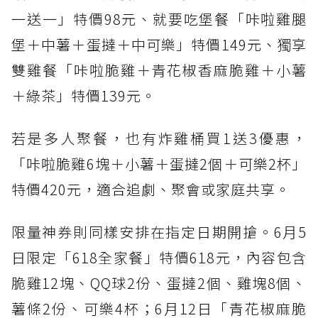
一送一」特價98元、就要吃堡餐「咔啦雞腿
堡＋中薯＋蛋撻＋中可樂」特價149元、獨享
雙雞餐「咔啦脆雞＋青花椒香麻脆雞＋小薯
＋綠茶」特價139元。
若是多人聚餐，也有炸雞桶買1送3優惠，
「咔啦脆雞6塊＋小薯＋蛋撻2個＋可樂2杯」
特價420元，適合追劇、聚會或家庭共享。
限量神券則同樣安排在指定日期開搶。6月5
日限定「618全家餐」特價618元，內容包含
脆雞12塊、QQ球2份、蛋撻2個、雞塊8個、
薯條2份、可樂4杯；6月12日「青花椒麻脆