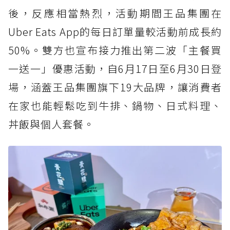
618速食優惠3：肯德基蛋撻6元、炸雞18元，
後，反應相當熱烈，活動期間王品集團在
雞塊買一送一也開跑
Uber Eats App的每日訂單量較活動前成長約
618速食優惠4：21Plus香草烤雞快閃週，買烤
50%。雙方也宣布接力推出第二波「主餐買
半雞1元加購烤雞腿
一送一」優惠活動，自6月17日至6月30日登
場，涵蓋王品集團旗下19大品牌，讓消費者
在家也能輕鬆吃到牛排、鍋物、日式料理、
丼飯與個人套餐。