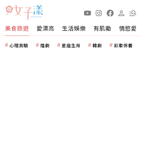
美食旅遊
愛漂亮
生活娛樂
有肌勵
情慾愛
心理測驗
陸劇
星座生肖
韓劇
彩妝保養