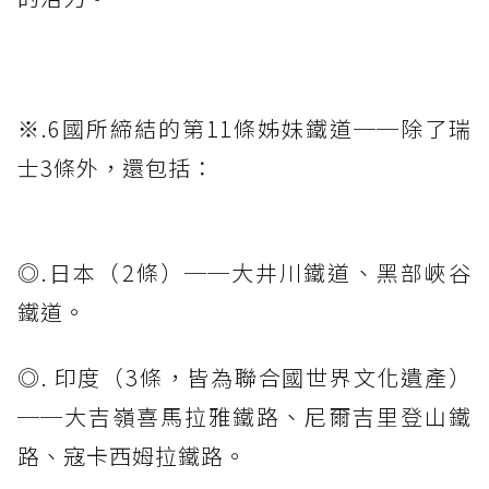
※.6國所締結的第11條姊妹鐵道──除了瑞
士3條外，還包括：
◎.日本（2條）──大井川鐵道、黑部峽谷
鐵道。
◎. 印度（3條，皆為聯合國世界文化遺產）
──大吉嶺喜馬拉雅鐵路、尼爾吉里登山鐵
路、寇卡西姆拉鐵路。