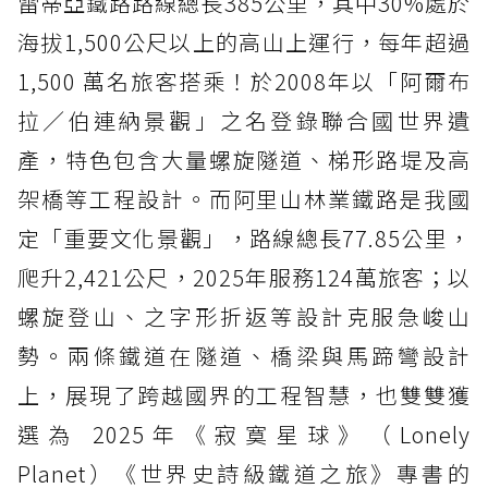
雷蒂亞鐵路路線總長385公里，其中30%處於
海拔1,500公尺以上的高山上運行，每年超過
1,500 萬名旅客搭乘！於2008年以「阿爾布
拉／伯連納景觀」之名登錄聯合國世界遺
產，特色包含大量螺旋隧道、梯形路堤及高
架橋等工程設計。而阿里山林業鐵路是我國
定「重要文化景觀」，路線總長77.85公里，
爬升2,421公尺，2025年服務124萬旅客；以
螺旋登山、之字形折返等設計克服急峻山
勢。兩條鐵道在隧道、橋梁與馬蹄彎設計
上，展現了跨越國界的工程智慧，也雙雙獲
選為 2025年《寂寞星球》（Lonely
Planet）《世界史詩級鐵道之旅》專書的