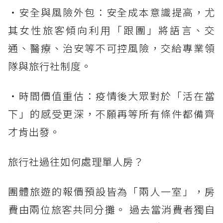
・安全與風險外包：安全成本意識提高，尤
其女性旅客傾向利用「跟團」將語言、交
通、醫療、治安等不可控風險，交給專業領
隊與旅行社制度。
・時間價值重估：疫情後大眾對於「活在當
下」的感受更深，不願再等所有條件都備齊
才肯出發。
旅行社過往如何處理單人房？
團體旅遊的報價預設皆為「兩人一室」，房
費由兩位旅客共同分攤。 過去當消費者獨自