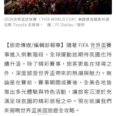
2026世界盃足球賽（ FIFA WORLD CUP）美國德克薩斯州達
拉斯 Toyota 主球場。 圖：FC Dallas／提供
【旅奇傳媒/編輯部報導】隨著 FIFA
世界盃
賽
事進入倒數階段，全球運動迷期待氛圍也持
續升溫。除了精彩賽事，旅客更能在球場之
外，深度感受世界盃帶來的熱潮與魅力。無
論是在賽前、賽事期間或賽後，全美各地皆
推出多元體驗與特色活動，讓旅客沉浸於充
滿足球氛圍的精彩旅程之中。現在就讓我們
來揭曉世界盃
美國
旅遊全攻略。