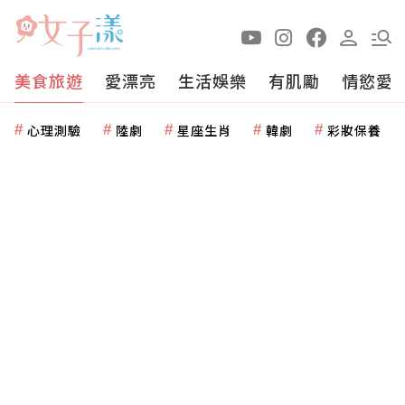
美食旅遊
愛漂亮
生活娛樂
有肌勵
情慾愛
心理測驗
陸劇
星座生肖
韓劇
彩妝保養