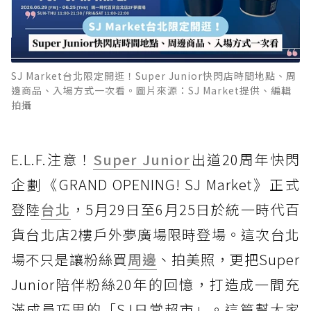
SJ Market台北限定開逛！Super Junior快閃店時間地點、周
邊商品、入場方式一次看。圖片來源：SJ Market提供、編輯
拍攝
E.L.F.注意！
Super Junior
出道20周年快閃
企劃《GRAND OPENING! SJ Market》正式
登陸
台北
，5月29日至6月25日於統一時代百
貨台北店2樓戶外夢廣場限時登場。這次台北
場不只是讓粉絲買
周邊
、拍美照，更把Super
Junior陪伴粉絲20年的回憶，打造成一間充
滿成員巧思的「SJ日常超市」。這篇幫大家