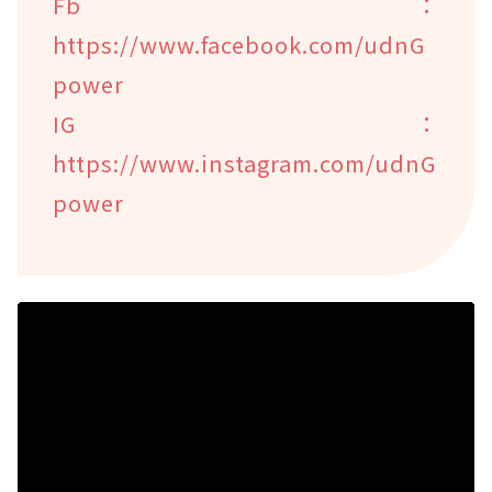
Fb：
https://www.facebook.com/udnG
power
IG：
https://www.instagram.com/udnG
power