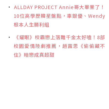
ALLDAY PROJECT Annie哥大畢業了！
10位高學歷韓星盤點，車銀優、Wendy
根本人生勝利組
《耀眼》校霸戀上落難千金太好嗑！8部
校園愛情陸劇推薦，趙露思《偷偷藏不
住》暗戀成真超甜