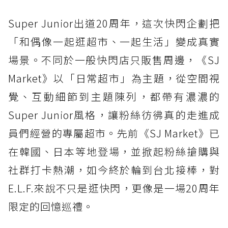
打卡點
Super Junior出道20周年，這次快閃企劃把
亮點3. 周邊區超欠買！糰子娃娃、盲抽小卡、
「和偶像一起逛超市、一起生活」變成真實
手燈套登場
場景。不同於一般快閃店只販售周邊，《SJ
亮點4. 台北限定商品太犯規！
Market》以「日常超市」為主題，從空間視
亮點5. 入場禮、滿額贈都有驚喜！小卡、透卡
覺、互動細節到主題陳列，都帶有濃濃的
採隨機盲抽
Super Junior風格，讓粉絲彷彿真的走進成
Super Junior《SJ Market》快閃店資訊
員們經營的專屬超市。先前《SJ Market》已
在韓國、日本等地登場，並掀起粉絲搶購與
社群打卡熱潮，如今終於輪到台北接棒，對
E.L.F.來說不只是逛快閃，更像是一場20周年
限定的回憶巡禮。