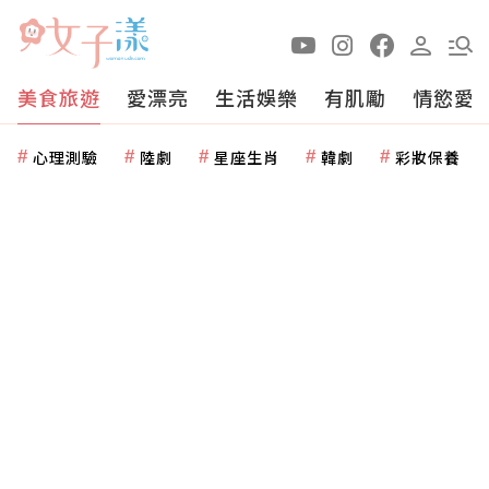
美食旅遊
愛漂亮
生活娛樂
有肌勵
情慾愛
心理測驗
陸劇
星座生肖
韓劇
彩妝保養