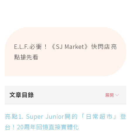
E.L.F.必衝！《SJ Market》快閃店亮
點搶先看
文章目錄
展開
亮點1. Super Junior開的「日常超市」登台！
亮點1. Super Junior開的「日常超市」登
20周年回憶直接實體化
台！20周年回憶直接實體化
亮點2. 成員特色主題區超好拍！每個角落都是