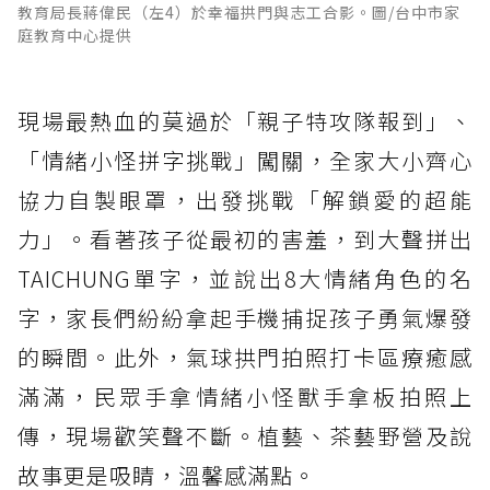
教育局長蔣偉民（左4）於幸福拱門與志工合影。圖/台中市家
庭教育中心提供
現場最熱血的莫過於「親子特攻隊報到」、
「情緒小怪拼字挑戰」闖關，全家大小齊心
協力自製眼罩，出發挑戰「解鎖愛的超能
力」。看著孩子從最初的害羞，到大聲拼出
TAICHUNG單字，並說出8大情緒角色的名
字，家長們紛紛拿起手機捕捉孩子勇氣爆發
的瞬間。此外，氣球拱門拍照打卡區療癒感
滿滿，民眾手拿情緒小怪獸手拿板拍照上
傳，現場歡笑聲不斷。植藝、茶藝野營及說
故事更是吸睛，溫馨感滿點。