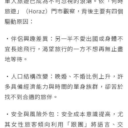
單人旅遊已成為不可忽視的浪潮。依「何時
旅遊」（Horaz）門市觀察，背後主要有四個
驅動原因：
・伴侶興趣差異：另一半不愛出國或身體不
宜長途飛行，渴望旅行的一方不想再無止盡
地等待。
・人口結構改變：晚婚、不婚比例上升，許
多具備經濟能力與時間的單身族群，卻苦於
找不到合適的旅伴。
・安全與風險外包：安全成本意識提高，尤
其女性旅客傾向利用「跟團」將語言、交