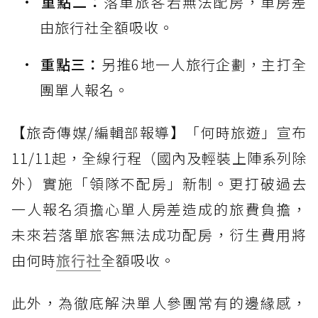
重點二：
落單旅客若無法配房，單房差
由旅行社全額吸收。
重點三：
另推6地一人旅行企劃，主打全
團單人報名。
【旅奇傳媒/編輯部報導】「何時旅遊」宣布
11/11起，全線行程（國內及輕裝上陣系列除
外）實施「領隊不配房」新制。更打破過去
一人報名須擔心單人房差造成的旅費負擔，
未來若落單旅客無法成功配房，衍生費用將
由何時
旅行社
全額吸收。
此外，為徹底解決單人參團常有的邊緣感，