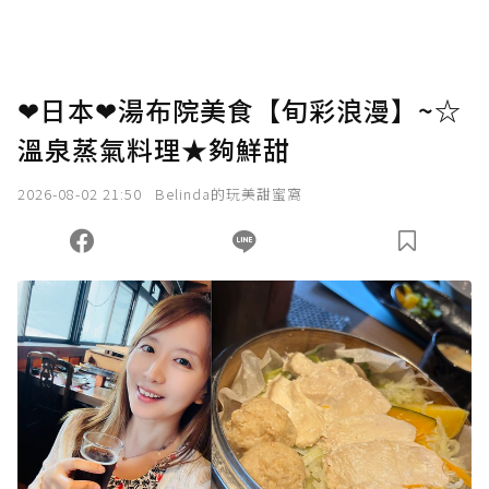
❤日本❤湯布院美食【旬彩浪漫】~☆
溫泉蒸氣料理★夠鮮甜
2026-08-02 21:50
Belinda的玩美甜蜜窩