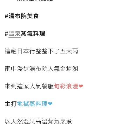
#湯布院美食
#
溫泉
蒸氣料理
這趟
日本
行整整下了五天雨
雨中漫步湯布院人氣金鱗湖
來到這家人氣餐廳
旬彩浪漫❤
主打
地獄蒸料理
❤
以天然溫泉高溫蒸氣烹煮