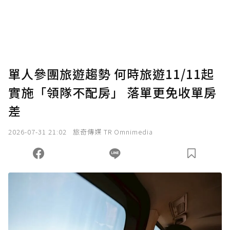
使用「贊助」功能實質回饋給喜愛的作者。可
將您認為適合的點數贈送給作者，一旦使用贊
助點數即不得撤銷，單筆贊助最低點數為30
點，最高點數沒有上限。
U 利點數 1 點 = NTD 1 元。
單人參團旅遊趨勢 何時旅遊11/11起
實施「領隊不配房」 落單更免收單房
確認送出
差
我已詳閱贊助說明，且同意站方的使用條款。
2026-07-31 21:02
旅奇傳媒 TR Omnimedia
您當前剩餘 U 利點數：
0
點；前往
購買點數