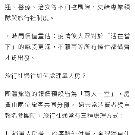
通、醫療、治安等不可控風險，交給專業領
隊與旅行社制度。
・時間價值重估：疫情後大眾對於「活在當
下」的感受更深，不願再等所有條件都備齊
才肯出發。
旅行社過往如何處理單人房？
團體旅遊的報價預設皆為「兩人一室」，房
費由兩位旅客共同分攤。 過去當消費者獨自
報名參團時，旅行社通常有三種處理方式：
1. 補單人房差：旅客額外付費，全程獨自住