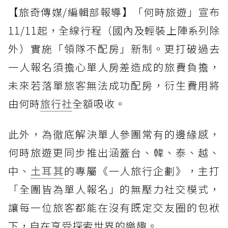
【旅奇傳媒/編輯部報導】「何時旅遊」宣布
11/11起，全線行程（國內及輕裝上陣系列除
外）實施「領隊不配房」新制。更打破過去
一人報名須擔心單人房差造成的旅費負擔，
未來若落單旅客無法成功配房，衍生費用將
由何時
旅行社
全額吸收。
此外，為徹底解決單人參團常有的邊緣感，
何時旅遊更同步推出涵蓋台、韓、泰、越、
中、
土耳其
的專屬《一人旅行企劃》，主打
「全團皆為單人報名」的無壓力社交模式，
讓每一位旅客都能在沒有既定交友圈的包袱
下，自在享受探索世界的樂趣。