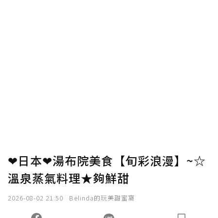
❤日本❤湯布院美食【旬彩浪漫】~☆
溫泉蒸氣料理★夠鮮甜
2026-08-02 21:50
Belinda的玩美甜蜜窩