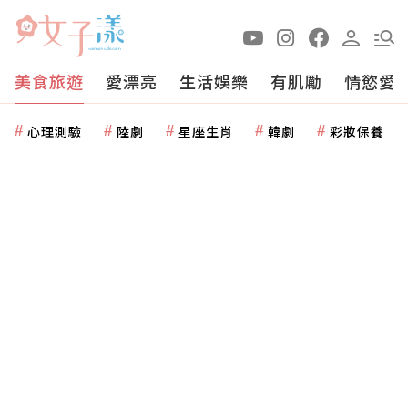
美食旅遊
愛漂亮
生活娛樂
有肌勵
情慾愛
心理測驗
陸劇
星座生肖
韓劇
彩妝保養