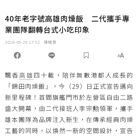
40年老字號高雄肉燥飯 二代攜手專
業團隊翻轉台式小吃印象
2026-05-29 17:52
陳唯君
飄香
高雄
四十載，陪伴無數港都人成長的
「錦田肉燥飯」，今（29）日正式宣告邁向
新里程碑！首間旗艦門市於左營區自由二路
盛大開幕，由二代接班人李宗勲領軍，攜手
雄本團隊為品牌注入新生，在傳承經典肉燥
工藝的同時，以煥然一新的空間設計，宣告