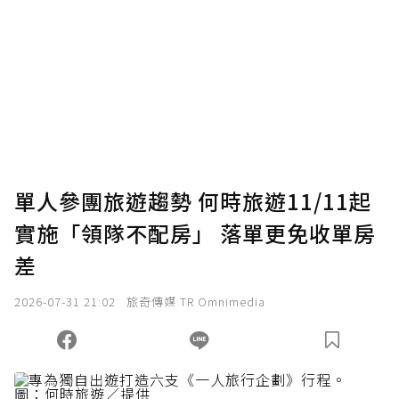
為了鼓勵作者持續創作更好的內容，會員可以
使用「贊助」功能實質回饋給喜愛的作者。可
將您認為適合的點數贈送給作者，一旦使用贊
助點數即不得撤銷，單筆贊助最低點數為30
點，最高點數沒有上限。
U 利點數 1 點 = NTD 1 元。
單人參團旅遊趨勢 何時旅遊11/11起
實施「領隊不配房」 落單更免收單房
確認送出
差
我已詳閱贊助說明，且同意站方的使用條款。
2026-07-31 21:02
旅奇傳媒 TR Omnimedia
您當前剩餘 U 利點數：
0
點；前往
購買點數