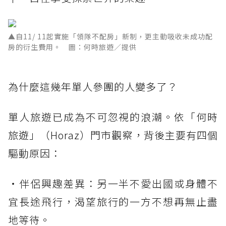
▲自11/ 11起實施「領隊不配房」新制，更主動吸收未成功配
房的衍生費用。 圖：何時旅遊／提供
為什麼這幾年單人參團的人變多了？
單人旅遊已成為不可忽視的浪潮。依「何時
旅遊」（Horaz）門市觀察，背後主要有四個
驅動原因：
・伴侶興趣差異：另一半不愛出國或身體不
宜長途飛行，渴望旅行的一方不想再無止盡
地等待。