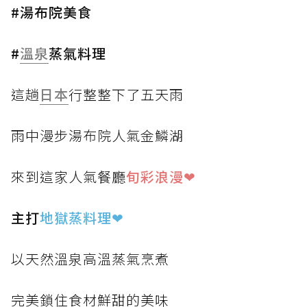
#湯布院美食
#
溫泉
蒸氣料理
這趟
日本
行整整下了五天雨
雨中漫步湯布院人氣金鱗湖
來到這家人氣餐廳
旬彩浪漫❤
主打
地獄蒸料理
❤
以天然溫泉高溫蒸氣烹煮
完美鎖住食材鮮甜的美味