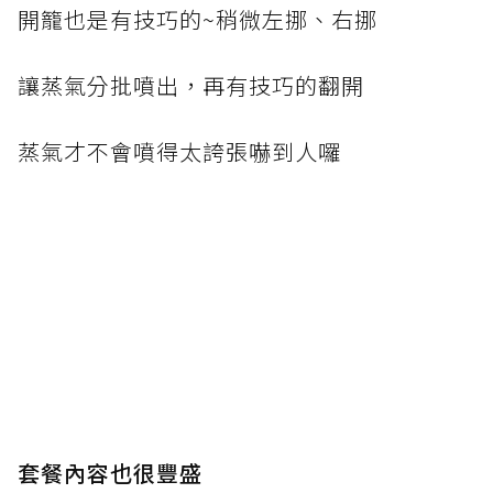
開籠也是有技巧的~稍微左挪、右挪
讓蒸氣分批噴出，再有技巧的翻開
蒸氣才不會噴得太誇張嚇到人囉
套餐內容也很豐盛