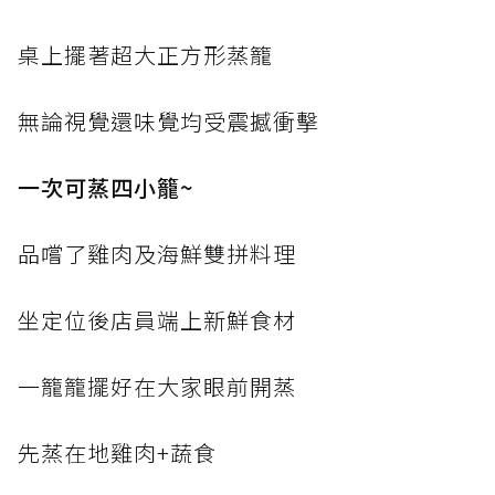
桌上擺著超大正方形蒸籠
無論視覺還味覺均受震撼衝擊
一次可蒸四小籠~
品嚐了雞肉及海鮮雙拼料理
坐定位後店員端上新鮮食材
一籠籠擺好在大家眼前開蒸
先蒸在地雞肉+蔬食