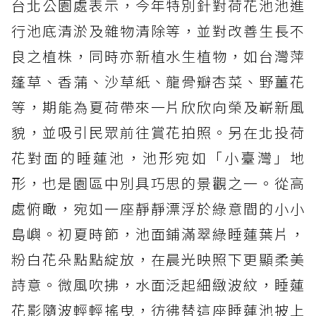
台北公園處表示，今年特別針對荷花池池進
行池底清淤及雜物清除等，並對改善生長不
良之植株，同時亦新植水生植物，如台灣萍
蓬草、香蒲、沙草紙、龍骨瓣杏菜、野薑花
等，期能為夏荷帶來一片欣欣向榮及嶄新風
貌，並吸引民眾前往賞花拍照。另在北投荷
花對面的睡蓮池，池形宛如「小臺灣」地
形，也是園區中別具巧思的景觀之一。從高
處俯瞰，宛如一座靜靜漂浮於綠意間的小小
島嶼。初夏時節，池面鋪滿翠綠睡蓮葉片，
粉白花朵點點綻放，在晨光映照下更顯柔美
詩意。微風吹拂，水面泛起細緻波紋，睡蓮
花影隨波輕輕搖曳，彷彿替這座睡蓮池披上