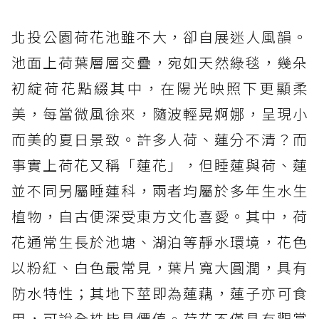
北投公園荷花池雖不大，卻自展迷人風韻。
池面上荷葉層層交疊，宛如天然綠毯，幾朵
初綻荷花點綴其中，在陽光映照下更顯柔
美，每當微風徐來，隨波輕晃婀娜，呈現小
而美的夏日景致。許多人荷、蓮分不清？而
事實上荷花又稱「蓮花」，但睡蓮與荷、蓮
並不同另屬睡蓮科，兩者均屬於多年生水生
植物，自古便深受東方文化喜愛。其中，荷
花通常生長於池塘、湖泊等靜水環境，花色
以粉紅、白色最常見，葉片寬大圓潤，具有
防水特性；其地下莖即為蓮藕，蓮子亦可食
用，可說全株皆具價值。荷花不僅具有觀賞