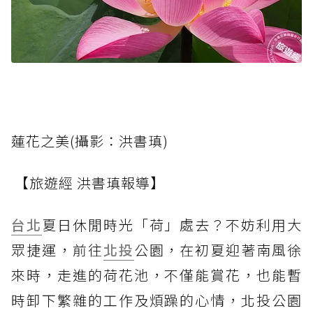
蓮花之美(攝影：洪書瑱)
【旅遊經 洪書瑱報導】
台北
夏日休閒時光「荷」處去？不妨利用大
眾捷運，前往
北投
公園，在初夏迎著南風徐
來時，走進的荷花池，不僅能賞花，也能暫
時卸下繁雜的工作及煩躁的心情，北投公園