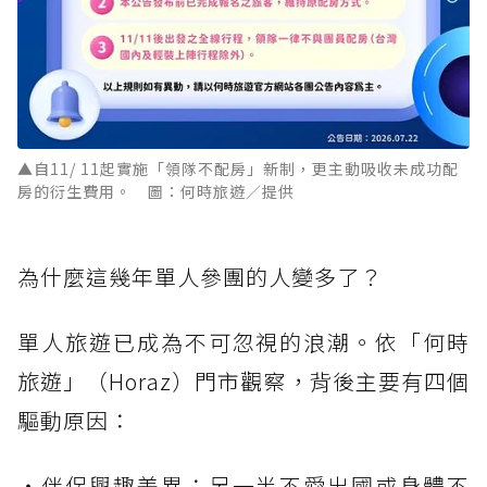
▲自11/ 11起實施「領隊不配房」新制，更主動吸收未成功配
房的衍生費用。 圖：何時旅遊／提供
為什麼這幾年單人參團的人變多了？
單人旅遊已成為不可忽視的浪潮。依「何時
旅遊」（Horaz）門市觀察，背後主要有四個
驅動原因：
・伴侶興趣差異：另一半不愛出國或身體不