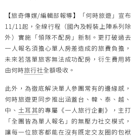
【旅奇傳媒/編輯部報導】「何時旅遊」宣布
11/11起，全線行程（國內及輕裝上陣系列除
外）實施「領隊不配房」新制。更打破過去
一人報名須擔心單人房差造成的旅費負擔，
未來若落單旅客無法成功配房，衍生費用將
由何時
旅行社
全額吸收。
此外，為徹底解決單人參團常有的邊緣感，
何時旅遊更同步推出涵蓋台、韓、泰、越、
中、
土耳其
的專屬《一人旅行企劃》，主打
「全團皆為單人報名」的無壓力社交模式，
讓每一位旅客都能在沒有既定交友圈的包袱