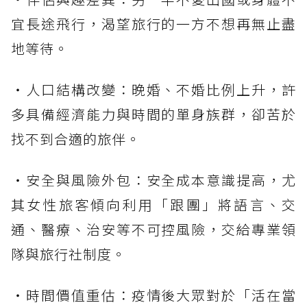
宜長途飛行，渴望旅行的一方不想再無止盡
地等待。
・人口結構改變：晚婚、不婚比例上升，許
多具備經濟能力與時間的單身族群，卻苦於
找不到合適的旅伴。
・安全與風險外包：安全成本意識提高，尤
其女性旅客傾向利用「跟團」將語言、交
通、醫療、治安等不可控風險，交給專業領
隊與旅行社制度。
・時間價值重估：疫情後大眾對於「活在當