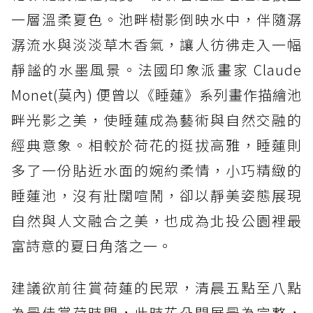
一層溫柔夏色。池畔樹影倒映水中，伴隨潺
潺流水與淡淡草木香氣，讓人彷彿走入一幅
靜謐的水墨風景。法國印象派畫家 Claude
Monet(莫內) 便曾以《睡蓮》系列畫作描繪池
畔光影之美，使睡蓮成為藝術與自然交融的
經典意象。相較於荷花的挺拔高雅，睡蓮則
多了一份貼近水面的婉約柔情，小巧精緻的
睡蓮池，沒有壯闊喧鬧，卻以靜美姿態展現
自然與人文融合之美，也成為北投公園裡最
富詩意的夏日角落之一。
建議欲前往賞荷蓮的民眾，清晨五點至八點
為最佳賞荷時間，此時花朵開展最為完整，