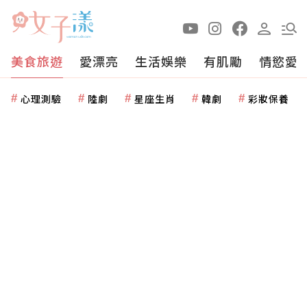
美食旅遊
愛漂亮
生活娛樂
有肌勵
情慾愛
心理測驗
陸劇
星座生肖
韓劇
彩妝保養