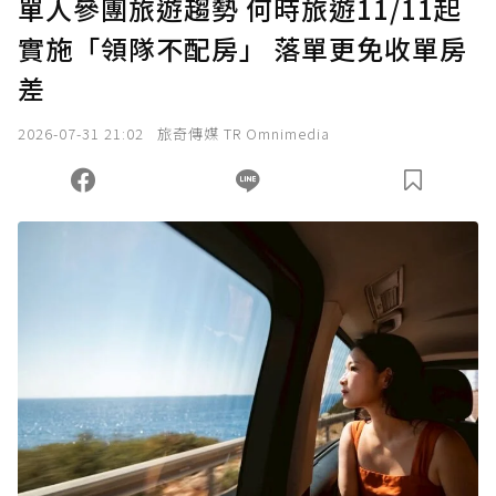
單人參團旅遊趨勢 何時旅遊11/11起
實施「領隊不配房」 落單更免收單房
差
2026-07-31 21:02
旅奇傳媒 TR Omnimedia