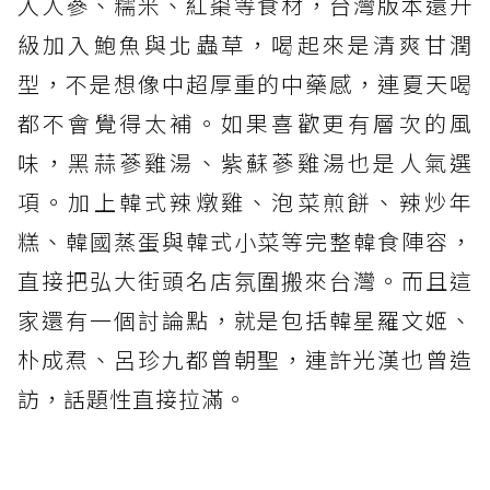
入人蔘、糯米、紅棗等食材，台灣版本還升
級加入鮑魚與北蟲草，喝起來是清爽甘潤
型，不是想像中超厚重的中藥感，連夏天喝
都不會覺得太補。如果喜歡更有層次的風
味，黑蒜蔘雞湯、紫蘇蔘雞湯也是人氣選
項。加上韓式辣燉雞、泡菜煎餅、辣炒年
糕、韓國蒸蛋與韓式小菜等完整韓食陣容，
直接把弘大街頭名店氛圍搬來台灣。而且這
家還有一個討論點，就是包括韓星羅文姬、
朴成焄、呂珍九都曾朝聖，連許光漢也曾造
訪，話題性直接拉滿。