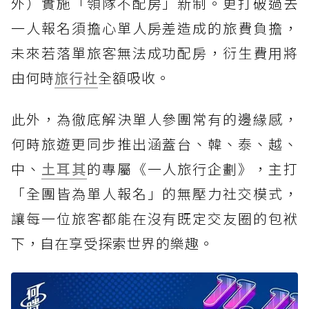
外）實施「領隊不配房」新制。更打破過去
一人報名須擔心單人房差造成的旅費負擔，
未來若落單旅客無法成功配房，衍生費用將
由何時
旅行社
全額吸收。
此外，為徹底解決單人參團常有的邊緣感，
何時旅遊更同步推出涵蓋台、韓、泰、越、
中、
土耳其
的專屬《一人旅行企劃》，主打
「全團皆為單人報名」的無壓力社交模式，
讓每一位旅客都能在沒有既定交友圈的包袱
下，自在享受探索世界的樂趣。