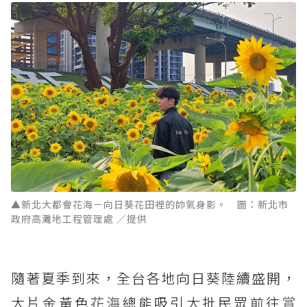
▲新北大都會花海－向日葵花田裡的帥氣身影。 圖：新北市
政府高灘地工程管理處 ／提供
隨著夏季到來，全台各地向日葵陸續盛開，
大片金黃色
花海
總能吸引大批民眾前往
賞