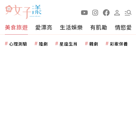
美食旅遊
愛漂亮
生活娛樂
有肌勵
情慾愛
心理測驗
陸劇
星座生肖
韓劇
彩妝保養