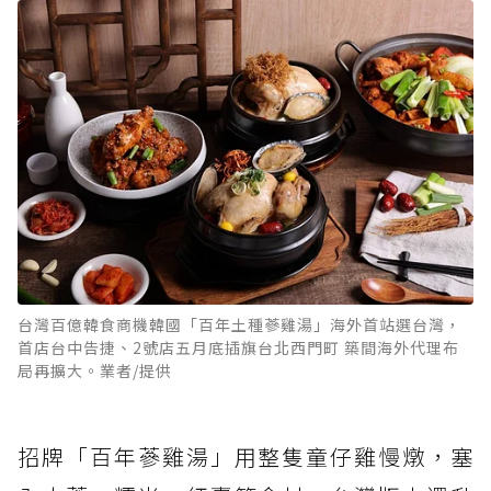
台灣百億韓食商機韓國「百年土種蔘雞湯」海外首站選台灣，
首店台中告捷、2號店五月底插旗台北西門町 築間海外代理布
局再擴大。業者/提供
招牌「百年蔘雞湯」用整隻童仔雞慢燉，塞