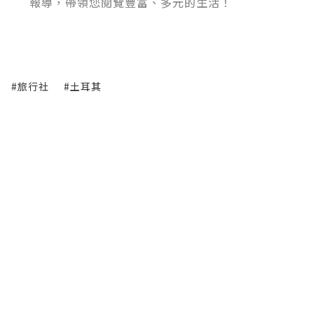
報導，帶領您閱覽豐富、多元的生活！
#旅行社
#土耳其