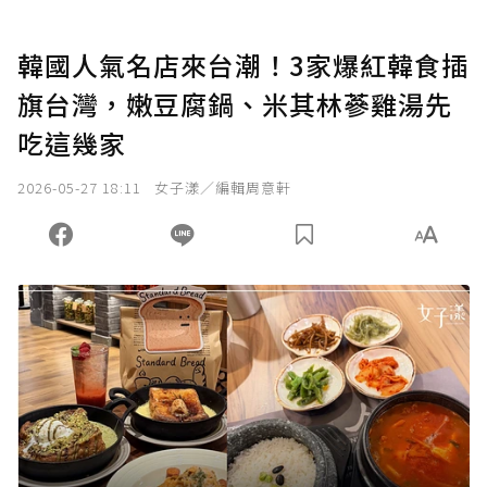
韓國人氣名店來台潮！3家爆紅韓食插
旗台灣，嫩豆腐鍋、米其林蔘雞湯先
吃這幾家
2026-05-27 18:11
女子漾／編輯周意軒