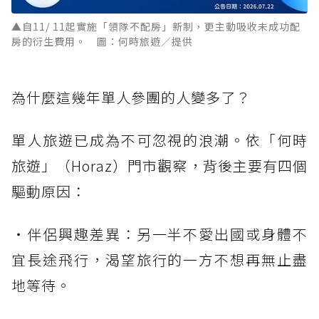
▲自11/ 11起實施「領隊不配房」新制，更主動吸收未成功配
房的衍生費用。 圖：何時旅遊／提供
為什麼這幾年單人參團的人變多了？
單人旅遊已成為不可忽視的浪潮。依「何時
旅遊」（Horaz）門市觀察，背後主要有四個
驅動原因：
・伴侶興趣差異：另一半不愛出國或身體不
宜長途飛行，渴望旅行的一方不想再無止盡
地等待。