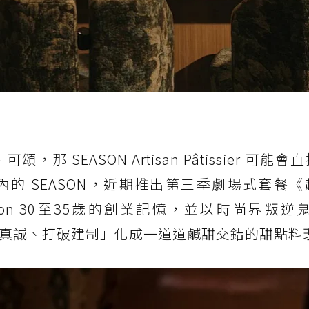
 SEASON Artisan Pâtissier 可能
的 SEASON，近期推出第三季劇場式套餐《
son 30至35歲的創業記憶，並以時尚界叛逆鬼才
反叛、真誠、打破建制」化成一道道鹹甜交錯的甜點料