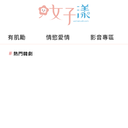
有肌勵
情慾愛情
影音專區
熱門韓劇