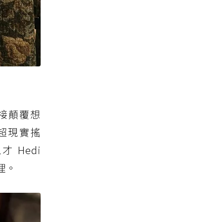
會直接顛覆想
超現實搖
 Hedi
理。