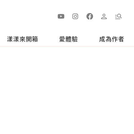
漾漾來開箱
愛體驗
成為作者