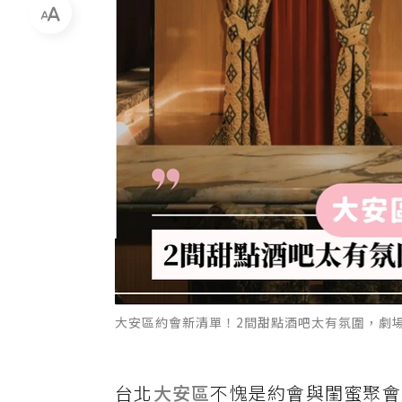
大安區約會新清單！2間甜點酒吧太有氛圍，劇
台北
大安區
不愧是約會與閨蜜聚會