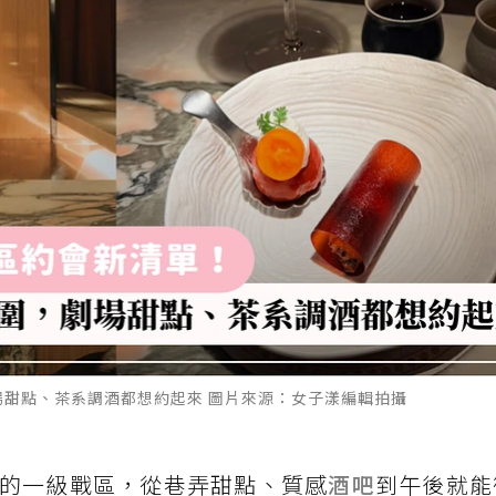
場甜點、茶系調酒都想約起來 圖片來源：女子漾編輯拍攝
的一級戰區，從巷弄甜點、質感
酒吧
到午後就能